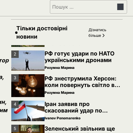
Пошук:
Зеленський звільнив ще
5
сімох керівників
дипломатичних місій
Ivanov Ponomarenko
Тільки достовірні
Київська нерухомість
Дізнатись
1
після 2025 року: які
новини
більше
проєкти формують новий
Ivanov Ponomarenko
вигляд столиці
РФ готує удари по НАТО
2
українськими дронами
тор
Розумна Марина
а,
РФ знеструмила Херсон:
3
коли повернуть світло в
оселі
Розумна Марина
ин,
Іран заявив про
4
ним
скасований удар по
Україні після контактів
Ivanov Ponomarenko
Зеленський звільнив ще
5