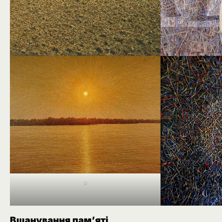
*
Вшанування пам’яті