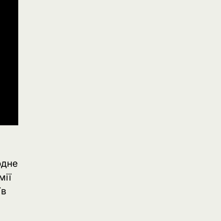
одне
мії
їв