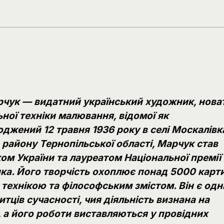
рчук — видатний український художник, нова
ьної техніки малювання, відомої як
джений 12 травня 1936 року в селі Москалівк
району Тернопільської області, Марчук став
м України та лауреатом Національної премії
ка. Його творчість охоплює понад 5000 карт
технікою та філософським змістом. Він є од
тців сучасності, чия діяльність визнана на
 а його роботи виставляються у провідних