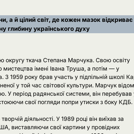
, а й цілий світ, де кожен мазок відкриває
ну глибину українського духу
сю округу ткача Степана Марчука. Свою освіту
 мистецтва імені Івана Труша, а потім — у
. З 1959 року брав участь у підпільній школі К
неної у той час світової культури. Марчук відо
. У період радянської системи, він перебував 
стоюючи свої погляди попри утиски з боку КДБ.
ворчій діяльності. У 1989 році він виїхав за
США, виставляючи свої картини у провідних