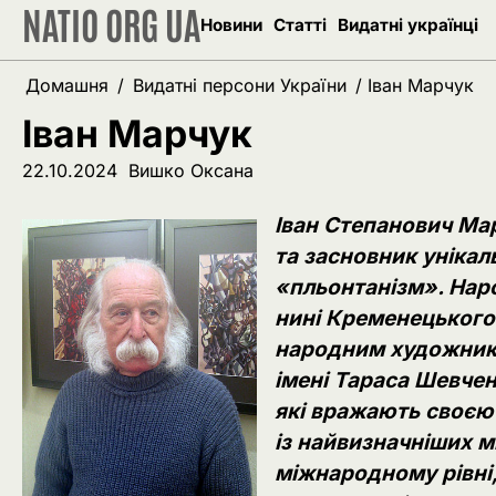
NATIO ORG UA
Перейти
Новини
Статті
Видатні українці
до
вмісту
Домашня
Видатні персони України
Іван Марчук
Іван Марчук
22.10.2024
Вишко Оксана
Іван Степанович Ма
та засновник унікал
«пльонтанізм». Наро
нині Кременецького 
народним художнико
імені Тараса Шевчен
які вражають своєю 
із найвизначніших ми
міжнародному рівні,