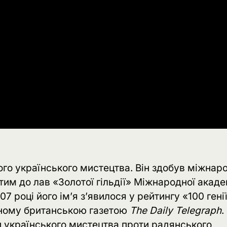
го українського мистецтва. Він здобув міжнар
им до лав «Золотої гільдії» Міжнародної акаде
7 році його ім’я з’явилося у рейтингу «100 гені
деному британською газетою
The Daily Telegraph
.
 українського мистецтва проти радянського