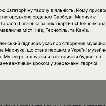
ою багаторічну творчу діяльність. Йому присво
ож нагороджено орденом Свободи. Марчук є
і Тараса Шевченка за цикл картин «Шевченкіана
адянина міст Київ, Тернопіль, та Канів.
ленський підписав указ про створення музейно
на Марчука, що стане першим в Україні музейн
Музей розташується в історичній будівлі на
тане важливим кроком у збереженні творчої