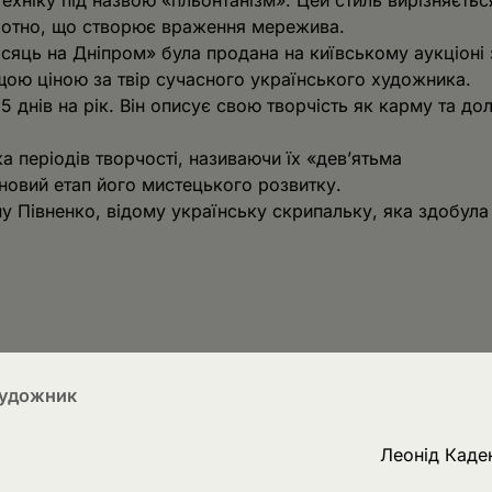
хніку під назвою «пльонтанізм». Цей стиль вирізняєтьс
лотно, що створює враження мережива.
сяць на Дніпром» була продана на київському аукціоні 
щою ціною за твір сучасного українського художника.
 днів на рік. Він описує свою творчість як карму та до
а періодів творчості, називаючи їх «дев’ятьма
новий етап його мистецького розвитку.
у Півненко, відому українську скрипальку, яка здобула
художник
Леонід Каде