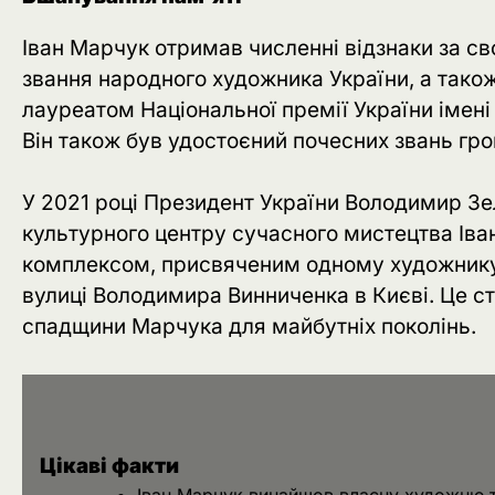
Іван Марчук отримав численні відзнаки за св
звання народного художника України, а так
лауреатом Національної премії України імен
Він також був удостоєний почесних звань гром
У 2021 році Президент України Володимир Зе
культурного центру сучасного мистецтва Іва
комплексом, присвяченим одному художнику. 
вулиці Володимира Винниченка в Києві. Це с
спадщини Марчука для майбутніх поколінь.
Цікаві факти