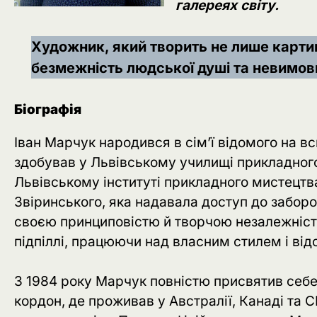
галереях світу.
Художник, який творить не лише картини
безмежність людської душі та невимов
Біографія
Іван Марчук народився в сім’ї відомого на в
здобував у Львівському училищі прикладного
Львівському інституті прикладного мистецтва
Звіринського, яка надавала доступ до заборо
своєю принциповістю й творчою незалежністю
підпіллі, працюючи над власним стилем і від
З 1984 року Марчук повністю присвятив себе т
кордон, де проживав у Австралії, Канаді та 