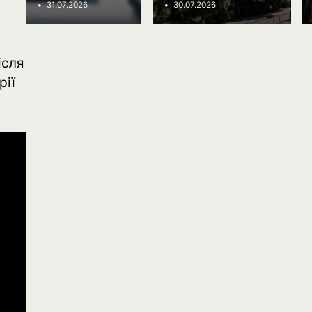
Ivanov Ponomarenko
31.07.2026
30.07.2026
ісля
рії