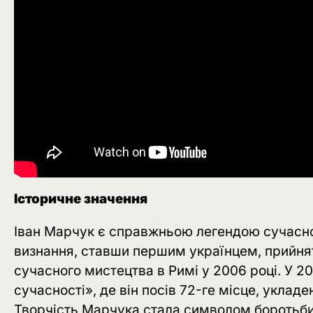
Історичне значення
Іван Марчук є справжньою легендою сучасно
визнання, ставши першим українцем, прийнят
сучасного мистецтва в Римі у 2006 році. У 200
сучасності», де він посів 72-ге місце, укла
Творчість Марчука стала символом боротьби