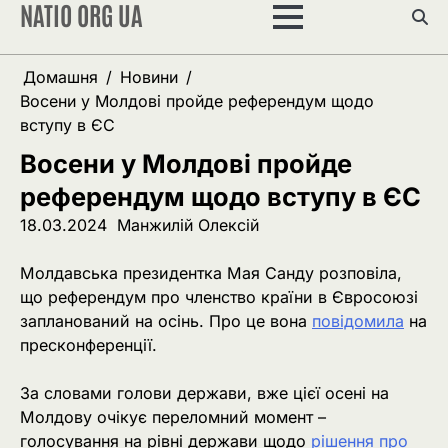
NATIO ORG UA
Перейти
до
вмісту
Домашня
Новини
Восени у Молдові пройде референдум щодо
вступу в ЄС
Восени у Молдові пройде
референдум щодо вступу в ЄС
18.03.2024
Манжилій Олексій
Молдавська президентка Мая Санду розповіла,
що референдум про членство країни в Євросоюзі
запланований на осінь. Про це вона
повідомила
на
пресконференції.
За словами голови держави, вже цієї осені на
Молдову очікує переломний момент –
голосування на рівні держави щодо
рішення про