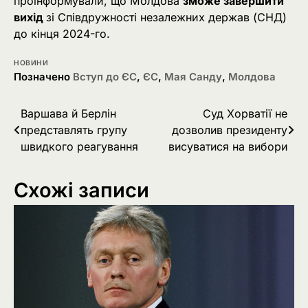
проінформували, що Молдова
зможе завершити
вихід
зі Співдружності незалежних держав (СНД)
до кінця 2024-го.
НОВИНИ
Позначено
Вступ до ЄС
,
ЄС
,
Мая Санду
,
Молдова
Навігація
Варшава й Берлін
Суд Хорватії не
представлять групу
дозволив президенту
записів
швидкого реагування
висуватися на вибори
Схожі записи