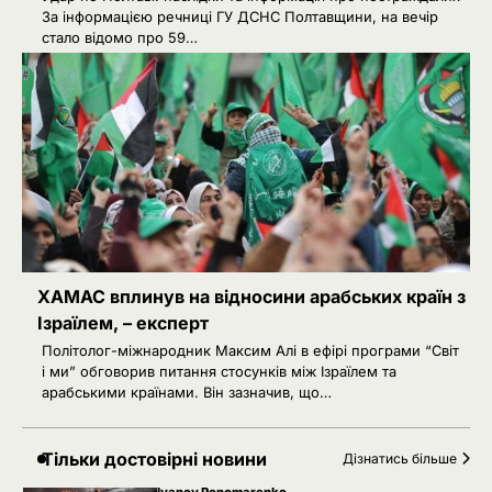
За інформацією речниці ГУ ДСНС Полтавщини, на вечір
стало відомо про 59…
2
Сенат США підтримав новий пакет
санкцій проти Росії: що буде далі
Ivanov Ponomarenko
Київська нерухомість після 2025
3
року: які проєкти формують новий
вигляд столиці
Ivanov Ponomarenko
РФ готує удари по НАТО
4
українськими дронами
ХАМАС вплинув на відносини арабських країн з
Розумна Марина
Ізраїлем, – експерт
5
РФ знеструмила Херсон: коли
Політолог-міжнародник Максим Алі в ефірі програми “Світ
повернуть світло в оселі
і ми” обговорив питання стосунків між Ізраїлем та
арабськими країнами. Він зазначив, що…
Розумна Марина
Невідомі безпілотники помітили
1
Тільки достовірні новини
Дізнатись більше
над військовою базою Німеччини,
де ремонтують Patriot