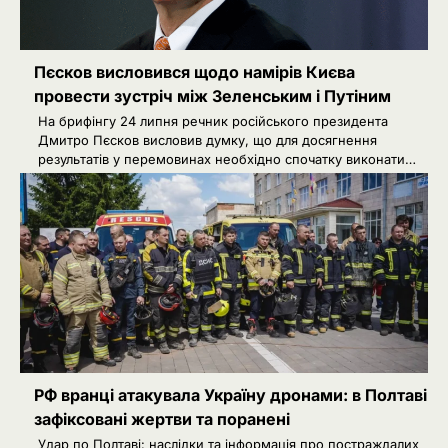
Пєсков висловився щодо намірів Києва
провести зустріч між Зеленським і Путіним
На брифінгу 24 липня речник російського президента
Дмитро Пєсков висловив думку, що для досягнення
результатів у перемовинах необхідно спочатку виконати…
РФ вранці атакувала Україну дронами: в Полтаві
зафіксовані жертви та поранені
Удар по Полтаві: наслідки та інформація про постраждалих