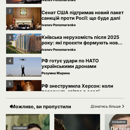
Ivanov Ponomarenko
2
Сенат США підтримав новий пакет
санкцій проти Росії: що буде далі
Ivanov Ponomarenko
Київська нерухомість після 2025
3
року: які проєкти формують новий
вигляд столиці
Ivanov Ponomarenko
РФ готує удари по НАТО
4
українськими дронами
Розумна Марина
5
РФ знеструмила Херсон: коли
повернуть світло в оселі
Розумна Марина
Можливо, ви пропустили
Дізнатись більше
Невідомі безпілотники помітили
1
над військовою базою Німеччини,
де ремонтують Patriot
НОВИНИ
Ivanov Ponomarenko
По всій
НОВИНИ