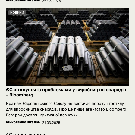
Миколенко Віталій
26.03.2025
НОВИНИ
2
Євросоюз збільшив фінансування
Фонду підтримки енергетики
України
Ivanov Ponomarenko
Україна уточнила правила безпеки
3
для цивільного судноплавства в
Чорному морі
Ivanov Ponomarenko
ЄС зіткнувся із проблемами у виробництві снарядів
Невідомі безпілотники помітили
4
– Bloomberg
над військовою базою Німеччини,
де ремонтують Patriot
Країнам Європейського Союзу не вистачає пороху і тротилу
Ivanov Ponomarenko
для виробництва снарядів. Про це пише агентство Bloomberg.
Резерви досягли критичної позначки…
5
Сенат США підтримав новий пакет
Миколенко Віталій
санкцій проти Росії: що буде далі
21.03.2025
Ivanov Ponomarenko
Старіші записи