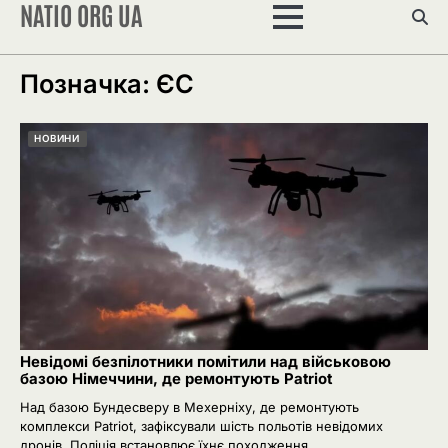
NATIO ORG UA
Перейти
до
вмісту
Позначка:
ЄС
НОВИНИ
Невідомі безпілотники помітили над військовою
базою Німеччини, де ремонтують Patriot
Над базою Бундесверу в Мехерніху, де ремонтують
комплекси Patriot, зафіксували шість польотів невідомих
дронів. Поліція встановлює їхнє походження.