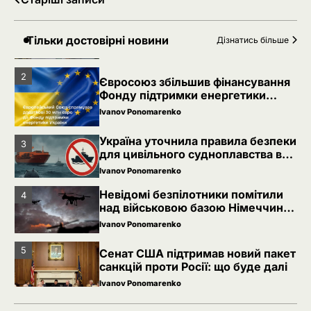
Навігація
Благодійність в Україні під час
1
за
війни: як змінилася культура
Тільки достовірні новини
Дізнатись більше
допомоги
записами
Ivanov Ponomarenko
2
Євросоюз збільшив фінансування
Фонду підтримки енергетики
України
Ivanov Ponomarenko
Україна уточнила правила безпеки
3
для цивільного судноплавства в
Чорному морі
Ivanov Ponomarenko
Невідомі безпілотники помітили
4
над військовою базою Німеччини,
де ремонтують Patriot
Ivanov Ponomarenko
5
Сенат США підтримав новий пакет
санкцій проти Росії: що буде далі
Ivanov Ponomarenko