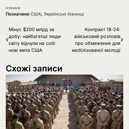
НОВИНИ
Позначено
США
,
Українські біженці
Навігація
Мінус $200 млрд за
Контракт 18-24:
добу: найбагатші люди
військовий розповів
записів
світу відчули на собі
про обмеження для
нові мита США
мобілізованої молоді
Схожі записи