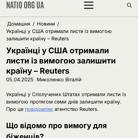
NATIO ORG UA
Перейти
до
вмісту
Домашня
Новини
Українці у США отримали листи із вимогою
залишити країну – Reuters
Українці у США отримали
листи із вимогою залишити
країну – Reuters
05.04.2025
Миколенко Віталій
Українці у Сполучених Штатах отримали листи із
вимогою протягом семи днів залишити країну.
Про це
повідомляє
агентство Reuters.
Що відомо про вимогу для
біженців?