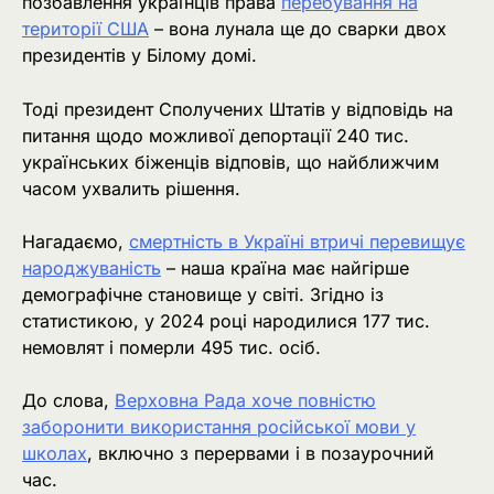
позбавлення українців права
перебування на
території США
– вона лунала ще до сварки двох
президентів у Білому домі.
Тоді президент Сполучених Штатів у відповідь на
питання щодо можливої депортації 240 тис.
українських біженців відповів, що найближчим
часом ухвалить рішення.
Нагадаємо,
смертність в Україні втричі перевищує
народжуваність
– наша країна має найгірше
демографічне становище у світі. Згідно із
статистикою, у 2024 році народилися 177 тис.
немовлят і померли 495 тис. осіб.
До слова,
Верховна Рада хоче повністю
заборонити використання російської мови у
школах
, включно з перервами і в позаурочний
час.