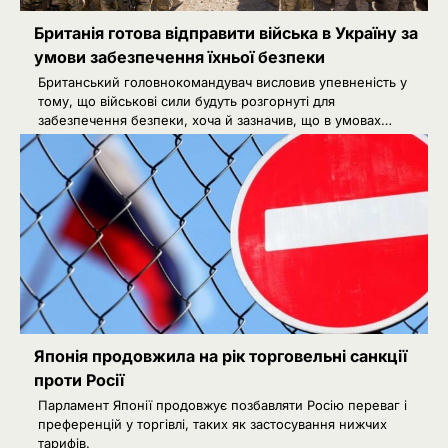
Британія готова відправити війська в Україну за
умови забезпечення їхньої безпеки
Британський головнокомандувач висловив упевненість у
тому, що військові сили будуть розгорнуті для
забезпечення безпеки, хоча й зазначив, що в умовах…
Японія продовжила на рік торговельні санкції
проти Росії
Парламент Японії продовжує позбавляти Росію переваг і
2
Зеленський звільнив ще сімох
преференцій у торгівлі, таких як застосування нижчих
керівників дипломатичних місій
тарифів.