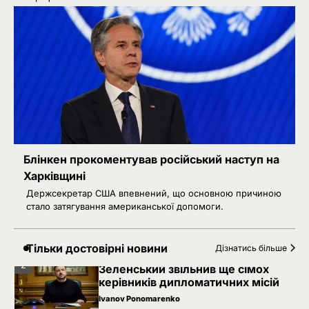
Ivanov Ponomarenko
Затримання українця на кордоні
3
Польщі: МЗС України вимагає
консульського доступу
Ivanov Ponomarenko
Російський удар знищив книжкові
4
склади у Харкові: мільйони
видань охопив вогонь
Ivanov Ponomarenko
5
Зеленський заявив про можливу
допомогу ОАЕ в Чорному морі
Блінкен прокоментував російський наступ на
Харківщині
Ivanov Ponomarenko
Держсекретар США впевнений, що основною причиною
1
Іран заявив про скасований удар
стало затягування американської допомоги.
по Україні після контактів
Ivanov Ponomarenko
Тільки достовірні новини
Дізнатись більше
2
Зеленський звільнив ще сімох
керівників дипломатичних місій
Ivanov Ponomarenko