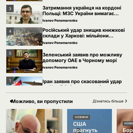
Затримання українця на кордоні
3
Польщі: МЗС України вимагає
консульського доступу
Ivanov Ponomarenko
Російський удар знищив книжкові
4
склади у Харкові: мільйони
видань охопив вогонь
Ivanov Ponomarenko
5
Зеленський заявив про можливу
допомогу ОАЕ в Чорному морі
Ivanov Ponomarenko
1
Іран заявив про скасований удар
по Україні після контактів
Ivanov Ponomarenko
Можливо, ви пропустили
Дізнатись більше
2
Зеленський звільнив ще сімох
керівників дипломатичних місій
НОВИНИ
Ivanov Ponomarenko
США
НОВ
прагнуть
Бор