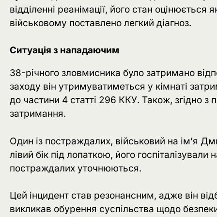
відділенні реанімації, його стан оцінюється я
військовому поставлено легкий діагноз.
Ситуація з нападаючим
38-річного зловмисника було затримано відп
заходу він утримуватиметься у кімнаті затр
до частини 4 статті 296 ККУ. Також, згідно з
затримання.
Один із постраждалих, військовий на ім’я Д
лівий бік під лопаткою, його госпіталізували
постраждалих уточнюються.
Цей інцидент став резонансним, адже він відб
викликав обурення суспільства щодо безпеки