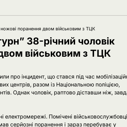
іс ножові поранення двом військовим з ТЦК
турн” 38-річний чоловік
 двом військовим з ТЦК
и про інцидент, що стався під час мобілізацій
вих центрів, разом із Національною поліцією,
тів. Однак чоловік, раптово діставши ніж, зав
оні електромережі. Помічені військовослужбовц
имав серйозні поранення і зараз перебуває у