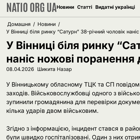
NATIO ORG UA
Перейти
Новини
Статті
Видатні українці
до
вмісту
Домашня
Новини
У Вінниці біля ринку “Сатурн” 38-річний чоловік нан
У Вінниці біля ринку “Са
наніс ножові поранення
08.04.2026
Шикита Назар
У Вінницькому обласному ТЦК та СП повідомил
заходів. Військовослужбовці одного з військо
зупинили громадянина для перевірки докумен
кілька ударів двом військовим.
Згідно з інформацією, інцидент стався в рай
були швидко госпіталізовані. Один з них отр