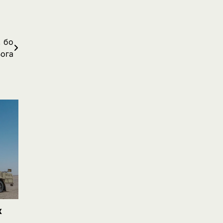
, бо
Бога
х