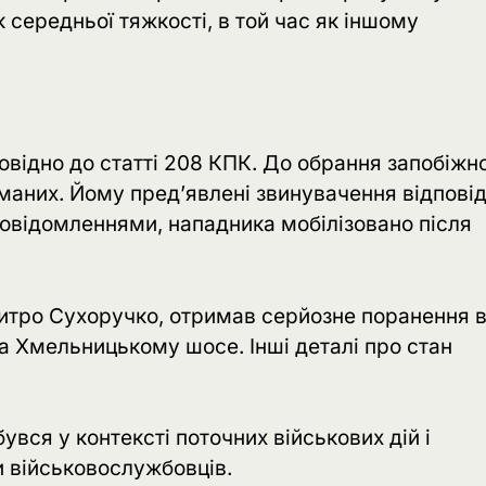
к середньої тяжкості, в той час як іншому
овідно до статті 208 КПК. До обрання запобіжн
иманих. Йому пред’явлені звинувачення відпові
 повідомленнями, нападника мобілізовано після
митро Сухоручко, отримав серйозне поранення 
 на Хмельницькому шосе. Інші деталі про стан
увся у контексті поточних військових дій і
 військовослужбовців.