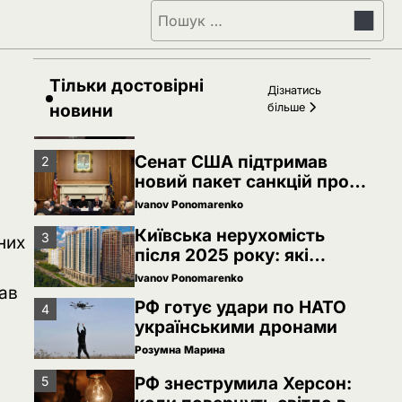
РФ знеструмила Херсон:
5
Пошук:
коли повернуть світло в
оселі
Розумна Марина
Тільки достовірні
Невідомі безпілотники
1
Дізнатись
помітили над військовою
новини
більше
базою Німеччини, де
Ivanov Ponomarenko
ремонтують Patriot
Сенат США підтримав
2
новий пакет санкцій проти
Росії: що буде далі
Ivanov Ponomarenko
Київська нерухомість
3
них
після 2025 року: які
проєкти формують новий
Ivanov Ponomarenko
дав
вигляд столиці
РФ готує удари по НАТО
4
українськими дронами
Розумна Марина
і
РФ знеструмила Херсон:
5