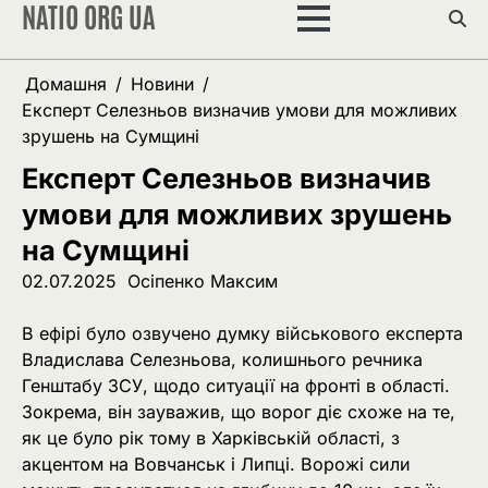
NATIO ORG UA
Перейти
до
вмісту
Домашня
Новини
Експерт Селезньов визначив умови для можливих
зрушень на Сумщині
Експерт Селезньов визначив
умови для можливих зрушень
на Сумщині
02.07.2025
Осіпенко Максим
В ефірі було озвучено думку військового експерта
Владислава Селезньова, колишнього речника
Генштабу ЗСУ, щодо ситуації на фронті в області.
Зокрема, він зауважив, що ворог діє схоже на те,
як це було рік тому в Харківській області, з
акцентом на Вовчанськ і Липці. Ворожі сили