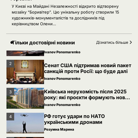
У Києві на Майдані Незалежності відкрито відтворену
5
РФ знеструмила Херсон: коли
мозаїку “Боривітер”. Цю унікальну роботу створили 15
повернуть світло в оселі
художників-монументалістів та дослідників під
керівництвом Олени…
Розумна Марина
Невідомі безпілотники помітили
1
Тільки достовірні новини
Дізнатись більше
над військовою базою Німеччини,
де ремонтують Patriot
Ivanov Ponomarenko
2
Сенат США підтримав новий пакет
санкцій проти Росії: що буде далі
Ivanov Ponomarenko
Київська нерухомість після 2025
3
року: які проєкти формують новий
вигляд столиці
Ivanov Ponomarenko
РФ готує удари по НАТО
4
українськими дронами
Розумна Марина