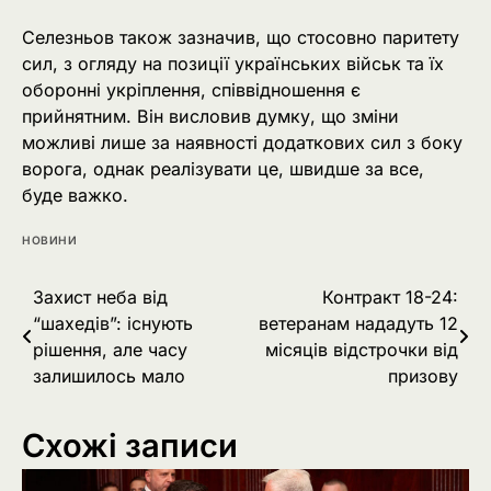
Селезньов також зазначив, що стосовно паритету
сил, з огляду на позиції українських військ та їх
оборонні укріплення, співвідношення є
прийнятним. Він висловив думку, що зміни
можливі лише за наявності додаткових сил з боку
ворога, однак реалізувати це, швидше за все,
буде важко.
НОВИНИ
Навігація
Захист неба від
Контракт 18-24:
“шахедів”: існують
ветеранам нададуть 12
записів
рішення, але часу
місяців відстрочки від
залишилось мало
призову
Схожі записи