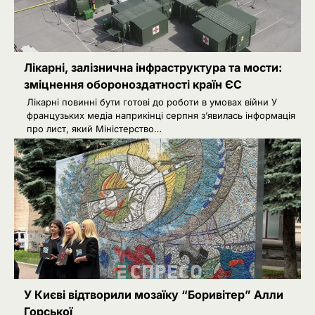
Лікарні, залізнична інфраструктура та мости:
зміцнення обороноздатності країн ЄС
Лікарні повинні бути готові до роботи в умовах війни У
французьких медіа наприкінці серпня з’явилась інформація
про лист, який Міністерство…
2
Сенат США підтримав новий пакет
санкцій проти Росії: що буде далі
Ivanov Ponomarenko
Київська нерухомість після 2025
3
року: які проєкти формують новий
вигляд столиці
Ivanov Ponomarenko
РФ готує удари по НАТО
4
українськими дронами
У Києві відтворили мозаїку “Боривітер” Алли
Горської
Розумна Марина