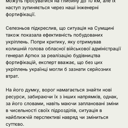
можуть просуватися на глибину до 10 км, але їх
наступ зупиняється через наші інженерні
фортифікації.
Селезньов підкреслив, що ситуація на Сумщині
також показала ефективність побудованих
укріплень. Попри критику, яку отримував
колишній голова обласної військової адміністрації
генерал Артюх за реалізацію будівництва
фортифікацій, експерт вважає, що без цих
укріплень українці могли б зазнати серйозних
втрат.
На його думку, ворог намагається знайти нові
ресурси, забираючи їх з інших напрямків, однак,
за його словами, навіть маючи заплановані зміни
в чисельності своїх підрозділів, ситуація в
найближчій перспективі навряд чи зміниться
суттєво.