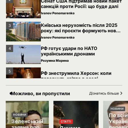
санкцій проти Росії: що буде далі
Ivanov Ponomarenko
Київська нерухомість після 2025
3
року: які проєкти формують новий
вигляд столиці
Ivanov Ponomarenko
РФ готує удари по НАТО
4
українськими дронами
Розумна Марина
5
РФ знеструмила Херсон: коли
повернуть світло в оселі
Розумна Марина
Можливо, ви пропустили
Дізнатись більше
Невідомі безпілотники помітили
1
над військовою базою Німеччини,
де ремонтують Patriot
Ivanov Ponomarenko
НОВИНИ
По всій
НОВИНИ
2
Сенат США підтримав новий пакет
Зеленський
Україні
СТАТТІ
санкцій проти Росії: що буде далі
заявив про
переві