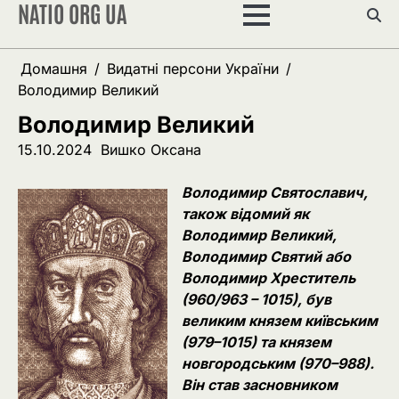
NATIO ORG UA
Перейти
до
вмісту
Домашня
Видатні персони України
Володимир Великий
Володимир Великий
15.10.2024
Вишко Оксана
Володимир Святославич,
також відомий як
Володимир Великий,
Володимир Святий або
Володимир Хреститель
(960/963 – 1015), був
великим князем київським
(979–1015) та князем
новгородським (970–988).
Він став засновником