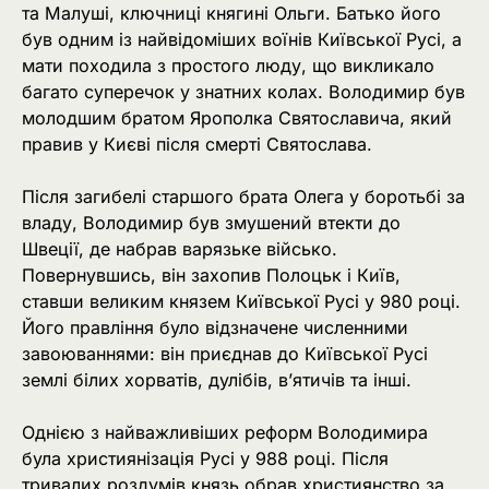
та Малуші, ключниці княгині Ольги. Батько його
був одним із найвідоміших воїнів Київської Русі, а
мати походила з простого люду, що викликало
багато суперечок у знатних колах. Володимир був
молодшим братом Ярополка Святославича, який
правив у Києві після смерті Святослава.
Після загибелі старшого брата Олега у боротьбі за
владу, Володимир був змушений втекти до
Швеції, де набрав варязьке військо.
Повернувшись, він захопив Полоцьк і Київ,
ставши великим князем Київської Русі у 980 році.
Його правління було відзначене численними
завоюваннями: він приєднав до Київської Русі
землі білих хорватів, дулібів, в’ятичів та інші.
Однією з найважливіших реформ Володимира
була християнізація Русі у 988 році. Після
тривалих роздумів князь обрав християнство за