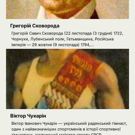
Григорій Сковорода
Григорій Савич Сковорода (22 листопада (3 грудня) 1722,
Чорнухи, Лубенський полк, Гетьманщина, Російська
імперія — 29 жовтня (9 листопада) 1794,…
Віктор Чукарін
Віктор Іванович Чукарін — український радянський гімнаст,
один з найвизначніших спортсменів в історії спортивної
гімнастики, заслужений майстер спорту СРСР,