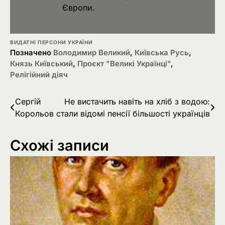
Європи.
ВИДАТНІ ПЕРСОНИ УКРАЇНИ
Позначено
Володимир Великий
,
Київська Русь
,
Князь Київський
,
Проєкт "Великі Українці"
,
Релігійний діяч
Навігація
Сергій
Не вистачить навіть на хліб з водою:
Корольов
стали відомі пенсії більшості українців
записів
Схожі записи