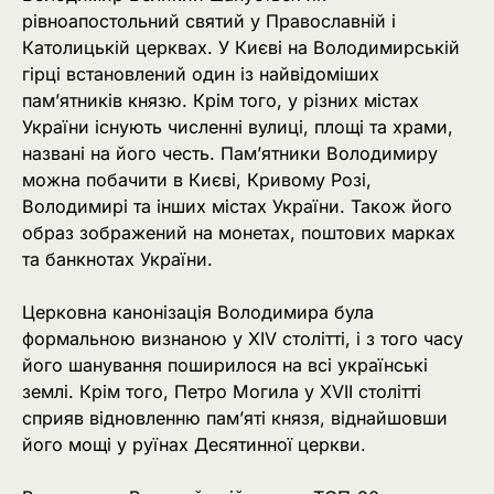
рівноапостольний святий у Православній і
Католицькій церквах. У Києві на Володимирській
гірці встановлений один із найвідоміших
пам’ятників князю. Крім того, у різних містах
України існують численні вулиці, площі та храми,
названі на його честь. Пам’ятники Володимиру
можна побачити в Києві, Кривому Розі,
Володимирі та інших містах України. Також його
образ зображений на монетах, поштових марках
та банкнотах України.
Церковна канонізація Володимира була
формальною визнаною у XIV столітті, і з того часу
його шанування поширилося на всі українські
землі. Крім того, Петро Могила у XVII столітті
сприяв відновленню пам’яті князя, віднайшовши
його мощі у руїнах Десятинної церкви.