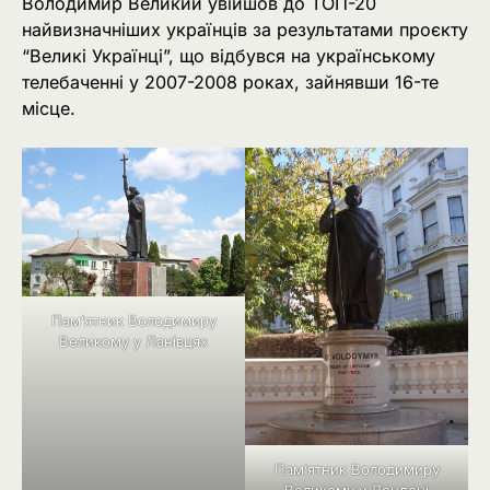
Володимир Великий увійшов до ТОП-20
найвизначніших українців за результатами проєкту
“Великі Українці”, що відбувся на українському
телебаченні у 2007-2008 роках, зайнявши 16-те
місце.
Пам’ятник Володимиру
Великому у Ланівцях
Пам’ятник Володимиру