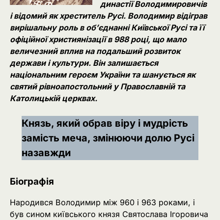
династії Володимировичів
і відомий як хреститель Русі. Володимир відіграв
вирішальну роль в об’єднанні Київської Русі та її
офіційної християнізації в 988 році, що мало
величезний вплив на подальший розвиток
держави і культури. Він залишається
національним героєм України та шанується як
святий рівноапостольний у Православній та
Католицькій церквах.
Князь, який обрав віру і мудрість
замість меча, змінюючи долю Русі
назавжди
Біографія
Народився Володимир між 960 і 963 роками, і
був сином київського князя Святослава Ігоровича