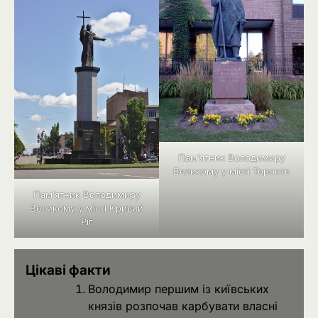
Пам’ятник Володимиру
Великому у місті Торонто
Пам’ятник Володимиру
Великому у місті Кривий
Ріг
Цікаві факти
Володимир першим із київських
князів розпочав карбувати власні