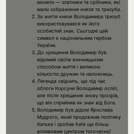
монети — златники та срібники, які
мали зображення князя та тризуба.
За життя князя Володимира тризуб
використовувався як його
особистий знак. Сьогодні цей
символ є національним гербом
України.
До хрещення Володимир був
відомий своїм язичницьким
способом життя і великою
кількістю дружин та наложниць.
Легенда свідчить, що під час
облоги Корсуня Володимир осліп,
але після хрещення знову прозрів,
що він сприйняв як знак від Бога.
Володимир був дідом Ярослава
Мудрого, який продовжив політику
батька і зробив Київ ще більш
впливовим центром тогочасної