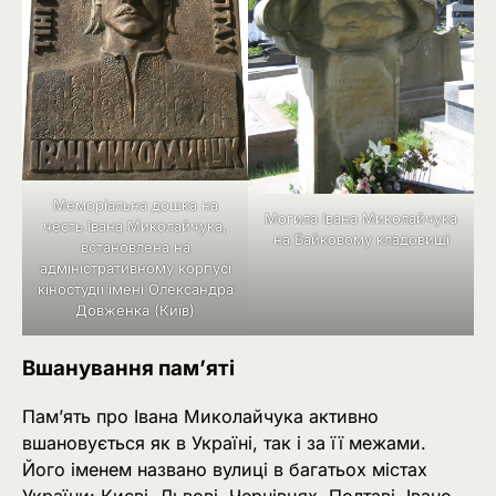
Меморіальна дошка на
Могила Івана Миколайчука
честь Івана Миколайчука,
на Байковому кладовищі
встановлена на
адміністративному корпусі
кіностудії імені Олександра
Довженка (Київ)
Вшанування пам’яті
Пам’ять про Івана Миколайчука активно
вшановується як в Україні, так і за її межами.
Його іменем названо вулиці в багатьох містах
України: Києві, Львові, Чернівцях, Полтаві, Івано-