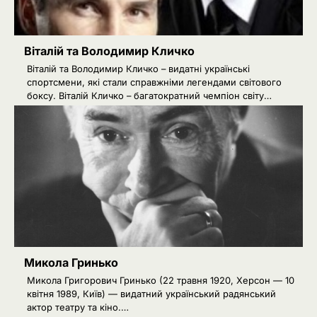
Віталій та Володимир Кличко
Віталій та Володимир Кличко – видатні українські
спортсмени, які стали справжніми легендами світового
боксу. Віталій Кличко – багатократний чемпіон світу…
Микола Гринько
Микола Григорович Гринько (22 травня 1920, Херсон — 10
квітня 1989, Київ) — видатний український радянський
актор театру та кіно.…
2
Сенат США підтримав новий пакет