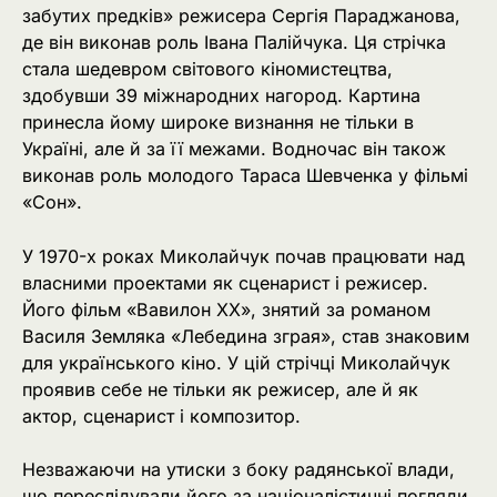
забутих предків» режисера Сергія Параджанова,
де він виконав роль Івана Палійчука. Ця стрічка
стала шедевром світового кіномистецтва,
здобувши 39 міжнародних нагород. Картина
принесла йому широке визнання не тільки в
Україні, але й за її межами. Водночас він також
виконав роль молодого Тараса Шевченка у фільмі
«Сон».
У 1970-х роках Миколайчук почав працювати над
власними проектами як сценарист і режисер.
Його фільм «Вавилон ХХ», знятий за романом
Василя Земляка «Лебедина зграя», став знаковим
для українського кіно. У цій стрічці Миколайчук
проявив себе не тільки як режисер, але й як
актор, сценарист і композитор.
Незважаючи на утиски з боку радянської влади,
що переслідували його за націоналістичні погляди,