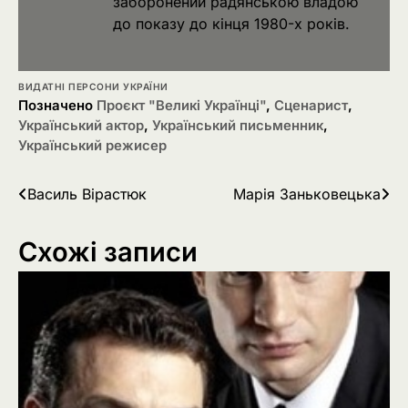
заборонений радянською владою
до показу до кінця 1980-х років.
ВИДАТНІ ПЕРСОНИ УКРАЇНИ
Позначено
Проєкт "Великі Українці"
,
Сценарист
,
Український актор
,
Український письменник
,
Український режисер
Навігація
Василь Вірастюк
Марія Заньковецька
записів
Схожі записи