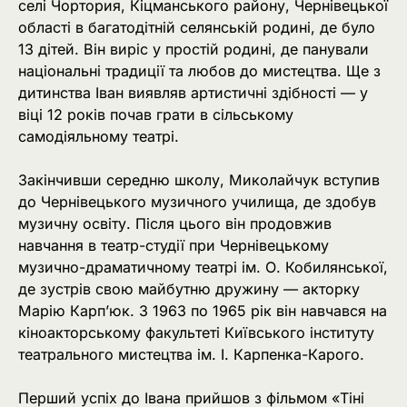
селі Чортория, Кіцманського району, Чернівецької
області в багатодітній селянській родині, де було
13 дітей. Він виріс у простій родині, де панували
національні традиції та любов до мистецтва. Ще з
дитинства Іван виявляв артистичні здібності — у
віці 12 років почав грати в сільському
самодіяльному театрі.
Закінчивши середню школу, Миколайчук вступив
до Чернівецького музичного училища, де здобув
музичну освіту. Після цього він продовжив
навчання в театр-студії при Чернівецькому
музично-драматичному театрі ім. О. Кобилянської,
де зустрів свою майбутню дружину — акторку
Марію Карп’юк. З 1963 по 1965 рік він навчався на
кіноакторському факультеті Київського інституту
театрального мистецтва ім. І. Карпенка-Карого.
Перший успіх до Івана прийшов з фільмом «Тіні