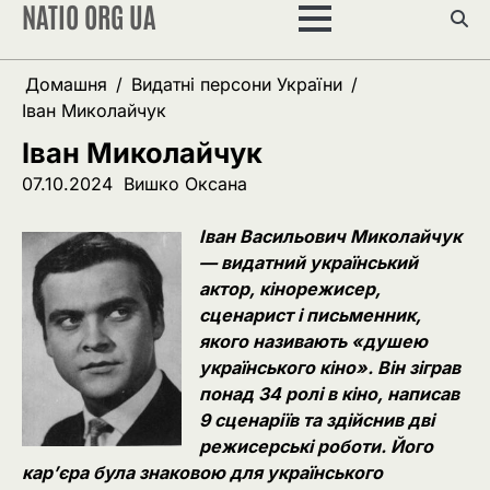
NATIO ORG UA
Перейти
до
вмісту
Домашня
Видатні персони України
Іван Миколайчук
Іван Миколайчук
07.10.2024
Вишко Оксана
Іван Васильович Миколайчук
— видатний український
актор, кінорежисер,
сценарист і письменник,
якого називають «душею
українського кіно». Він зіграв
понад 34 ролі в кіно, написав
9 сценаріїв та здійснив дві
режисерські роботи. Його
кар’єра була знаковою для українського