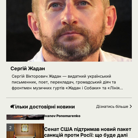
санкцій проти Росії: що буде далі
Ivanov Ponomarenko
Київська нерухомість після 2025
3
року: які проєкти формують новий
вигляд столиці
Ivanov Ponomarenko
РФ готує удари по НАТО
4
українськими дронами
Розумна Марина
Сергій Жадан
5
РФ знеструмила Херсон: коли
Сергій Вікторович Жадан — видатний український
повернуть світло в оселі
письменник, поет, перекладач, громадський діяч та
фронтмен музичних гуртів «Жадан і Собаки» та «Лінія…
Розумна Марина
Невідомі безпілотники помітили
1
Тільки достовірні новини
Дізнатись більше
над військовою базою Німеччини,
де ремонтують Patriot
Ivanov Ponomarenko
2
Сенат США підтримав новий пакет
санкцій проти Росії: що буде далі