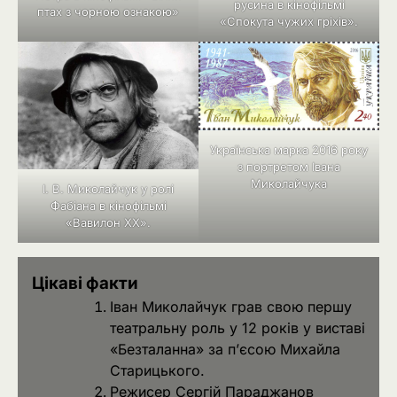
русина в кінофільмі
птах з чорною ознакою»
«Спокута чужих гріхів».
Українська марка 2016 року
з портретом Івана
Миколайчука
І. В. Миколайчук у ролі
Фабіана в кінофільмі
«Вавилон ХХ».
Цікаві факти
Іван Миколайчук грав свою першу
театральну роль у 12 років у виставі
«Безталанна» за п’єсою Михайла
Старицького.
Режисер Сергій Параджанов