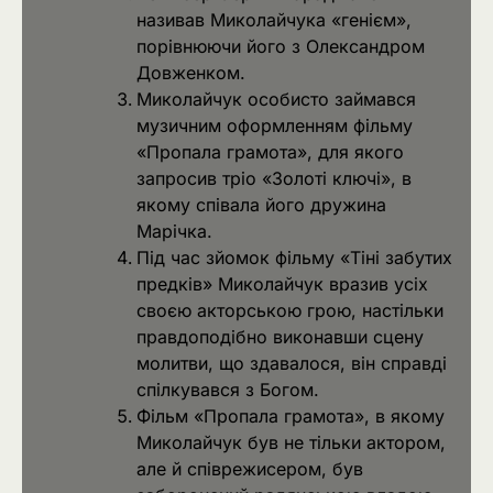
називав Миколайчука «генієм»,
порівнюючи його з Олександром
Довженком.
Миколайчук особисто займався
музичним оформленням фільму
«Пропала грамота», для якого
запросив тріо «Золоті ключі», в
якому співала його дружина
Марічка.
Під час зйомок фільму «Тіні забутих
предків» Миколайчук вразив усіх
своєю акторською грою, настільки
правдоподібно виконавши сцену
молитви, що здавалося, він справді
спілкувався з Богом.
Фільм «Пропала грамота», в якому
Миколайчук був не тільки актором,
але й співрежисером, був