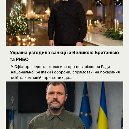
Україна узгодила санкції з Великою Британією
та РНБО
У Офісі президента оголосили про нові рішення Ради
національної безпеки і оборони, спрямовані на покарання
осіб та компаній, причетних до…
РФ готує удари по НАТО
2
українськими дронами
Розумна Марина
3
РФ знеструмила Херсон: коли
повернуть світло в оселі
Розумна Марина