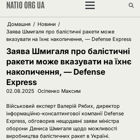
NATIO ORG UA
Перейти
до
вмісту
Домашня
Новини
Заява Шмигаля про балістичні ракети може
вказувати на їхнє накопичення, — Defense Express
Заява Шмигаля про балістичні
ракети може вказувати на їхнє
накопичення, — Defense
Express
02.08.2025
Осіпенко Максим
Військовий експерт Валерій Рябих, директор
інформаційно-консалтингової компанії Defense
Express, обговорив нещодавні заяви міністра
оборони Дениса Шмигаля щодо можливості
виробництва балістичних ракет в Україні.