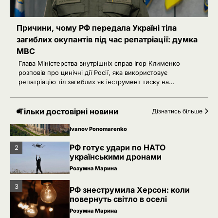
4
Іран заявив про скасований удар
Причини, чому РФ передала Україні тіла
по Україні після контактів
загиблих окупантів під час репатріації: думка
Ivanov Ponomarenko
МВС
Глава Міністерства внутрішніх справ Ігор Клименко
5
Зеленський звільнив ще сімох
розповів про цинічні дії Росії, яка використовує
керівників дипломатичних місій
репатріацію тіл загиблих як інструмент тиску на…
Ivanov Ponomarenko
Київська нерухомість після 2025
1
Тільки достовірні новини
Дізнатись більше
року: які проєкти формують новий
вигляд столиці
Ivanov Ponomarenko
РФ готує удари по НАТО
2
українськими дронами
Розумна Марина
3
РФ знеструмила Херсон: коли
повернуть світло в оселі
Розумна Марина