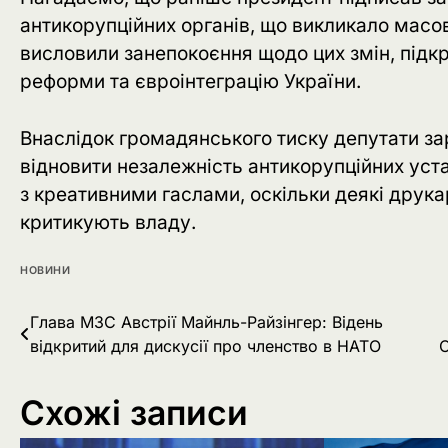
антикорупційних органів, що викликало масов
висловили занепокоєння щодо цих змін, підк
реформи та євроінтеграцію України.
Внаслідок громадянського тиску депутати за
відновити незалежність антикорупційних уст
з креативними гаслами, оскільки деякі друк
критикують владу.
НОВИНИ
Навігація
Глава МЗС Австрії Майнль-Райзінгер: Відень
відкритий для дискусії про членство в НАТО
С
записів
Схожі записи