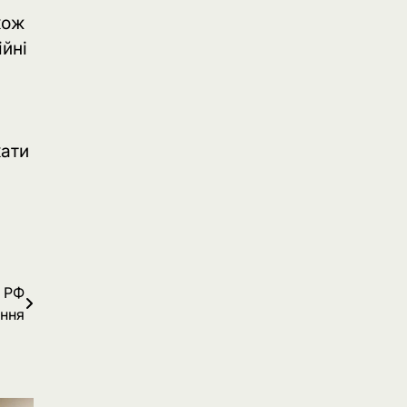
кож
ійні
кати
ї РФ
ання