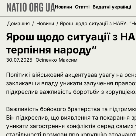
NATIO ORG UA
Перейти
Новини
Статті
Видатні українці
до
вмісту
Домашня
Новини
Ярош щодо ситуації з НАБУ: “Н
Ярош щодо ситуації з Н
терпіння народу”
30.07.2025
Осіпенко Максим
Політик і військовий акцентував увагу на ос
закликавши владу уникати залучення правоохо
підкреслив важливість боротьби з корупцією
Важливість бойового братерства та підтримк
Він підкреслив, що виявлення та покарання з
уникати загострення конфліктів серед самих 
стабільності розмови про корупцію втрачають 