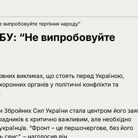
е випробовуйте терпіння народу”
АБУ: “Не випробовуйте
новних викликах, що стоять перед Україною,
ронних органів у політичні конфлікти та
.
и Збройних Сил України стала центром його зая
радників є критично важливим, але необхідно
українців. “Фронт – це першочергове, без його
сенс”, – наголосив він.