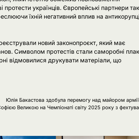
і протести українців. Європейські партнери та
реслюючи їхній негативний вплив на антикорупц
реєстрували новий законопроєкт, який має
анов. Символом протестів стали саморобні пла
арні відмовилися друкувати матеріали, що
Юлія Бакастова здобула перемогу над майором армі
офією Великою на Чемпіонаті світу 2025 року з фехтув