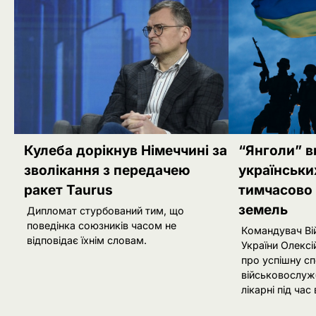
Кулеба дорікнув Німеччині за
“Янголи” в
зволікання з передачею
українськи
ракет Taurus
тимчасово
земель
Дипломат стурбований тим, що
поведінка союзників часом не
Командувач Ві
відповідає їхнім словам.
України Олекс
про успішну сп
військовослужб
лікарні під час