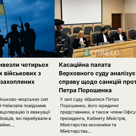
ивезли чотирьох
Касаційна палата
х військових з
Верховного суду аналізує
 захоплених
справу щодо санкцій про
Петра Порошенка
йськово-морських сил
У залі суду зібралися Петро
ій Неїжпапа повідомив
Порошенко, його юридичні
ецоперацію із евакуації
представники, а також члени Офісу
овців, які перебували в
президента, Кабінету Міністрів,
 війни.…
Міністерства економіки та
Міністерства…