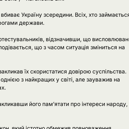
 вбиває Україну зсередини. Всіх, хто займаєтьс
орогами держави.
ротестувальників, відзначивши, що висловлюван
сподівається, що з часом ситуація зміниться на
 закликав їх скористатися довірою суспільства.
однією з найкращих у світі, але зауважив на
ах.
акликавши його пам’ятати про інтереси народу,
кон, який істотно обмежив повноваження