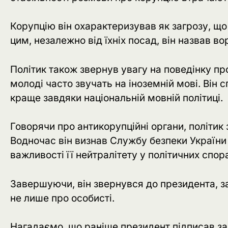
Корупцію він охарактеризував як загрозу, що
цим, незалежно від їхніх посад, він назвав в
Політик також звернув увагу на поведінку п
молоді часто звучать на іноземній мові. Він 
краще завдяки національній мовній політиці.
Говорячи про антикорупційні органи, політик
Водночас він визнав Службу безпеки України 
важливості її нейтралітету у політичних спор
Завершуючи, він звернувся до президента, з
не лише про особисті.
Нагадаємо, що раніше президент підписав за