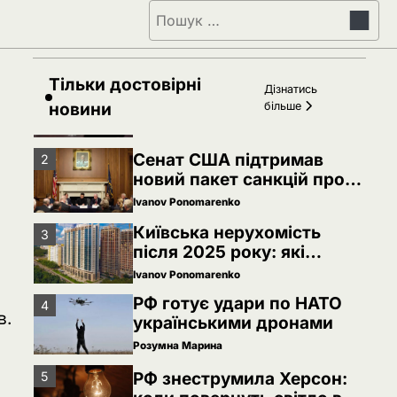
РФ знеструмила Херсон:
5
Пошук:
коли повернуть світло в
оселі
Розумна Марина
Тільки достовірні
Невідомі безпілотники
1
Дізнатись
помітили над військовою
новини
більше
базою Німеччини, де
Ivanov Ponomarenko
ремонтують Patriot
Сенат США підтримав
2
новий пакет санкцій проти
Росії: що буде далі
Ivanov Ponomarenko
Київська нерухомість
3
після 2025 року: які
проєкти формують новий
Ivanov Ponomarenko
вигляд столиці
РФ готує удари по НАТО
4
в.
українськими дронами
Розумна Марина
РФ знеструмила Херсон:
5