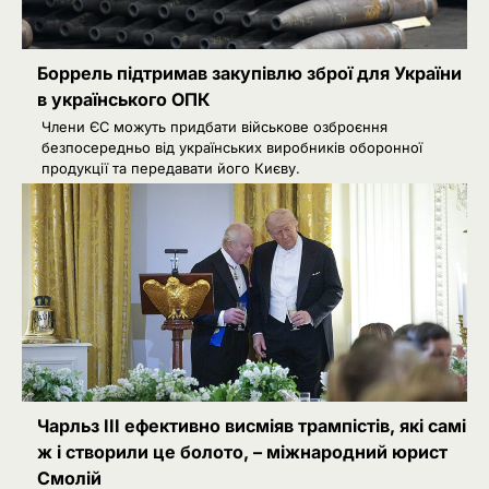
Боррель підтримав закупівлю зброї для України
в українського ОПК
Члени ЄС можуть придбати військове озброєння
безпосередньо від українських виробників оборонної
продукції та передавати його Києву.
2
Сенат США підтримав новий пакет
санкцій проти Росії: що буде далі
Ivanov Ponomarenko
Київська нерухомість після 2025
3
року: які проєкти формують новий
вигляд столиці
Ivanov Ponomarenko
Чарльз III ефективно висміяв трампістів, які самі
РФ готує удари по НАТО
4
українськими дронами
ж і створили це болото, – міжнародний юрист
Смолій
Розумна Марина