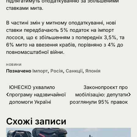
підлягатимуть оподаткуванню за збільшеними
ставками мита.
В частині змін у митному оподаткуванні, нові
ставки передбачають 5% податок на імпорт
лосося, що є збільшенням з попередніх 3,5%, та
6% мито на ввезення крабів, порівняно з 4% до
повномасштабної війни.
НОВИНИ
Позначено
Імпорт
,
Росія
,
Санкції
,
Японія
Навігація
ЮНЕСКО ухвалило
Законопроєкт про
програму надзвичайної
мобілізацію: депутати
записів
допомоги Україні
розглянули 95% правок
Схожі записи