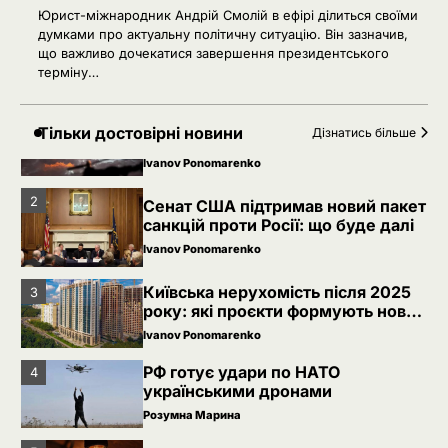
Юрист-міжнародник Андрій Смолій в ефірі ділиться своїми
5
РФ знеструмила Херсон: коли
думками про актуальну політичну ситуацію. Він зазначив,
повернуть світло в оселі
що важливо дочекатися завершення президентського
терміну…
Розумна Марина
Невідомі безпілотники помітили
1
Тільки достовірні новини
Дізнатись більше
над військовою базою Німеччини,
де ремонтують Patriot
Ivanov Ponomarenko
2
Сенат США підтримав новий пакет
санкцій проти Росії: що буде далі
Ivanov Ponomarenko
Київська нерухомість після 2025
3
року: які проєкти формують новий
вигляд столиці
Ivanov Ponomarenko
РФ готує удари по НАТО
4
українськими дронами
Розумна Марина