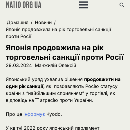
NATIO ORG UA
Перейти
до
вмісту
Домашня
Новини
Японія продовжила на рік торговельні санкції
проти Росії
Японія продовжила на рік
торговельні санкції проти Росії
29.03.2024
Манжилій Олексій
Японський уряд ухвалив рішення
продовжити на
один рік санкції,
які позбавляють Росію статусу
країни з “найбільшим сприянням” у торгівлі, як
відповідь на її агресію проти України.
Про це
інформує
Kyodo.
У квітні 2022 року японський парламент