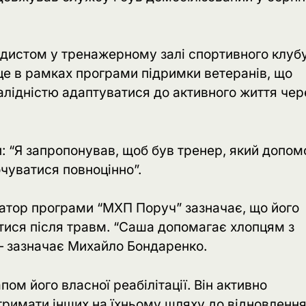
истом у тренажерному залі спортивного клубу
це в рамках програми підримки ветеранів, що
лідністю адаптуватися до активного життя чер
: “Я запропонував, щоб був тренер, який допо
чуватися повноцінно”.
инатор програми “МХП Поруч” зазначає, що його
тися після травм. “Саша допомагає хлопцям з
 — зазначає Михайло Бондаренко.
м його власної реабілітації. Він активно
тримати інших на їхньому шляху до відновлення