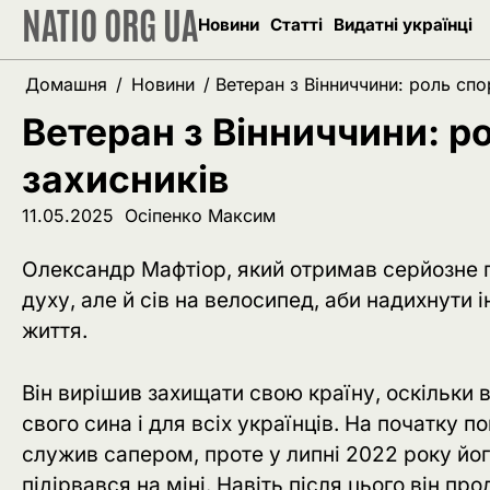
NATIO ORG UA
Перейти
Новини
Статті
Видатні українці
до
вмісту
Домашня
Новини
Ветеран з Вінниччини: роль спор
Ветеран з Вінниччини: ро
захисників
11.05.2025
Осіпенко Максим
Олександр Мафтіор, який отримав серйозне п
духу, але й сів на велосипед, аби надихнути 
життя.
Він вирішив захищати свою країну, оскільки 
свого сина і для всіх українців. На початку
служив сапером, проте у липні 2022 року йог
підірвався на міні. Навіть після цього він п