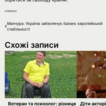
НОВИНИ
Навігація
Манчура: Україна забезпечує баланс європейській
стабільності
записів
Схожі записи
Ветеран та психолог: різниця
Діти актор