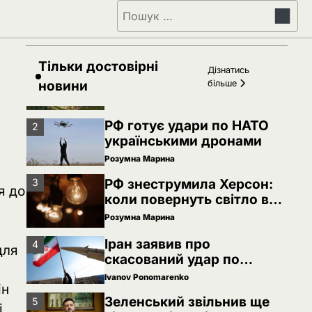
Пошук:
Зеленський звільнив ще
5
сімох керівників
дипломатичних місій
Ivanov Ponomarenko
Тільки достовірні
Київська нерухомість
Дізнатись
1
після 2025 року: які
новини
більше
проєкти формують новий
Ivanov Ponomarenko
вигляд столиці
РФ готує удари по НАТО
2
українськими дронами
Розумна Марина
РФ знеструмила Херсон:
3
я до
коли повернуть світло в
оселі
Розумна Марина
Іран заявив про
4
для
скасований удар по
Україні після контактів
Ivanov Ponomarenko
ін
Зеленський звільнив ще
5
і