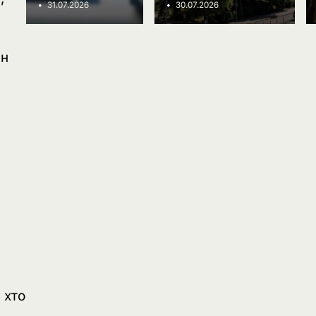
Ivanov Ponomarenko
31.07.2026
30.07.2026
ін
:
 хто