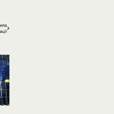
лила
ації