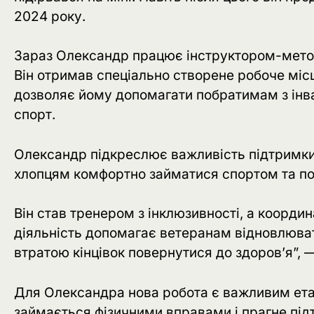
2024 року.
Зараз Олександр працює інструктором-метод
Він отримав спеціально створене робоче міс
дозволяє йому допомагати побратимам з інва
спорт.
Олександр підкреслює важливість підтримки
хлопцям комфортно займатися спортом та по
Він став тренером з інклюзивності, а коорд
діяльність допомагає ветеранам відновлюва
втратою кінцівок повернутися до здоров’я”,
Для Олександра нова робота є важливим етапо
займається фізичними вправами і прагне під