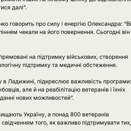
ися далі”.
ко говорить про силу і енергію Олександра: “В
інням чекали на його повернення. Сьогодні він
спрямовані на підтримку військових, створення
ологічну підтримку та медичні обстеження.
ру в Ладижині, підкреслює важливість програми
вців, але й на реабілітацію ветеранів і їхніх
аданні нових можливостей”.
хищають Україну, а понад 800 ветеранів
 свідченням того, як важливо підтримувати тих,