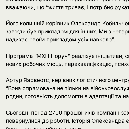
вважаючи, що “життя триває, і потрібно рухат
Його колишній керівник Олександр Кобильчен
завжди був прикладом для інших. Ми з нетерп
надихає своїм прикладом усіх навколо”.
Програма “МХП Поруч” реалізує ініціативи, 
нових робочих місць, перекваліфікацію, псих
Артур Яарвеотс, керівник логістичного цент
“Вона спрямована не тільки на військовослужбо
родин, готовність допомогти в адаптації та н
Сьогодні понад 2700 працівників компанії за
повернулися до роботи. Історія Олександра є
бореться за свободу країни.