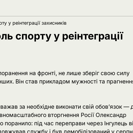
ту у реінтеграції захисників
ль спорту у реінтеграції
оранення на фронті, не лише зберіг свою силу
інших. Він став прикладом мужності та прагненн
вважав за необхідне виконати свій обов’язок — 
 повномасштабного вторгнення Росії Олександр
о поранило: під час переправи через Інгулець в
родовжував службу і був демобілізований у серпн