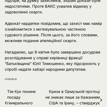
підозри, на думку захисників, зібрані докази були
недостатніми. Проте ВАКС ухвалив відмову у
задоволенні скарги.
Адвокат нардепки повідомив, що захист має намір
ознайомитися з мотивувальною частиною
судового рішення. Після цього, за його словами,
можливе подання апеляційної скарги.
Нагадаємо, що 8 квітня було завершено досудове
розслідування у справі керівниці фракції
“Батьківщина” Юлії Тимошенко, яку підозрюють у
спробі надати хабарі народним депутатам.
НОВИНИ
Навігація
Тім Кук покине
Криза в Ормузькій протоці
посаду
не зникає лише за бажанням
записів
генерального
США та Ірану, – стверджує