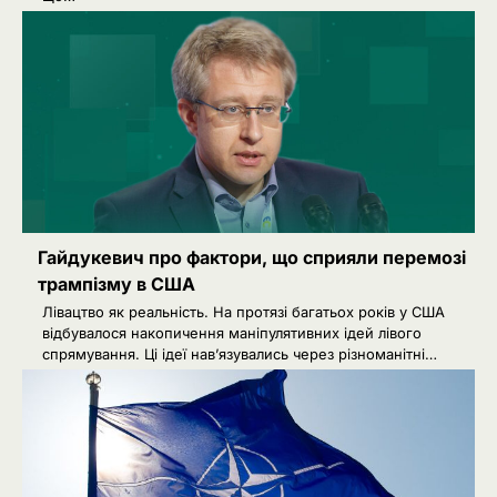
Гайдукевич про фактори, що сприяли перемозі
трампізму в США
Лівацтво як реальність. На протязі багатьох років у США
відбувалося накопичення маніпулятивних ідей лівого
спрямування. Ці ідеї нав’язувались через різноманітні…
2
РФ знеструмила Херсон: коли
повернуть світло в оселі
Розумна Марина
3
Іран заявив про скасований удар