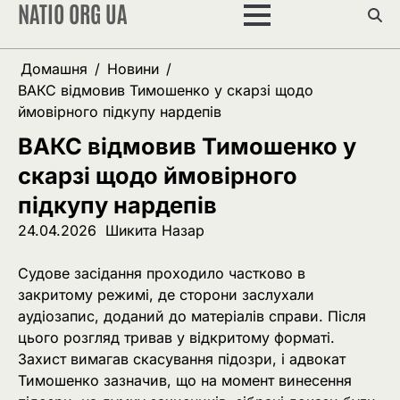
NATIO ORG UA
Перейти
до
вмісту
Домашня
Новини
ВАКС відмовив Тимошенко у скарзі щодо
ймовірного підкупу нардепів
ВАКС відмовив Тимошенко у
скарзі щодо ймовірного
підкупу нардепів
24.04.2026
Шикита Назар
Судове засідання проходило частково в
закритому режимі, де сторони заслухали
аудіозапис, доданий до матеріалів справи. Після
цього розгляд тривав у відкритому форматі.
Захист вимагав скасування підозри, і адвокат
Тимошенко зазначив, що на момент винесення