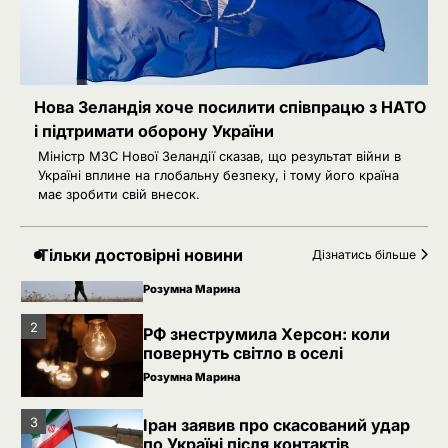
по Україні після контактів
Ivanov Ponomarenko
4
Зеленський звільнив ще сімох
керівників дипломатичних місій
Нова Зеландія хоче посилити співпрацю з НАТО
Ivanov Ponomarenko
і підтримати оборону України
Міністр МЗС Нової Зеландії сказав, що результат війни в
Затримання українця на кордоні
5
Україні вплине на глобальну безпеку, і тому його країна
Польщі: МЗС України вимагає
має зробити свій внесок.
консульського доступу
Ivanov Ponomarenko
РФ готує удари по НАТО
1
Тільки достовірні новини
Дізнатись більше
українськими дронами
Розумна Марина
2
РФ знеструмила Херсон: коли
повернуть світло в оселі
Розумна Марина
3
Іран заявив про скасований удар
по Україні після контактів