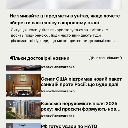
РФ готує удари по НАТО
4
українськими дронами
Не змивайте ці предмети в унітаз, якщо хочете
Розумна Марина
зберегти сантехніку в хорошому стані
5
РФ знеструмила Херсон: коли
Ситуація, коли унітаз використовується як смітник, є
повернуть світло в оселі
досить поширеною. Люди часто викидають туди
різноманітні відходи, що може призвести до засмічення…
Розумна Марина
Невідомі безпілотники помітили
1
Тільки достовірні новини
Дізнатись більше
над військовою базою Німеччини,
де ремонтують Patriot
Ivanov Ponomarenko
2
Сенат США підтримав новий пакет
санкцій проти Росії: що буде далі
Ivanov Ponomarenko
Київська нерухомість після 2025
3
року: які проєкти формують новий
вигляд столиці
Ivanov Ponomarenko
РФ готує удари по НАТО
4