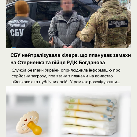
СБУ нейтралізувала кілера, що планував замахи
на Стерненка та бійця РДК Богданова
Служба безпеки України оприлюднила інформацію про
серйозну загрозу, пов’язану з планами на вбивство
військових та публічних осіб. У рамках розслідування…
2
Сенат США підтримав новий пакет
санкцій проти Росії: що буде далі
Ivanov Ponomarenko
Київська нерухомість після 2025
3
року: які проєкти формують новий
вигляд столиці
Ivanov Ponomarenko