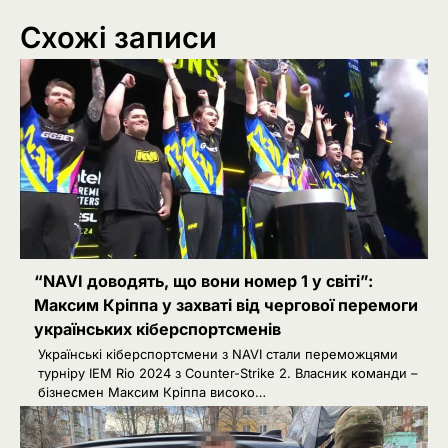
Схожі записи
“NAVI доводять, що вони номер 1 у світі”:
Максим Кріппа у захваті від чергової перемоги
українських кіберспортсменів
Українські кіберспортсмени з NAVI стали переможцями
турніру IEM Rio 2024 з Counter-Strike 2. Власник команди –
бізнесмен Максим Кріппа високо…