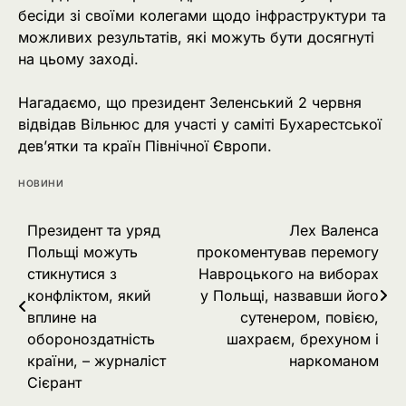
бесіди зі своїми колегами щодо інфраструктури та
можливих результатів, які можуть бути досягнуті
на цьому заході.
Нагадаємо, що президент Зеленський 2 червня
відвідав Вільнюс для участі у саміті Бухарестської
дев’ятки та країн Північної Європи.
НОВИНИ
Навігація
Президент та уряд
Лех Валенса
Польщі можуть
прокоментував перемогу
записів
стикнутися з
Навроцького на виборах
конфліктом, який
у Польщі, назвавши його
вплине на
сутенером, повією,
обороноздатність
шахраєм, брехуном і
країни, – журналіст
наркоманом
Сієрант