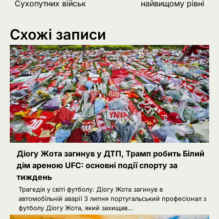
Сухопутних військ
найвищому рівні
Схожі записи
Діогу Жота загинув у ДТП, Трамп робить Білий
дім ареною UFC: основні події спорту за
тиждень
Трагедія у світі футболу: Діогу Жота загинув в
автомобільній аварії 3 липня португальський професіонал з
футболу Діогу Жота, який захищав…