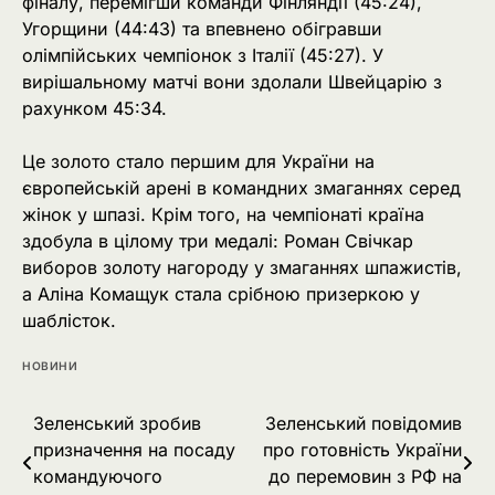
фіналу, перемігши команди Фінляндії (45:24),
Угорщини (44:43) та впевнено обігравши
олімпійських чемпіонок з Італії (45:27). У
вирішальному матчі вони здолали Швейцарію з
рахунком 45:34.
Це золото стало першим для України на
європейській арені в командних змаганнях серед
жінок у шпазі. Крім того, на чемпіонаті країна
здобула в цілому три медалі: Роман Свічкар
виборов золоту нагороду у змаганнях шпажистів,
а Аліна Комащук стала срібною призеркою у
шаблісток.
НОВИНИ
Навігація
Зеленський зробив
Зеленський повідомив
призначення на посаду
про готовність України
записів
командуючого
до перемовин з РФ на