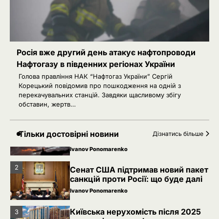
Київська нерухомість після 2025
3
року: які проєкти формують новий
вигляд столиці
Ivanov Ponomarenko
РФ готує удари по НАТО
4
українськими дронами
Росія вже другий день атакує нафтопроводи
Нафтогазу в південних регіонах України
Розумна Марина
Голова правління НАК “Нафтогаз України” Сергій
5
РФ знеструмила Херсон: коли
Корецький повідомив про пошкодження на одній з
повернуть світло в оселі
перекачувальних станцій. Завдяки щасливому збігу
обставин, жертв…
Розумна Марина
Невідомі безпілотники помітили
1
Тільки достовірні новини
Дізнатись більше
над військовою базою Німеччини,
де ремонтують Patriot
Ivanov Ponomarenko
2
Сенат США підтримав новий пакет
санкцій проти Росії: що буде далі
Ivanov Ponomarenko
Київська нерухомість після 2025
3