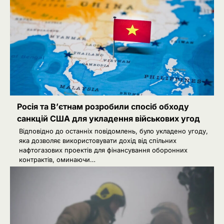
Росія та В’єтнам розробили спосіб обходу
санкцій США для укладення військових угод
Відповідно до останніх повідомлень, було укладено угоду,
яка дозволяє використовувати дохід від спільних
нафтогазових проектів для фінансування оборонних
контрактів, оминаючи…
2
Сенат США підтримав новий пакет
санкцій проти Росії: що буде далі
Ivanov Ponomarenko