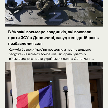
В Україні восьмеро зрадників, які воювали
проти ЗСУ в Донеччині, засуджені до 15 років
позбавлення волі
Служба безпеки України повідомила про нещодавнє
засудження вісьмох бойовиків, які брали участь у
військових діях проти українських сил на Донеччині.…
РФ готує удари по НАТО
2
українськими дронами
Розумна Марина
3
РФ знеструмила Херсон: коли
повернуть світло в оселі
Розумна Марина
4
Іран заявив про скасований удар