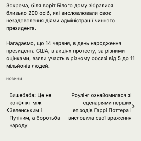
Зокрема, біля воріт Білого дому зібралися
близько 200 осіб, які висловлювали своє
незадоволення діями адміністрації чинного
президента.
Нагадаємо, що 14 червня, в день народження
президента США, в акціях протесту, за різними
оцінками, взяли участь в різному обсязі від 5 до 11
мільйонів людей.
НОВИНИ
Навігація
Вишебаба: Це не
Роулінг ознайомилася зі
конфлікт між
сценаріями перших
записів
Зеленським і
епізодів Гаррі Поттера і
Путіним, а боротьба
висловила свої враження
народу