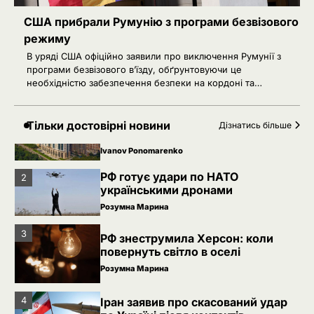
по Україні після контактів
США прибрали Румунію з програми безвізового
Ivanov Ponomarenko
режиму
В уряді США офіційно заявили про виключення Румунії з
5
Зеленський звільнив ще сімох
програми безвізового в’їзду, обґрунтовуючи це
керівників дипломатичних місій
необхідністю забезпечення безпеки на кордоні та…
Ivanov Ponomarenko
Київська нерухомість після 2025
1
Тільки достовірні новини
Дізнатись більше
року: які проєкти формують новий
вигляд столиці
Ivanov Ponomarenko
РФ готує удари по НАТО
2
українськими дронами
Розумна Марина
3
РФ знеструмила Херсон: коли
повернуть світло в оселі
Розумна Марина
4
Іран заявив про скасований удар