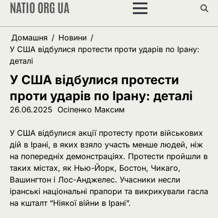
NATIO ORG UA
Перейти
до
вмісту
Домашня
Новини
У США відбулися протести проти ударів по Ірану:
деталі
У США відбулися протести
проти ударів по Ірану: деталі
26.06.2025
Осіпенко Максим
У США відбулися акції протесту проти військових
дій в Ірані, в яких взяло участь менше людей, ніж
на попередніх демонстраціях. Протести пройшли в
таких містах, як Нью-Йорк, Бостон, Чикаго,
Вашингтон і Лос-Анджелес. Учасники несли
іранські національні прапори та викрикували гасла
на кшталт “Ніякої війни в Ірані”.