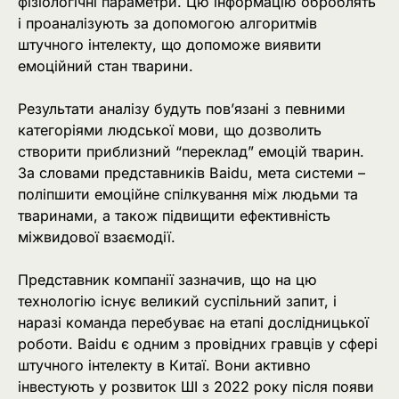
фізіологічні параметри. Цю інформацію оброблять
і проаналізують за допомогою алгоритмів
штучного інтелекту, що допоможе виявити
емоційний стан тварини.
Результати аналізу будуть пов’язані з певними
категоріями людської мови, що дозволить
створити приблизний “переклад” емоцій тварин.
За словами представників Baidu, мета системи –
поліпшити емоційне спілкування між людьми та
тваринами, а також підвищити ефективність
міжвидової взаємодії.
Представник компанії зазначив, що на цю
технологію існує великий суспільний запит, і
наразі команда перебуває на етапі дослідницької
роботи. Baidu є одним з провідних гравців у сфері
штучного інтелекту в Китаї. Вони активно
інвестують у розвиток ШІ з 2022 року після появи