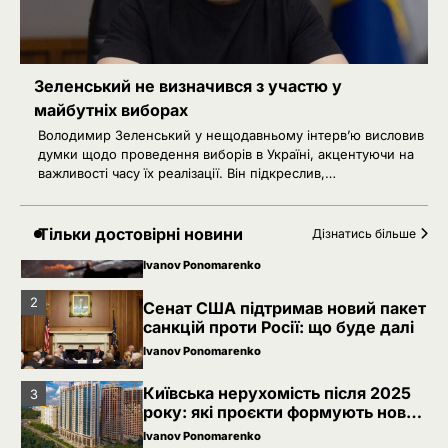
вигляд столиці
Ivanov Ponomarenko
РФ готує удари по НАТО
4
українськими дронами
Зеленський не визначився з участю у
Розумна Марина
майбутніх виборах
5
РФ знеструмила Херсон: коли
Володимир Зеленський у нещодавньому інтерв’ю висловив
повернуть світло в оселі
думки щодо проведення виборів в Україні, акцентуючи на
важливості часу їх реалізації. Він підкреслив,…
Розумна Марина
Невідомі безпілотники помітили
1
Тільки достовірні новини
Дізнатись більше
над військовою базою Німеччини,
де ремонтують Patriot
Ivanov Ponomarenko
2
Сенат США підтримав новий пакет
санкцій проти Росії: що буде далі
Ivanov Ponomarenko
Київська нерухомість після 2025
3
року: які проєкти формують новий
вигляд столиці
Ivanov Ponomarenko