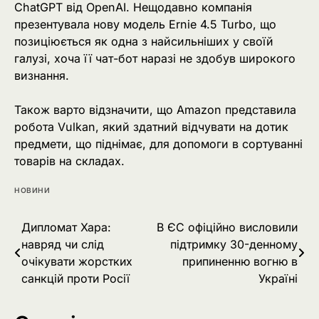
ChatGPT від OpenAI. Нещодавно компанія
презентувала нову модель Ernie 4.5 Turbo, що
позиціюється як одна з найсильніших у своїй
галузі, хоча її чат-бот наразі не здобув широкого
визнання.
Також варто відзначити, що Amazon представила
робота Vulkan, який здатний відчувати на дотик
предмети, що піднімає, для допомоги в сортуванні
товарів на складах.
НОВИНИ
Навігація
Дипломат Хара:
В ЄС офіційно висловили
навряд чи слід
підтримку 30-денному
записів
очікувати жорстких
припиненню вогню в
санкцій проти Росії
Україні