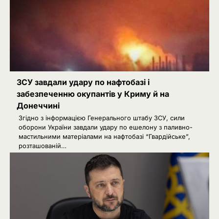
ЗСУ завдали удару по нафтобазі і
забезпеченню окупантів у Криму й на
Донеччині
Згідно з інформацією Генерального штабу ЗСУ, сили
оборони України завдали удару по ешелону з паливно-
мастильними матеріалами на нафтобазі “Гвардійське”,
розташованій…
2
Сенат США підтримав новий пакет
санкцій проти Росії: що буде далі
Ivanov Ponomarenko
Київська нерухомість після 2025
3
року: які проєкти формують новий