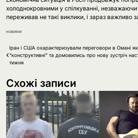
холоднокровними у спілкуванні, незважаючи н
переживав не такі виклики, і зараз важливо
НОВИНИ
Навігація
Іран і США охарактеризували переговори в Омані як
“конструктивні” та домовились про нову зустріч нас
записів
тижня
Схожі записи