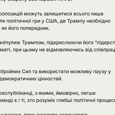
 пропозицій можуть залишитися всього лише
я політичної гри у США, де Трампу необхідно
 як його попередник.
 маніпулює Трампом, підкреслюючи його “лідерс
маті, при цьому не відмовляючись від співпраці
Збройних Сил та використати можливу паузу у
 демократичних цінностей.
республіканці, з якими, ймовірно, легше
нді є і ті, хто розуміє глибші політичні процес
ршуватися, тому важливо залишатися