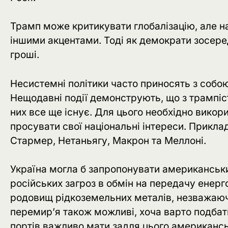
Трамп може критикувати глобалізацію, але на
іншими акцентами. Тоді як демократи зосере
гроші.
Несистемні політики часто приносять з собою 
Нещодавні події демонструють, що з трампіс
них все ще існує. Для цього необхідно викор
просувати свої національні інтереси. Приклад
Стармер, Нетаньягу, Макрон та Меллоні.
Україна могла б запропонувати американськ
російських загроз в обмін на передачу енерг
родовищ рідкоземельних металів, незважаюч
перемир’я також можливі, хоча варто подбати
портів важливо мати задля цього американсь