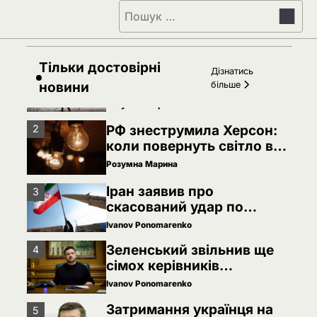
Пошук:
Затримання українця на
5
кордоні Польщі: МЗС
України вимагає
Ivanov Ponomarenko
консульського доступу
Тільки достовірні
РФ готує удари по НАТО
Дізнатись
1
українськими дронами
новини
більше
Розумна Марина
РФ знеструмила Херсон:
2
коли повернуть світло в
оселі
Розумна Марина
Іран заявив про
3
скасований удар по
Україні після контактів
Ivanov Ponomarenko
Зеленський звільнив ще
4
сімох керівників
дипломатичних місій
Ivanov Ponomarenko
Затримання українця на
5