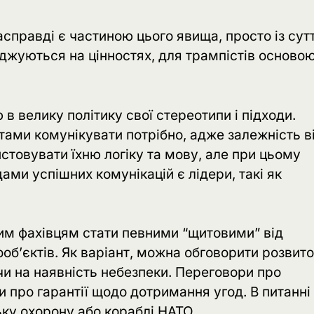
справді є частиною цього явища, просто із сут
джуються на цінностях, для трампістів основою
в велику політику свої стереотипи і підходи.
тами комунікувати потрібно, адже залежність в
истовувати їхню логіку та мову, але при цьому
ами успішних комунікацій є лідери, такі як
им фахівцям стати певними “щитовими” від
ооб’єктів. Як варіант, можна обговорити розвит
и на наявність небезпеки. Переговори про
 про гарантії щодо дотримання угод. В питанні
ку охорону або кораблі НАТО.