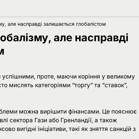
му, але насправді залишається глобалістом
обалізму, але насправді
м
 успішними, проте, маючи коріння у великому
сто мислять категоріями “торгу” та “ставок”,
облеми можна вирішити фінансами. Це пояснює
івлі сектора Гази або Гренландії, а також
во вигідні ініціативи, такі як зняття санкцій з