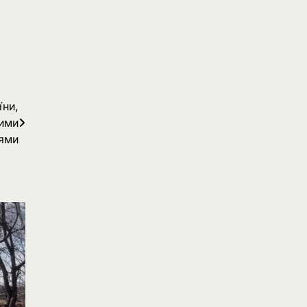
їни,
ними
ями