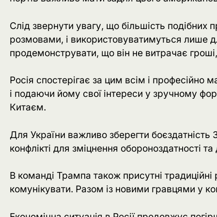
Слід звернути увагу, що більшість подібних
розмовами, і використовуватимуться лише дл
продемонструвати, що він не витрачає гроші,
Росія спостерігає за цим всім і професійно
і подаючи йому свої інтереси у зручному фор
Китаєм.
Для України важливо зберегти боєздатність 
конфлікті для зміцнення обороноздатності та
В команді Трампа також присутні традиційні 
комунікувати. Разом із новими гравцями у кома
Економічна ситуація в Росії продовжує погі