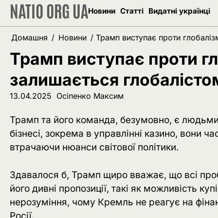
NATIO ORG UA
Перейти
Новини
Статті
Видатні українці
до
вмісту
Домашня
Новини
Трамп виступає проти глобаліз
Трамп виступає проти гл
залишається глобалісто
13.04.2025
Осіпенко Максим
Трамп та його команда, безумовно, є людьми
бізнесі, зокрема в управлінні казино, вони ча
втрачаючи нюанси світової політики.
Здавалося б, Трамп щиро вважає, що всі пр
його дивні пропозиції, такі як можливість куп
нерозуміння, чому Кремль не реагує на фінансо
Росії.