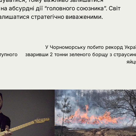
а абсурдні дії “головного союзника”. Світ
 залишатися стратегічно виваженими.
У Чорноморську побито рекорд Укра
тупного
зваривши 2 тонни зеленого борщу з страуси
яйц