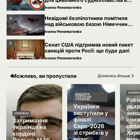
Чорному морі
Ivanov Ponomarenko
Невідомі безпілотники помітили
4
над військовою базою Німеччини,
де ремонтують Patriot
Ivanov Ponomarenko
5
Сенат США підтримав новий пакет
санкцій проти Росії: що буде далі
Ivanov Ponomarenko
Благодійність в Україні під час
1
Можливо, ви пропустили
Дізнатись більше
війни: як змінилася культура
допомоги
Ivanov Ponomarenko
НОВИН
ВИДАТНІ
2
ПЕРСОНИ
Росі
Євросоюз збільшив фінансування
УКРАЇНИ
Фонду підтримки енергетики
Українки
удар
України
виступили у
зни
Ivanov Ponomarenko
НОВИНИ
фіналі
книж
Затримання
Євро-2026
скла
Україна уточнила правила безпеки
українця на
3
зі стрибків у
Харк
для цивільного судноплавства в
кордоні
Чорному морі
воду:
міль
Ivanov Ponomarenko