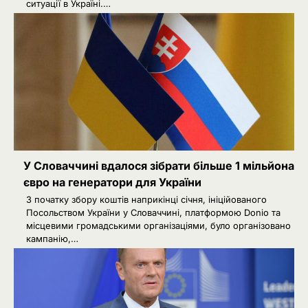
ситуації в Україні.…
У Словаччині вдалося зібрати більше 1 мільйона
євро на генератори для України
З початку збору коштів наприкінці січня, ініційованого
Посольством України у Словаччині, платформою Donio та
місцевими громадськими організаціями, було організовано
кампанію,…
2
Євросоюз збільшив фінансування
Фонду підтримки енергетики
України
Ivanov Ponomarenko