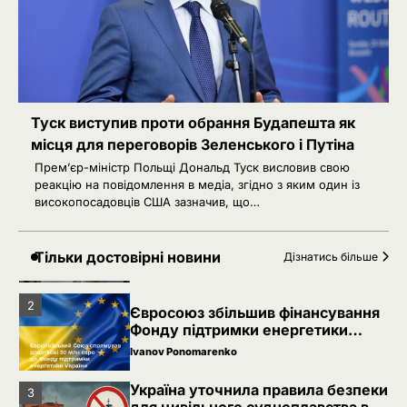
Україна уточнила правила безпеки
3
для цивільного судноплавства в
Чорному морі
Ivanov Ponomarenko
Невідомі безпілотники помітили
4
над військовою базою Німеччини,
де ремонтують Patriot
Ivanov Ponomarenko
Туск виступив проти обрання Будапешта як
місця для переговорів Зеленського і Путіна
5
Сенат США підтримав новий пакет
Прем’єр-міністр Польщі Дональд Туск висловив свою
санкцій проти Росії: що буде далі
реакцію на повідомлення в медіа, згідно з яким один із
Ivanov Ponomarenko
високопосадовців США зазначив, що…
Благодійність в Україні під час
1
війни: як змінилася культура
Тільки достовірні новини
Дізнатись більше
допомоги
Ivanov Ponomarenko
2
Євросоюз збільшив фінансування
Фонду підтримки енергетики
України
Ivanov Ponomarenko
Україна уточнила правила безпеки
3
для цивільного судноплавства в