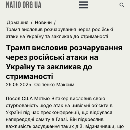
NATIO ORG UA
Перейти
до
вмісту
Домашня
Новини
Трамп висловив розчарування через російські
атаки на Україну та закликав до стриманості
Трамп висловив розчарування
через російські атаки на
Україну та закликав до
стриманості
26.06.2025
Осіпенко Максим
Посол США Метью Вітакер висловив свою
стурбованість щодо атак на цивільні об’єкти в
Україні під час пресконференції, що відбулася
напередодні саміту в Гаазі. Він підкреслив
важливість засудження таких дій, відзначивши, що