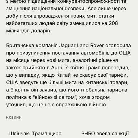
з метою підвищення конкурентоспроможності та
зміцнення національної безпеки. Але лише через
добу після впровадження нових мит, статки
найбагатших людей світу зменшилися на 208
мільярдів доларів.
Британська компанія Jaguar Land Rover оголосила
про призупинення постачання автомобілів до США
на місяць через нові мита, аналогічні рішення
також прийнято в Audi. 7 квітня Трамп попередив,
що у випадку, якщо Китай не скасує свої тарифи,
США введуть ще більші мита на китайські товари,
а 9 квітня він заявив, що його глобальна тарифна
політика є “війною зі світом”, хоча згодом
уточнив, що це не є справжньою війною.
НОВИНИ
Навігація
Шлінчак: Трамп щиро
РНБО ввела санкції