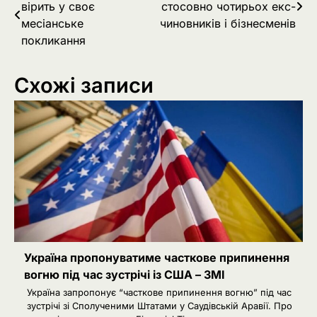
вірить у своє
стосовно чотирьох екс-
записів
месіанське
чиновників і бізнесменів
покликання
Схожі записи
Україна пропонуватиме часткове припинення
вогню під час зустрічі із США – ЗМІ
Україна запропонує “часткове припинення вогню” під час
зустрічі зі Сполученими Штатами у Саудівській Аравії. Про