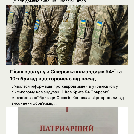
це повідомляє видання Financial Times.…
Після відступу з Сіверська командирів 54-ї та
10-ї бригад відсторонено від посад
З’явилася інформація про кадрові зміни в українському
військовому командуванні. Комбрига 54-ї окремої
механізованої бригади Олексія Коновала відсторонили від
виконання обов’язків,…
2
Сенат США підтримав новий пакет
санкцій проти Росії: що буде далі
Ivanov Ponomarenko