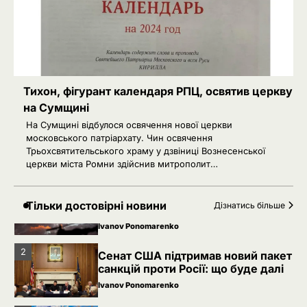
Київська нерухомість після 2025
3
року: які проєкти формують новий
вигляд столиці
Ivanov Ponomarenko
РФ готує удари по НАТО
4
українськими дронами
Тихон, фігурант календаря РПЦ, освятив церкву
на Сумщині
Розумна Марина
На Сумщині відбулося освячення нової церкви
5
РФ знеструмила Херсон: коли
московського патріархату. Чин освячення
повернуть світло в оселі
Трьохсвятительського храму у дзвіниці Вознесенської
церкви міста Ромни здійснив митрополит…
Розумна Марина
Невідомі безпілотники помітили
1
Тільки достовірні новини
Дізнатись більше
над військовою базою Німеччини,
де ремонтують Patriot
Ivanov Ponomarenko
2
Сенат США підтримав новий пакет
санкцій проти Росії: що буде далі
Ivanov Ponomarenko