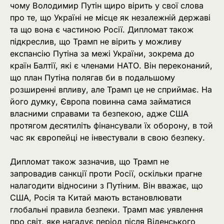
чому Володимир Путін щиро вірить у свої слова
про те, що Україні не місце як незалежній державі
та що вона є частиною Росії. Дипломат також
підкреслив, що Трамп не вірить у можливу
експансію Путіна за межі України, зокрема до
країн Балтії, які є членами НАТО. Він переконаний,
що план Путіна полягав би в подальшому
розширенні впливу, але Трамп це не сприймає. На
його думку, Європа повинна сама займатися
власними справами та безпекою, адже США
протягом десятиліть фінансували їх оборону, в той
час як європейці не інвестували в свою безпеку.
Дипломат також зазначив, що Трамп не
запровадив санкції проти Росії, оскільки прагне
налагодити відносини з Путіним. Він вважає, що
США, Росія та Китай мають встановлювати
глобальні правила безпеки. Трамп має уявлення
про світ, яке нагадує період після Віденського