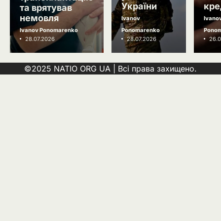
України
кре
та врятував
5
Зеленський заявив про можливу
немовля
Ivanov
Ivano
допомогу ОАЕ в Чорному морі
Ivanov Ponomarenko
Ponomarenko
Pono
Ivanov Ponomarenko
28.07.2026
28.07.2026
26.0
©2025 NATIO ORG UA | Всі права захищено.