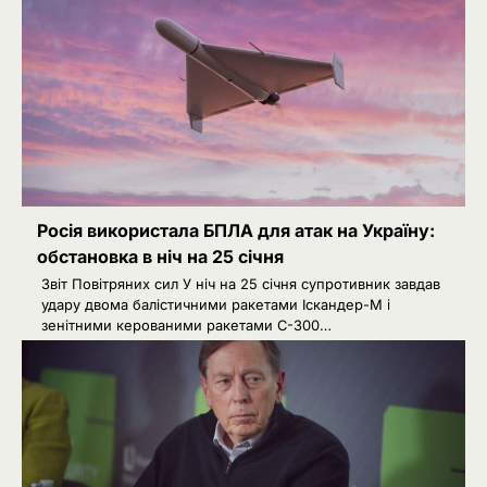
Росія використала БПЛА для атак на Україну:
обстановка в ніч на 25 січня
Звіт Повітряних сил У ніч на 25 січня супротивник завдав
удару двома балістичними ракетами Іскандер-М і
2
Зеленський звільнив ще сімох
зенітними керованими ракетами С-300…
керівників дипломатичних місій
Ivanov Ponomarenko
Затримання українця на кордоні
3
Польщі: МЗС України вимагає
консульського доступу
Ivanov Ponomarenko