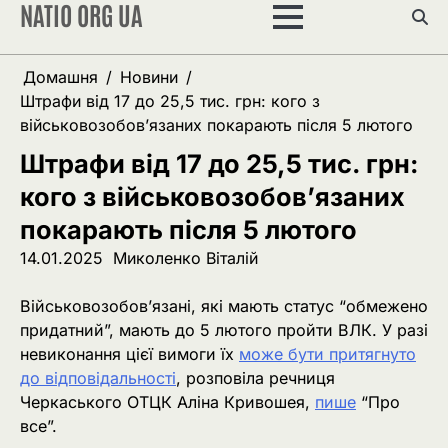
NATIO ORG UA
Перейти
до
вмісту
Домашня
Новини
Штрафи від 17 до 25,5 тис. грн: кого з
військовозобов’язаних покарають після 5 лютого
Штрафи від 17 до 25,5 тис. грн:
кого з військовозобов’язаних
покарають після 5 лютого
14.01.2025
Миколенко Віталій
Військовозобов’язані, які мають статус “обмежено
придатний”, мають до 5 лютого пройти ВЛК. У разі
невиконання цієї вимоги їх
може бути притягнуто
до відповідальності
, розповіла речниця
Черкаського ОТЦК Аліна Кривошея,
пише
“Про
все”.