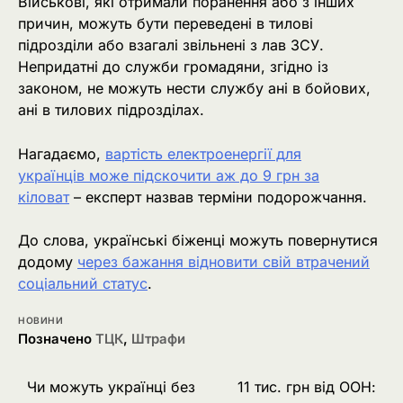
Військові, які отримали поранення або з інших
причин, можуть бути переведені в тилові
підрозділи або взагалі звільнені з лав ЗСУ.
Непридатні до служби громадяни, згідно із
законом, не можуть нести службу ані в бойових,
ані в тилових підрозділах.
Нагадаємо,
вартість електроенергії для
українців може підскочити аж до 9 грн за
кіловат
– експерт назвав терміни подорожчання.
До слова, українські біженці можуть повернутися
додому
через бажання відновити свій втрачений
соціальний статус
.
НОВИНИ
Позначено
ТЦК
,
Штрафи
Навігація
Чи можуть українці без
11 тис. грн від ООН: