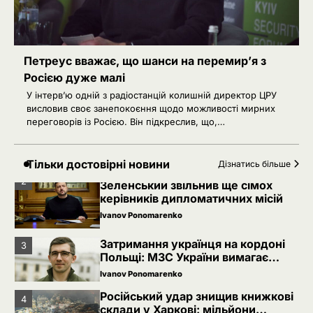
Російський удар знищив книжкові
4
склади у Харкові: мільйони
видань охопив вогонь
Ivanov Ponomarenko
5
Зеленський заявив про можливу
Петреус вважає, що шанси на перемир’я з
допомогу ОАЕ в Чорному морі
Росією дуже малі
Ivanov Ponomarenko
У інтерв’ю одній з радіостанцій колишній директор ЦРУ
висловив своє занепокоєння щодо можливості мирних
1
Іран заявив про скасований удар
переговорів із Росією. Він підкреслив, що,…
по Україні після контактів
Ivanov Ponomarenko
Тільки достовірні новини
Дізнатись більше
2
Зеленський звільнив ще сімох
керівників дипломатичних місій
Ivanov Ponomarenko
Затримання українця на кордоні
3
Польщі: МЗС України вимагає
консульського доступу
Ivanov Ponomarenko
Російський удар знищив книжкові
4
склади у Харкові: мільйони