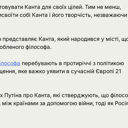
товувати Канта для своїх цілей. Тим не менш,
воїти собі Канта і його творчість, незважаючи
 представляє Канта, який народився у місті, щ
любленого філософа.
філософа
перебувають в протиріччі з політикою
ищення, яке важко уявити в сучасній Європі 21
х Путіна про Канта, які стверджують, що філос
між країнами за допомогою війни, тоді як Росі