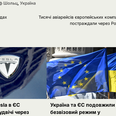
ф Шольц
,
Україна
адах
Тисячі авіарейсів європейських комп
постраждали через Р
sla в ЄС
Україна та ЄС подовжили
удвічі через
безвізовий режим у