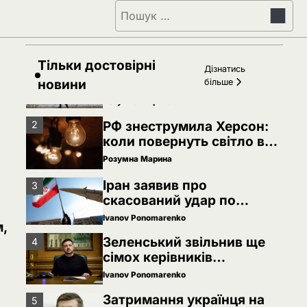
Пошук:
Затримання українця на
5
кордоні Польщі: МЗС
України вимагає
Ivanov Ponomarenko
консульського доступу
Тільки достовірні
РФ готує удари по НАТО
Дізнатись
1
українськими дронами
новини
більше
Розумна Марина
РФ знеструмила Херсон:
2
коли повернуть світло в
оселі
Розумна Марина
Іран заявив про
3
скасований удар по
Україні після контактів
Ivanov Ponomarenko
,
Зеленський звільнив ще
4
сімох керівників
дипломатичних місій
Ivanov Ponomarenko
Затримання українця на
5