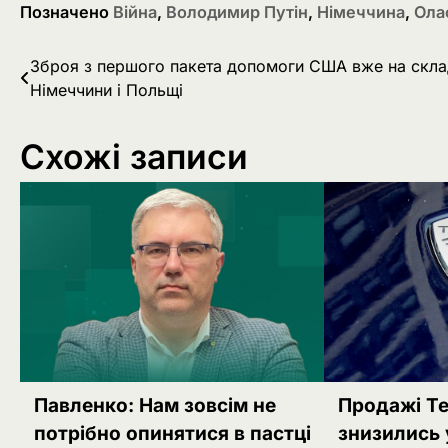
Позначено
Війна
,
Володимир Путін
,
Німеччина
,
Ола
Навігація
Зброя з першого пакета допомоги США вже на скл
Німеччини і Польщі
записів
Схожі записи
Павленко: Нам зовсім не
Продажі Te
потрібно опинятися в пастці
знизились 