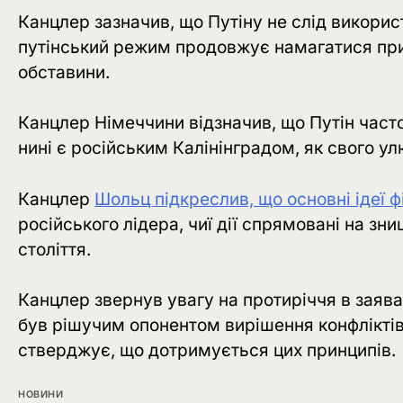
Канцлер зазначив, що Путіну не слід викорис
путінський режим продовжує намагатися прис
обставини.
Канцлер Німеччини відзначив, що Путін часто
нині є російським Калінінградом, як свого у
Канцлер
Шольц підкреслив, що основні ідеї 
російського лідера, чиї дії спрямовані на зн
століття.
Канцлер звернув увагу на протиріччя в заява
був рішучим опонентом вирішення конфліктів 
стверджує, що дотримується цих принципів.
НОВИНИ