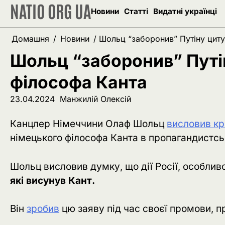
NATIO ORG UA
Перейти
Новини
Статті
Видатні українці
до
вмісту
Домашня
Новини
Шольц “заборонив” Путіну циту
Шольц “заборонив” Путі
філософа Канта
23.04.2024
Манжилій Олексій
Канцлер Німеччини Олаф Шольц
висловив кр
німецького філософа Канта в пропагандистсь
Шольц висловив думку, що дії Росії, особливо
які висунув Кант.
Він
зробив
цю заяву під час своєї промови, 