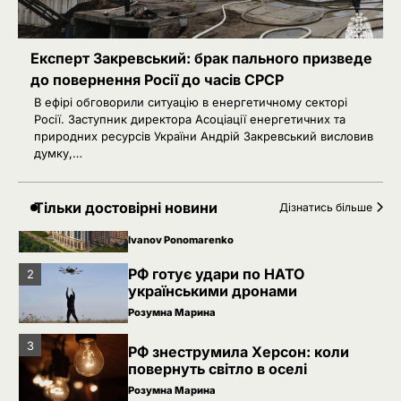
Розумна Марина
4
Іран заявив про скасований удар
Експерт Закревський: брак пального призведе
по Україні після контактів
до повернення Росії до часів СРСР
Ivanov Ponomarenko
В ефірі обговорили ситуацію в енергетичному секторі
Росії. Заступник директора Асоціації енергетичних та
5
Зеленський звільнив ще сімох
природних ресурсів України Андрій Закревський висловив
керівників дипломатичних місій
думку,…
Ivanov Ponomarenko
Київська нерухомість після 2025
1
Тільки достовірні новини
Дізнатись більше
року: які проєкти формують новий
вигляд столиці
Ivanov Ponomarenko
РФ готує удари по НАТО
2
українськими дронами
Розумна Марина
3
РФ знеструмила Херсон: коли
повернуть світло в оселі
Розумна Марина