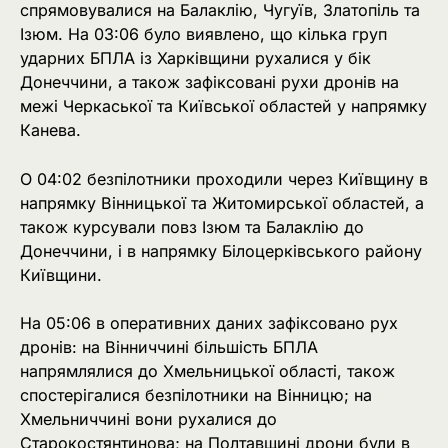
спрямовувалися на Балаклію, Чугуїв, Златопіль та
Ізюм. На 03:06 було виявлено, що кілька груп
ударних БПЛА із Харківщини рухалися у бік
Донеччини, а також зафіксовані рухи дронів на
межі Черкаської та Київської областей у напрямку
Канева.
О 04:02 безпілотники проходили через Київщину в
напрямку Вінницької та Житомирської областей, а
також курсували повз Ізюм та Балаклію до
Донеччини, і в напрямку Білоцерківського району
Київщини.
На 05:06 в оперативних даних зафіксовано рух
дронів: на Вінниччині більшість БПЛА
напрямлялися до Хмельницької області, також
спостерігалися безпілотники на Вінницю; на
Хмельниччині вони рухалися до
Старокостянтинова; на Полтавщині дрони були в