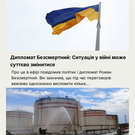
Дипломат Безсмертний: Ситуація у війні може
суттєво змінитися
Про це в ефірі повідомив політик і дипломат Роман
Безсмертний. Він зазначив, що під час переговорів
важливо однозначно висловити кілька…
РФ готує удари по НАТО
2
українськими дронами
Розумна Марина
3
РФ знеструмила Херсон: коли
повернуть світло в оселі