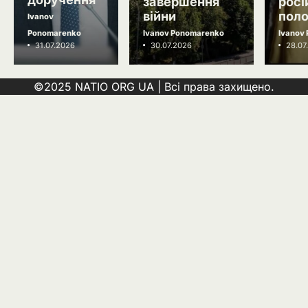
завершення
рос
війни
поло
4
Іран заявив про скасований удар
Ivanov
по Україні після контактів
Ponomarenko
Ivanov Ponomarenko
Ivanov
31.07.2026
30.07.2026
28.07
Ivanov Ponomarenko
5
Зеленський звільнив ще сімох
©2025 NATIO ORG UA | Всі права захищено.
керівників дипломатичних місій
Ivanov Ponomarenko