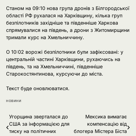
Станом на 09:10 нова група дронів з Білгородської
області РФ рухалася на Харківщину, кілька груп
безпілотників західніше та південніше Харкова
спрямувалися на південь, а дрони з Житомирщини
тримали курс на Хмельниччину.
О 10:02 ворожі безпілотники були зафіксовані: у
центральній частині Харківщини, рухаючись на
південь, та на Хмельниччині, південніше
Старокостянтинова, курсуючи до міста.
Текст буде оновлюватися.
НОВИНИ
Навігація
Угорщина зверталася до
Мексика вимагає
США за інформацією для
компенсацію від
записів
тиску на політичних
блогера Містера Біста