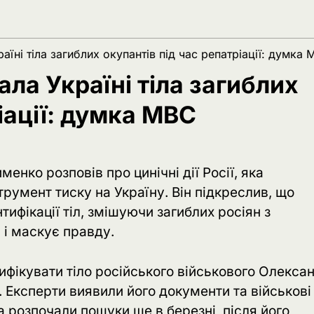
їні тіла загиблих окупантів під час репатріації: думка
ла Україні тіла загиблих
іації: думка МВС
енко розповів про цинічні дії Росії, яка
трумент тиску на Україну. Він підкреслив, що
фікації тіл, змішуючи загиблих росіян з
 і маскує правду.
ифікувати тіло російського військового Олекса
. Експерти виявили його документи та військові
а розпочали пошуки ще в березні, після його