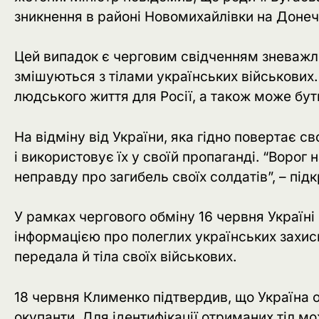
зникнення в районі Новомихайлівки на Донеч
Цей випадок є черговим свідченням зневажлив
змішуються з тілами українських військових.
людського життя для Росії, а також може бу
На відміну від України, яка гідно повертає св
і використовує їх у своїй пропаганді. “Воро
неправду про загибель своїх солдатів”, – підк
У рамках чергового обміну 16 червня Україні
інформацією про полеглих українських захисн
передала й тіла своїх військових.
18 червня Клименко підтвердив, що Україна о
окупанти. Для ідентифікації отриманих тіл мо