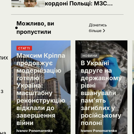
кордоні Польщі: МЗС
України вимагає
Ivanov Ponomarenko
консульського доступу
РФ готує удари по НАТО
1
Можливо, ви
Дізнатись
українськими дронами
пропустили
більше
Розумна Марина
РФ знеструмила Херсон:
2
СТАТТІ
коли повернуть світло в
Максим Кріппа
НОВИНИ
лих
оселі
Розумна Марина
продовжує
В Україні
модернізацію
вдруге на
Іран заявив про
3
готелю
державному
скасований удар по
Україні після контактів
Україна:
рівні
Ivanov Ponomarenko
 з
масштабну
вшанували
Зеленський звільнив ще
4
реконструкцію
пам’ять
сімох керівників
відклали до
загиблих у
дипломатичних місій
Ivanov Ponomarenko
завершення
російському
Затримання українця на
війни
полоні
5
кордоні Польщі: МЗС
Ivanov Ponomarenko
Ivanov Ponomarenko
їна