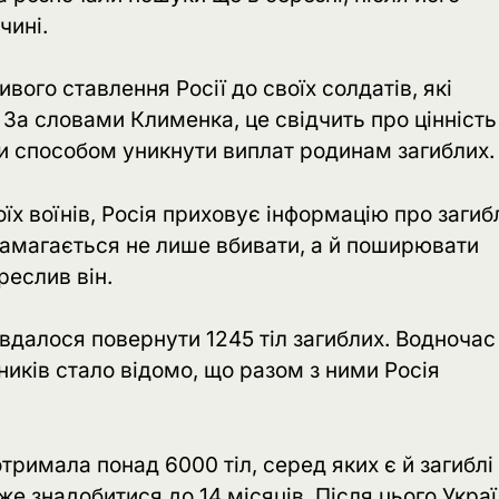
чині.
ого ставлення Росії до своїх солдатів, які
 За словами Клименка, це свідчить про цінність
ти способом уникнути виплат родинам загиблих.
оїх воїнів, Росія приховує інформацію про загиб
г намагається не лише вбивати, а й поширювати
реслив він.
 вдалося повернути 1245 тіл загиблих. Водночас
иків стало відомо, що разом з ними Росія
тримала понад 6000 тіл, серед яких є й загиблі
же знадобитися до 14 місяців. Після цього Укра