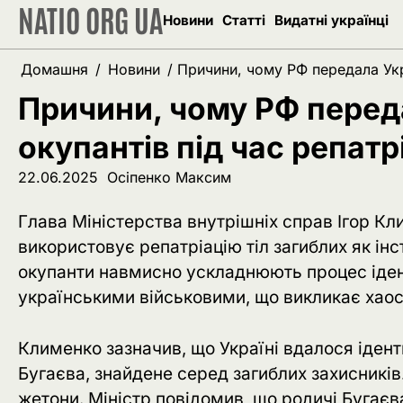
NATIO ORG UA
Перейти
Новини
Статті
Видатні українці
до
вмісту
Домашня
Новини
Причини, чому РФ передала Укра
Причини, чому РФ переда
окупантів під час репатр
22.06.2025
Осіпенко Максим
Глава Міністерства внутрішніх справ Ігор Клим
використовує репатріацію тіл загиблих як інс
окупанти навмисно ускладнюють процес іденти
українськими військовими, що викликає хаос
Клименко зазначив, що Україні вдалося ідент
Бугаєва, знайдене серед загиблих захисників
жетони. Міністр повідомив, що родичі Бугаєв