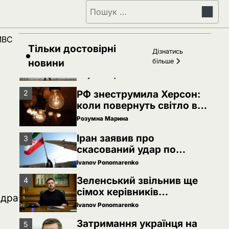
Пошук:
Затримання українця на
5
кордоні Польщі: МЗС
України вимагає
Ivanov Ponomarenko
 МВС
консульського доступу
Тільки достовірні
РФ готує удари по НАТО
Дізнатись
1
українськими дронами
новини
більше
Розумна Марина
РФ знеструмила Херсон:
2
коли повернуть світло в
оселі
Розумна Марина
Іран заявив про
3
скасований удар по
Україні після контактів
Ivanov Ponomarenko
Зеленський звільнив ще
4
сімох керівників
ндра
дипломатичних місій
Ivanov Ponomarenko
Затримання українця на
5