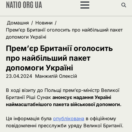
NATIO ORG UA
Перейти
до
вмісту
Домашня
Новини
Прем’єр Британії оголосить про найбільший пакет
допомоги Україні
Прем’єр Британії оголосить
про найбільший пакет
допомоги Україні
23.04.2024
Манжилій Олексій
В ході візиту до Польщі прем’єр-міністр Великої
Британії Ріші Сунак
анонсує надання Україні
наймасштабнішого пакета військової допомоги.
Ця інформація була
опублікована
в офіційному
повідомленні пресслужби уряду Великої Британії.