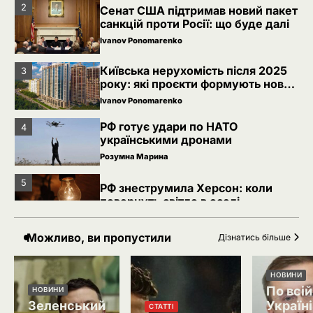
2
Сенат США підтримав новий пакет
санкцій проти Росії: що буде далі
Ivanov Ponomarenko
Київська нерухомість після 2025
3
року: які проєкти формують новий
вигляд столиці
Ivanov Ponomarenko
РФ готує удари по НАТО
4
українськими дронами
Розумна Марина
5
РФ знеструмила Херсон: коли
повернуть світло в оселі
Розумна Марина
Можливо, ви пропустили
Дізнатись більше
Невідомі безпілотники помітили
1
над військовою базою Німеччини,
де ремонтують Patriot
НОВИНИ
Ivanov Ponomarenko
По всій
НОВИНИ
Зеленський
Україні
2
Сенат США підтримав новий пакет
СТАТТІ