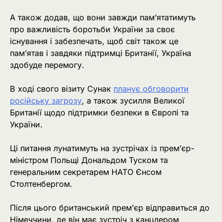
А також додав, що вони завжди пам’ятатимуть
про важливість боротьби України за своє
існування і забезпечать, щоб світ також це
пам’ятав і завдяки підтримці Британії, Україна
здобуде перемогу.
В ході свого візиту Сунак
планує обговорити
російську загрозу
, а також зусилля Великої
Британії щодо підтримки безпеки в Європі та
України.
Ці питання лунатимуть на зустрічах із прем’єр-
міністром Польщі Дональдом Туском та
генеральним секретарем НАТО Єнсом
Столтенбергом.
Після цього британський прем’єр відправиться до
Німеччини, де він має зустріч з канцлером