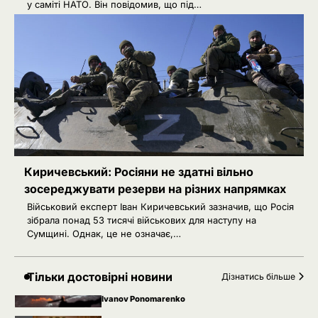
у саміті НАТО. Він повідомив, що під…
2
Сенат США підтримав новий пакет
санкцій проти Росії: що буде далі
Ivanov Ponomarenko
Київська нерухомість після 2025
3
року: які проєкти формують новий
вигляд столиці
Ivanov Ponomarenko
РФ готує удари по НАТО
4
українськими дронами
Киричевський: Росіяни не здатні вільно
Розумна Марина
зосереджувати резерви на різних напрямках
5
РФ знеструмила Херсон: коли
Військовий експерт Іван Киричевський зазначив, що Росія
повернуть світло в оселі
зібрала понад 53 тисячі військових для наступу на
Сумщині. Однак, це не означає,…
Розумна Марина
Невідомі безпілотники помітили
1
Тільки достовірні новини
Дізнатись більше
над військовою базою Німеччини,
де ремонтують Patriot
Ivanov Ponomarenko