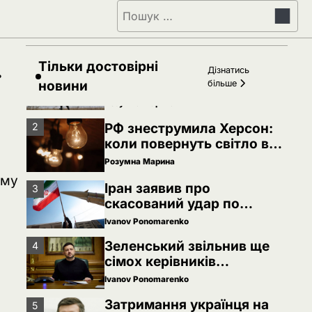
Пошук:
Затримання українця на
5
кордоні Польщі: МЗС
України вимагає
Ivanov Ponomarenko
консульського доступу
Тільки достовірні
РФ готує удари по НАТО
Дізнатись
1
українськими дронами
новини
більше
Розумна Марина
РФ знеструмила Херсон:
2
коли повернуть світло в
оселі
Розумна Марина
ому
Іран заявив про
3
скасований удар по
Україні після контактів
Ivanov Ponomarenko
Зеленський звільнив ще
4
сімох керівників
дипломатичних місій
Ivanov Ponomarenko
Затримання українця на
5