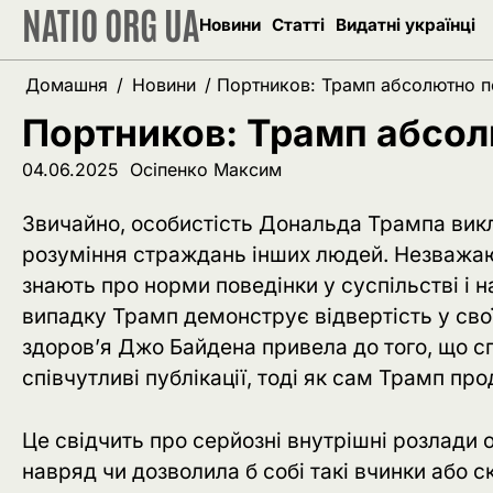
NATIO ORG UA
Перейти
Новини
Статті
Видатні українці
до
вмісту
Домашня
Новини
Портников: Трамп абсолютно п
Портников: Трамп абсол
04.06.2025
Осіпенко Максим
Звичайно, особистість Дональда Трампа викл
розуміння страждань інших людей. Незважаюч
знають про норми поведінки у суспільстві і
випадку Трамп демонструє відвертість у свої
здоров’я Джо Байдена привела до того, що с
співчутливі публікації, тоді як сам Трамп пр
Це свідчить про серйозні внутрішні розлади 
навряд чи дозволила б собі такі вчинки або с