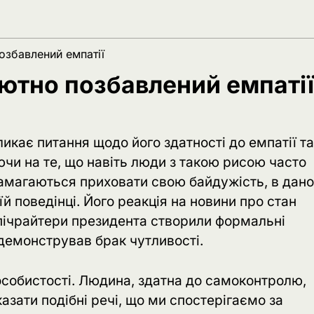
озбавлений емпатії
ютно позбавлений емпатії
икає питання щодо його здатності до емпатії та
и на те, що навіть люди з такою рисою часто
 намагаються приховати свою байдужість, в дан
й поведінці. Його реакція на новини про стан
пічрайтери президента створили формальні
одемонстрував брак чутливості.
особистості. Людина, здатна до самоконтролю,
казати подібні речі, що ми спостерігаємо за