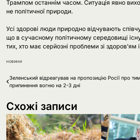
Трампом останнім часом. Ситуація явно виход
не політичної природи.
Усі здорові люди природно відчувають співчут
що в сучасному політичному середовищі існу
тих, хто має серйозні проблеми зі здоров’ям 
НОВИНИ
Навігація
Зеленський відреагував на пропозицію Росії про ти
припинення вогню на 2-3 дні
записів
Схожі записи