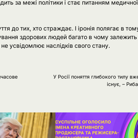
ить за межі політики і стає питанням медичної
тя до тих, хто страждає. І іронія полягає в том
вання здорових людей багато в чому залежить 
і не усвідомлює наслідків свого стану.
мчасове
У Росії поняття глибокого тилу вж
існує, – Риб