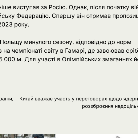
ше виступав за Росію. Однак, після початку ві
сійську Федерацію. Спершу він отримав пропози
2023 року.
Польщу минулого сезону, відповідно до норм
 на чемпіонаті світу в Гамарі, де завоював срі
 5 000 м. Для участі в Олімпійських змаганнях 
раїни,
Китай вважає участь у переговорах щодо ядер
роззброєння недоціль