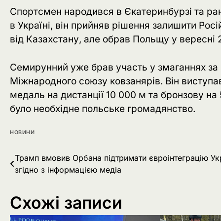
Спортсмен народився в Єкатеринбурзі та рані
в Україні, він прийняв рішення залишити Ро
від Казахстану, але обрав Польщу у вересні 
Семирунний уже брав участь у змаганнях за 
Міжнародного союзу ковзанярів. Він виступав
медаль на дистанції 10 000 м та бронзову на
було необхідне польське громадянство.
НОВИНИ
Навігація
Трамп вмовив Орбана підтримати євроінтеграцію Ук
згідно з інформацією медіа
записів
Схожі записи