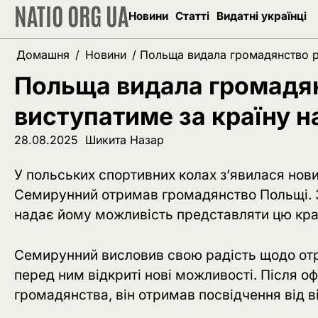
NATIO ORG UA
Перейти
Новини
Статті
Видатні українці
до
вмісту
Домашня
Новини
Польща видала громадянство ро
Польща видала громадян
виступатиме за країну н
28.08.2025
Шикита Назар
У польських спортивних колах з’явилася нов
Семирунний отримав громадянство Польщі. З
надає йому можливість представляти цю країн
Семирунний висловив свою радість щодо от
перед ним відкриті нові можливості. Після о
громадянства, він отримав посвідчення від в