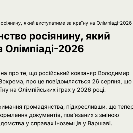
сіянину, який виступатиме за країну на Олімпіаді-2026
ство росіянину, який
а Олімпіаді-2026
ина про те, що російський ковзаняр Володимир
окрема, про це повідомляється 26 серпня, що
у на Олімпійських іграх у 2026 році.
римання громадянства, підкресливши, що тепе
формлення документів, пов’язаних з зміною
ідомства у справах іноземців у Варшаві.