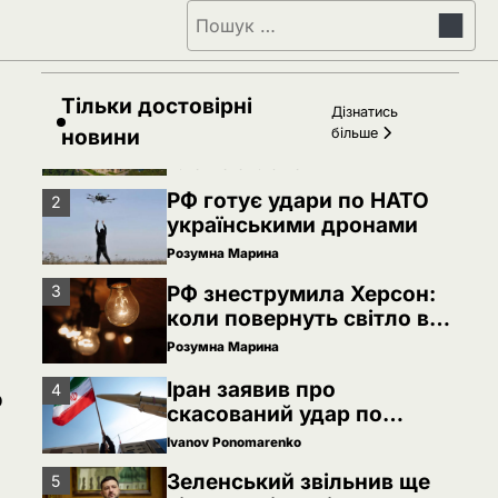
Пошук:
Зеленський звільнив ще
5
сімох керівників
дипломатичних місій
Ivanov Ponomarenko
Тільки достовірні
Київська нерухомість
Дізнатись
1
після 2025 року: які
новини
більше
проєкти формують новий
Ivanov Ponomarenko
вигляд столиці
РФ готує удари по НАТО
2
українськими дронами
Розумна Марина
РФ знеструмила Херсон:
3
коли повернуть світло в
оселі
Розумна Марина
Іран заявив про
4
р
скасований удар по
Україні після контактів
Ivanov Ponomarenko
Зеленський звільнив ще
5