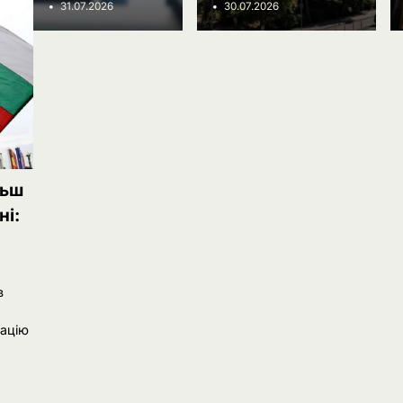
Ivanov Ponomarenko
31.07.2026
30.07.2026
льш
ні:
в
уацію