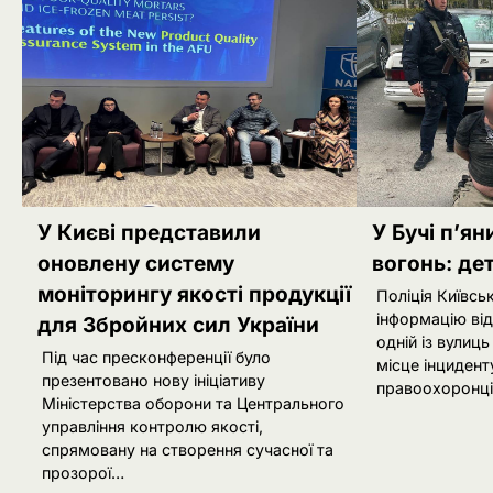
У Києві представили
У Бучі п’ян
оновлену систему
вогонь: дет
моніторингу якості продукції
Поліція Київсь
інформацію від
для Збройних сил України
одній із вулиц
Під час пресконференції було
місце інцидент
презентовано нову ініціативу
правоохоронці
Міністерства оборони та Центрального
управління контролю якості,
спрямовану на створення сучасної та
прозорої…