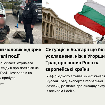
ий чоловік відкрив
Ситуація в Болгарії ще бі
алі події
ускладнена, ніж в Угорщи
Трад про вплив Росії на
кої області отримала
 свідків про постріли на
європейські країни
ь Бучі. Незабаром на
У ефірі одного з телевізійних каналі
у прибули
Руслан Трад, експерт з глобальної
,…
безпеки, розповів про складну сит
з впливом Росії в…