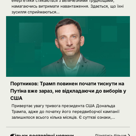
енергетики стикаються з величезними труднощами,
намагаючись витримати навантаження. Здається, що їхні
зусилля сприймаються…
2
Зеленський звільнив ще сімох
керівників дипломатичних місій
Ivanov Ponomarenko
Затримання українця на кордоні
3
Польщі: МЗС України вимагає
консульського доступу
Ivanov Ponomarenko
Російський удар знищив книжкові
4
склади у Харкові: мільйони
видань охопив вогонь
Ivanov Ponomarenko
Портников: Трамп повинен почати тиснути на
5
Зеленський заявив про можливу
Путіна вже зараз, не відкладаючи до виборів у
допомогу ОАЕ в Чорному морі
США
Ivanov Ponomarenko
Привертає увагу тривога президента США Дональда
Трампа, адже до початку його передвиборчої кампанії
1
Іран заявив про скасований удар
залишилося всього кілька місяців. Є суттєві ознаки,…
по Україні після контактів
Ivanov Ponomarenko
Тільки достовірні новини
Дізнатись більше