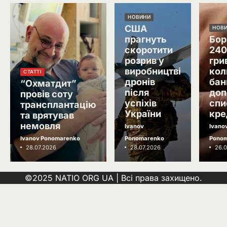
Зеленський звільнив ще сімох
керівників дипломатичних місій
НОВИНИ
Ivanov Ponomarenko
США
НОВ
прагнуть
Бор
Затримання українця на кордоні
3
скоротити
240
Польщі: МЗС України вимагає
розрив у
гри
консульського доступу
Ivanov Ponomarenko
виробництві
кол
СТАТТІ
дронів
бан
Російський удар знищив книжкові
“Охматдит”
4
після
доп
склади у Харкові: мільйони
провів соту
видань охопив вогонь
успіхів
спи
трансплантацію
Ivanov Ponomarenko
України
кре
та врятував
5
Зеленський заявив про можливу
немовля
Ivanov
Ivano
допомогу ОАЕ в Чорному морі
Ivanov Ponomarenko
Ponomarenko
Pono
Ivanov Ponomarenko
28.07.2026
28.07.2026
26.0
©2025 NATIO ORG UA | Всі права захищено.