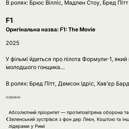
В ролях: Брюс Вілліс, Мадлен Стоу, Бред Пітт
F1
Оригінальна назва: F1: The Movie
2025
У фільмі йдеться про пілота Формули-1, який 
молодшого гонщика…
В ролях: Бред Пітт, Демсон Ідріс, Хав’єр Бар
НОВИНИ
Навігація
Абсолютний пріоритет — протиповітряна оборона та
Зеленський зустрівся з фон дер Ляєн, Коштою та і
записів
лідерами у Римі