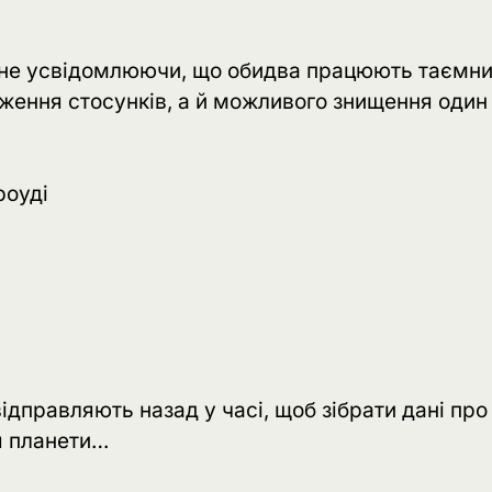
 не усвідомлюючи, що обидва працюють таємн
еження стосунків, а й можливого знищення один
роуді
ідправляють назад у часі, щоб зібрати дані про
я планети…