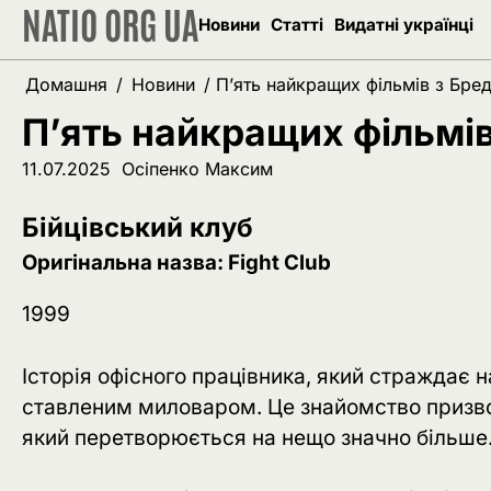
NATIO ORG UA
Перейти
Новини
Статті
Видатні українці
до
вмісту
Домашня
Новини
П’ять найкращих фільмів з Бре
П’ять найкращих фільмів
11.07.2025
Осіпенко Максим
Бійцівський клуб
Оригінальна назва: Fight Club
1999
Історія офісного працівника, який страждає 
ставленим миловаром. Це знайомство призвод
який перетворюється на нещо значно більш