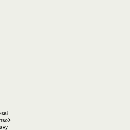
иєві
тво
кану