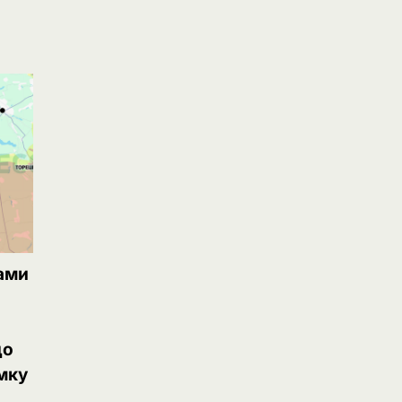
ами
до
мку