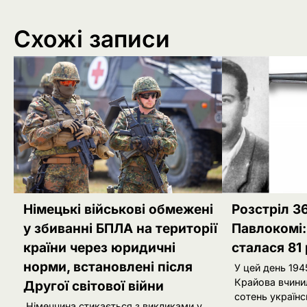
Схожі записи
Німецькі військові обмежені
Розстріл 36
у збиванні БПЛА на території
Павлокомі:
країни через юридичні
сталася 81 
норми, встановлені після
У цей день 194
Крайова вчини
Другої світової війни
сотень українс
Німеччина стикається з викликами у