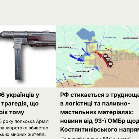
6 українців у
РФ стикається з труднощ
 трагедія, що
в логістиці та паливно-
рік тому
мастильних матеріалах:
новини від 93-ї ОМБр що
5 року польська Армія
ла жорстоке вбивство
Костянтинівського напря
ьких мирних жителів,
Головний сержант 93-ї окремої