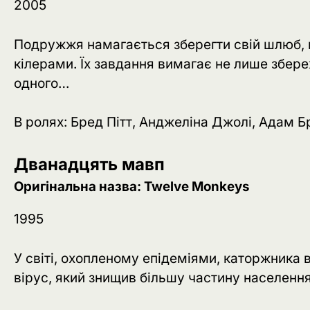
2005
Подружжя намагається зберегти свій шлюб,
кілерами. Їх завдання вимагає не лише збер
одного…
В ролях: Бред Пітт, Анджеліна Джолі, Адам Б
Дванадцять мавп
Оригінальна назва: Twelve Monkeys
1995
У світі, охопленому епідеміями, каторжника в
вірус, який знищив більшу частину населенн