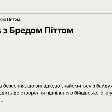
дом Піттом
 з Бредом Піттом
на безсоння, що випадково знайомиться з байду
ить до створення підпільного бійцівського клу
е…