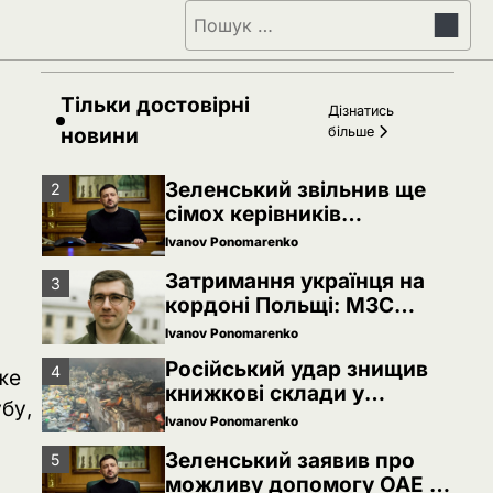
Зеленський заявив про
5
Пошук:
можливу допомогу ОАЕ в
Чорному морі
Ivanov Ponomarenko
Іран заявив про
1
Тільки достовірні
Дізнатись
скасований удар по
новини
більше
Україні після контактів
Ivanov Ponomarenko
Зеленський звільнив ще
2
сімох керівників
дипломатичних місій
Ivanov Ponomarenko
Затримання українця на
3
кордоні Польщі: МЗС
України вимагає
Ivanov Ponomarenko
консульського доступу
Російський удар знищив
4
же
книжкові склади у
бу,
Харкові: мільйони видань
Ivanov Ponomarenko
охопив вогонь
Зеленський заявив про
5
можливу допомогу ОАЕ в