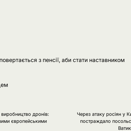
повертається з пенсії, аби стати наставником
дем
 виробництво дронів:
Через атаку росіян у К
ншими європейськими
постраждало посольс
Вати