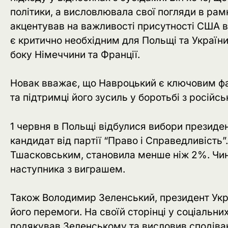
політики, а висловлювала свої погляди в рам
акцентував на важливості присутності США в 
є критично необхідним для Польщі та Україн
боку Німеччини та Франції.
Новак вважає, що Навроцький є ключовим фак
та підтримці його зусиль у боротьбі з російс
1 червня в Польщі відбулися вибори президе
кандидат від партії “Право і Справедливість”
Тшасковським, становила менше ніж 2%. Чи
наступника з виграшем.
Також Володимир Зеленський, президент Укра
його перемоги. На своїй сторінці у соціаль
подякував Зеленському та висловив сподів