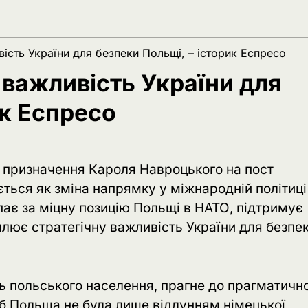
сть України для безпеки Польщі, – історик Еспресо
важливість України для
ик Еспресо
 призначення Кароля Навроцького на пост
ься як зміна напрямку у міжнародній політиці
пає за міцну позицію Польщі в НАТО, підтримує
млює стратегічну важливість України для безпе
ть польського населення, прагне до прагматичн
щоб Польща не була лише відлунням німецької