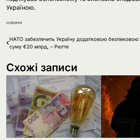
Україною.
НОВИНИ
Навігація
НАТО забезпечить Україну додатковою безпековою
суму €20 млрд, – Рютте
записів
Схожі записи