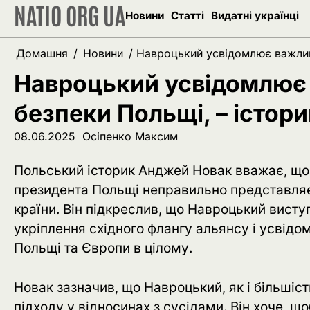
NATIO ORG UA
Перейти
Новини
Статті
Видатні українці
до
вмісту
Домашня
Новини
Навроцький усвідомлює важливі
Навроцький усвідомлює 
безпеки Польщі, – істор
08.06.2025
Осіпенко Максим
Польський історик Анджей Новак вважає, що
президента Польщі неправильно представляєт
країни. Він підкреслив, що Навроцький висту
укріплення східного флангу альянсу і усвідо
Польщі та Європи в цілому.
Новак зазначив, що Навроцький, як і більшіс
підходу у відносинах з сусідами. Він хоче, 