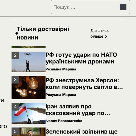
Пошук:
Зеленський звільнив ще
5
сімох керівників
дипломатичних місій
Ivanov Ponomarenko
Тільки достовірні
Київська нерухомість
Дізнатись
1
після 2025 року: які
новини
більше
проєкти формують новий
Ivanov Ponomarenko
вигляд столиці
РФ готує удари по НАТО
2
українськими дронами
Розумна Марина
РФ знеструмила Херсон:
3
коли повернуть світло в
оселі
Розумна Марина
ки
Іран заявив про
4
скасований удар по
Україні після контактів
Ivanov Ponomarenko
ого
Зеленський звільнив ще
5