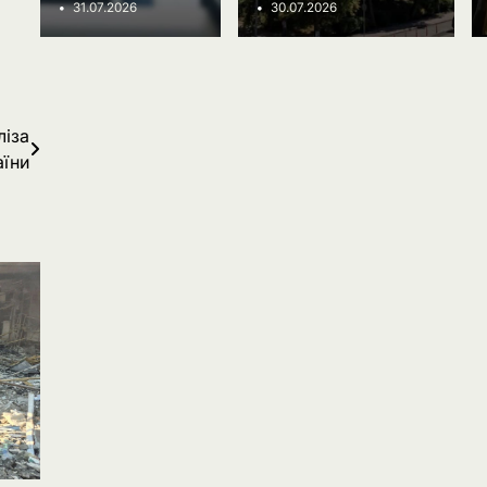
Ivanov Ponomarenko
31.07.2026
30.07.2026
ліза
аїни