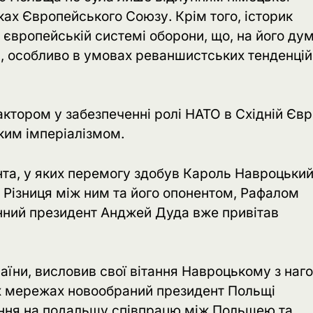
ках Європейського Союзу. Крім того, історик
європейській системі оборони, що, на його дум
и, особливо в умовах реваншистських тенденцій
тором у забезпеченні ролі НАТО в Східній Євр
ьким імперіалізмом.
нта, у яких перемогу здобув Кароль Навроцький
. Різниця між ним та його опонентом, Рафалом
нний президент Анджей Дуда вже привітав
їни, висловив свої вітання Навроцькому з наг
них мережах новообраний президент Польщі
ання на подальшу співпрацю між Польщею та