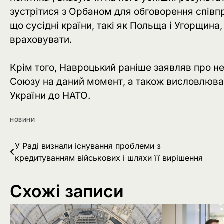
зустрітися з Орбаном для обговорення співпр
що сусідні країни, такі як Польща і Угорщина,
враховувати.
Крім того, Навроцький раніше заявляв про н
Союзу на даний момент, а також висловлюва
України до НАТО.
НОВИНИ
Навігація
У Раді визнали існування проблеми з
кредитуванням військових і шляхи її вирішення
записів
Схожі записи