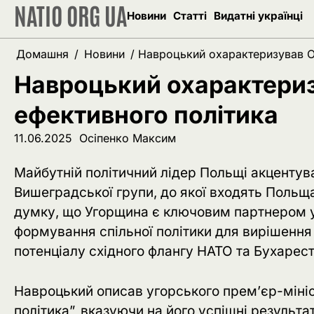
NATIO ORG UA
Перейти
Новини
Статті
Видатні українці
до
вмісту
Домашня
Новини
Навроцький охарактеризував О
Навроцький охарактериз
ефективного політика
11.06.2025
Осіпенко Максим
Майбутній політичний лідер Польщі акцентува
Вишеградської групи, до якої входять Польща
думку, що Угорщина є ключовим партнером у ц
формування спільної політики для вирішення
потенціалу східного флангу НАТО та Бухарест
Навроцький описав угорського прем’єр-мініс
політика”, вказуючи на його успішні результа