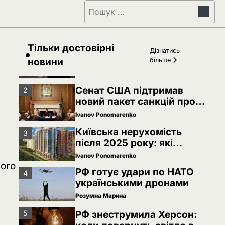
РФ знеструмила Херсон:
5
Пошук:
коли повернуть світло в
оселі
Розумна Марина
Тільки достовірні
Невідомі безпілотники
1
Дізнатись
помітили над військовою
новини
більше
базою Німеччини, де
Ivanov Ponomarenko
ремонтують Patriot
Сенат США підтримав
2
новий пакет санкцій проти
Росії: що буде далі
Ivanov Ponomarenko
Київська нерухомість
3
після 2025 року: які
проєкти формують новий
Ivanov Ponomarenko
вигляд столиці
вого
РФ готує удари по НАТО
4
українськими дронами
Розумна Марина
РФ знеструмила Херсон:
5