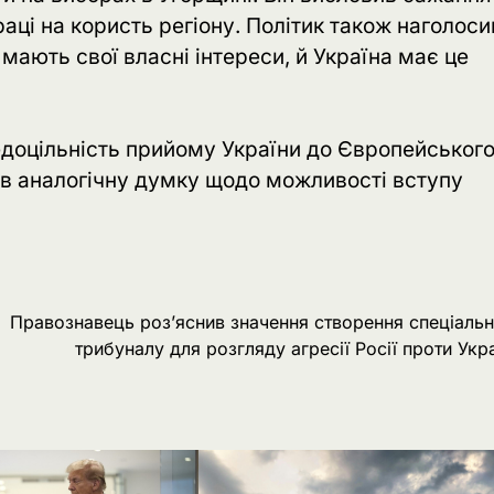
аці на користь регіону. Політик також наголоси
 мають свої власні інтереси, й Україна має це
едоцільність прийому України до Європейськог
в аналогічну думку щодо можливості вступу
Правознавець роз’яснив значення створення спеціаль
трибуналу для розгляду агресії Росії проти Укр