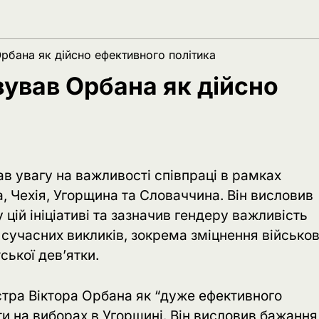
рбана як дійсно ефективного політика
ував Орбана як дійсно
в увагу на важливості співпраці в рамках
, Чехія, Угорщина та Словаччина. Він висловив
ій ініціативі та зазначив гендеру важливість
 сучасних викликів, зокрема зміцнення військо
ської дев’ятки.
тра Віктора Орбана як “дуже ефективного
ти на виборах в Угорщині. Він висловив бажання