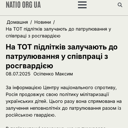
NATIO ORG UA
Перейти
до
вмісту
Домашня
Новини
На ТОТ підлітків залучають до патрулювання у
співпраці з росгвардією
На ТОТ підлітків залучають до
патрулювання у співпраці з
росгвардією
08.07.2025
Осіпенко Максим
За інформацією Центру національного спротиву,
Росія продовжує свою політику мілітаризації
українських дітей. Цього разу вона спрямована на
залучення неповнолітніх до патрулювання разом із
російською гвардією.