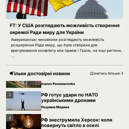
Розумна Марина
4
Іран заявив про скасований удар
FT: У США розглядають можливість створення
по Україні після контактів
окремої Ради миру для України
Ivanov Ponomarenko
Американські чиновники розглядають можливість
розширення Ради миру, що була створена для
5
Зеленський звільнив ще сімох
врегулювання конфлікту між Ізраєм і Газою, на інші регіони,
керівників дипломатичних місій
…
Ivanov Ponomarenko
Київська нерухомість після 2025
1
Тільки достовірні новини
Дізнатись більше
року: які проєкти формують новий
вигляд столиці
Ivanov Ponomarenko
РФ готує удари по НАТО
2
українськими дронами
Розумна Марина
3
РФ знеструмила Херсон: коли
повернуть світло в оселі