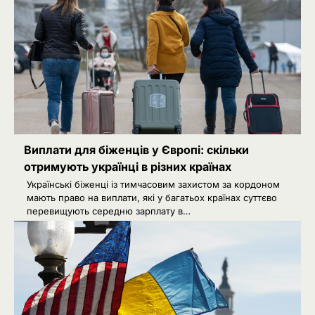
Виплати для біженців у Європі: скільки
отримують українці в різних країнах
Українські біженці із тимчасовим захистом за кордоном
мають право на виплати, які у багатьох країнах суттєво
перевищують середню зарплату в…
РФ готує удари по НАТО
2
українськими дронами
Розумна Марина
3
РФ знеструмила Херсон: коли
повернуть світло в оселі