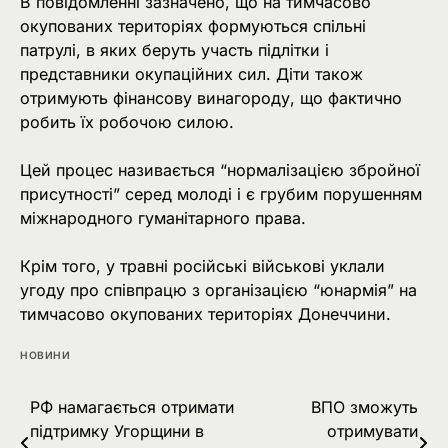
В повідомленні зазначено, що на тимчасово
окупованих територіях формуються спільні
патрулі, в яких беруть участь підлітки і
представники окупаційних сил. Діти також
отримують фінансову винагороду, що фактично
робить їх робочою силою.
Цей процес називається “нормалізацією збройної
присутності” серед молоді і є грубим порушенням
міжнародного гуманітарного права.
Крім того, у травні російські військові уклали
угоду про співпрацю з організацією “юнармія” на
тимчасово окупованих територіях Донеччини.
НОВИНИ
Навігація
РФ намагається отримати
ВПО зможуть
підтримку Угорщини в
отримувати
записів