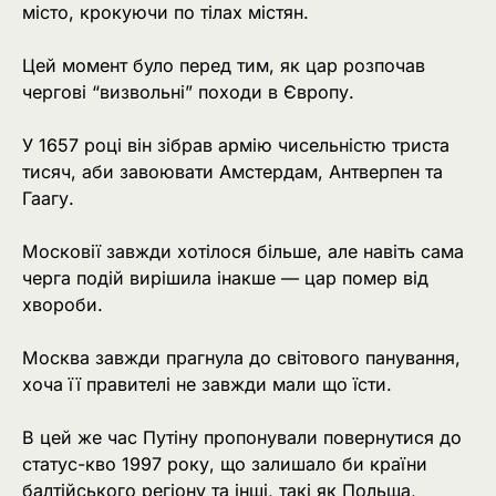
місто, крокуючи по тілах містян.
Цей момент було перед тим, як цар розпочав
чергові “визвольні” походи в Європу.
У 1657 році він зібрав армію чисельністю триста
тисяч, аби завоювати Амстердам, Антверпен та
Гаагу.
Московії завжди хотілося більше, але навіть сама
черга подій вирішила інакше — цар помер від
хвороби.
Москва завжди прагнула до світового панування,
хоча її правителі не завжди мали що їсти.
В цей же час Путіну пропонували повернутися до
статус-кво 1997 року, що залишало би країни
балтійського регіону та інші, такі як Польща,