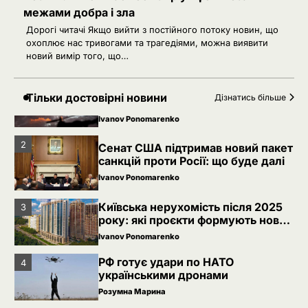
межами добра і зла
5
РФ знеструмила Херсон: коли
Дорогі читачі Якщо вийти з постійного потоку новин, що
повернуть світло в оселі
охоплює нас тривогами та трагедіями, можна виявити
новий вимір того, що…
Розумна Марина
Невідомі безпілотники помітили
1
Тільки достовірні новини
Дізнатись більше
над військовою базою Німеччини,
де ремонтують Patriot
Ivanov Ponomarenko
2
Сенат США підтримав новий пакет
санкцій проти Росії: що буде далі
Ivanov Ponomarenko
Київська нерухомість після 2025
3
року: які проєкти формують новий
вигляд столиці
Ivanov Ponomarenko
РФ готує удари по НАТО
4
українськими дронами
Розумна Марина