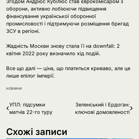
Згодом Андрюс Кубілюс став єврокомісаром з
оборони, активно лобіюючи підвищення
фінансування української оборонної
промисловості і підтримуючи розміщення бригад
ЗСУ в регіоні.
Жадність Москви знову стала її на downfall: 2
квітня 2022 року визначило хід подій.
Все що далі — ціна, що платиться криваво, але це
лише епілог імперії.
НОВИНИ
Навігація
УПЛ: підсумки
Зеленський і Ердоган:
матчів 22-го туру
ключові домовленості
записів
Схожі записи