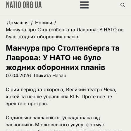
NATIO ORG UA
Перейти
до
вмісту
Домашня
Новини
Манчура про Столтенберга та Лаврова: У НАТО не
було жодних оборонних планів
Манчура про Столтенберга та
Лаврова: У НАТО не було
жодних оборонних планів
07.04.2026
Шикита Назар
Сірий період та охорона, Великий театр і Чека,
хокей та перше управління КГБ. Проте все це
зрештою програє.
Ординська захланність, успадкована від
засновників Московського улусу, формує