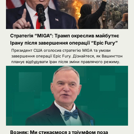
Стратегія “MIGA”: Трамп окреслив майбутнє
Ірану після завершення операції “Epic Fury”
Президент США оголосив стратегію MIGA та умови
завершення операції Epic Fury. Дізнайтеся, як Вашингтон
планує відбудувати Іран після зміни правлячого режиму.
2
Сенат США підтримав новий пакет
санкцій проти Росії: що буде далі
Ivanov Ponomarenko
Київська нерухомість після 2025
3
року: які проєкти формують новий
вигляд столиці
Ivanov Ponomarenko
РФ готує удари по НАТО
4
українськими дронами
Возняк: Ми стикаємося з тріумфом поза
Розумна Марина