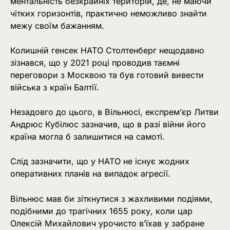
ментальність безкрайніх територій, де, не маючи
чітких горизонтів, практично неможливо знайти
межу своїм бажанням.
Колишній генсек НАТО Столтенберг нещодавно
зізнався, що у 2021 році проводив таємні
переговори з Москвою та був готовий вивести
війська з країн Балтії.
Незадовго до цього, в Вільнюсі, експрем’єр Литви
Андрюс Кубілюс зазначив, що в разі війни його
країна могла б залишитися на самоті.
Слід зазначити, що у НАТО не існує жодних
оперативних планів на випадок агресії.
Вільнюс мав би зіткнутися з жахливими подіями,
подібними до трагічних 1655 року, коли цар
Олексій Михайлович урочисто в’їхав у забране