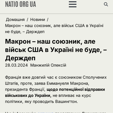
NATIO ORG UA
Перейти
до
вмісту
Домашня
Новини
Макрон – наш союзник, але військ США в Україні
не буде, – Держдеп
Макрон – наш союзник, але
військ США в Україні не буде, –
Держдеп
28.03.2024
Манжилій Олексій
Франція вже довгий час є союзником Сполучених
Штатів, проте, заява Еммануеля Макрона,
президента Франції,
щодо потенційної відправки
військових до України,
не впливає на курс
політики, яку проводить Вашингтон.