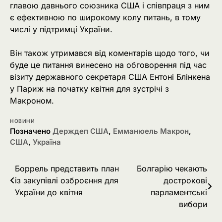
главою давнього союзника США і співпраця з ним
є ефективною по широкому колу питань, в тому
числі у підтримці України.
Він також утримався від коментарів щодо того, чи
буде це питання винесено на обговорення під час
візиту державного секретаря США Ентоні Блінкена
у Париж на початку квітня для зустрічі з
Макроном.
НОВИНИ
Позначено
Держдеп США
,
Емманюель Макрон
,
США
,
Україна
Навігація
Боррель представить план
Болгарію чекають
із закупівлі озброєння для
дострокові
записів
України до квітня
парламентські
вибори