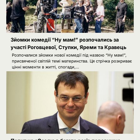
Зйомки комедії “Ну мам!” розпочались за
участі Роговцевої, Ступки, Яреми та Кравець
Розпочалися зйомки нової комедії під назвою “Ну мам!”,
присвяченої світлій темі материнства. Ця стрічка розкриває
цінні моменти в житті, спогади,…
2
Зеленський звільнив ще сімох
керівників дипломатичних місій
Ivanov Ponomarenko
Затримання українця на кордоні
3
Польщі: МЗС України вимагає
консульського доступу
Ivanov Ponomarenko
Російський удар знищив книжкові
4
склади у Харкові: мільйони
видань охопив вогонь
Ivanov Ponomarenko