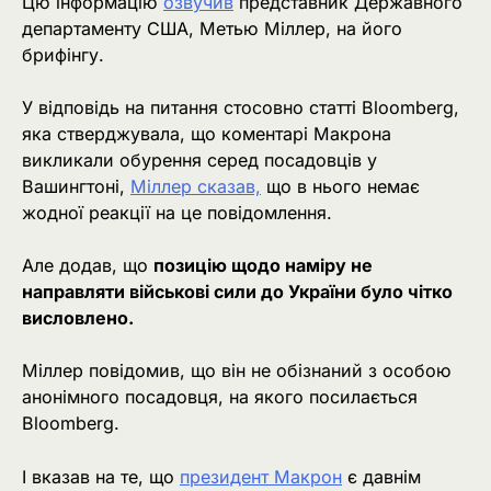
Цю інформацію
озвучив
представник Державного
департаменту США, Метью Міллер, на його
брифінгу.
У відповідь на питання стосовно статті Bloomberg,
яка стверджувала, що коментарі Макрона
викликали обурення серед посадовців у
Вашингтоні,
Міллер сказав,
що в нього немає
жодної реакції на це повідомлення.
Але додав, що
позицію щодо наміру не
направляти військові сили до України було чітко
висловлено.
Міллер повідомив, що він не обізнаний з особою
анонімного посадовця, на якого посилається
Bloomberg.
І вказав на те, що
президент Макрон
є давнім