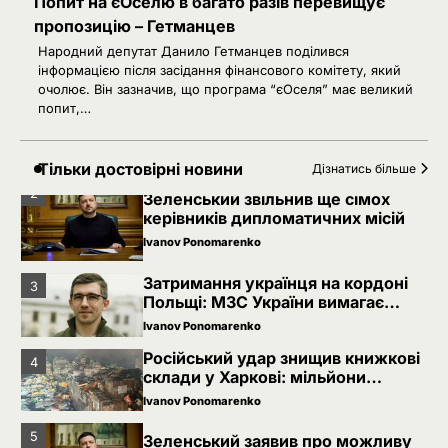
Попит на єОселю в багато разів перевищує
5
Зеленський заявив про можливу
пропозицію – Гетманцев
допомогу ОАЕ в Чорному морі
Народний депутат Данило Гетманцев поділився
Ivanov Ponomarenko
інформацією після засідання фінансового комітету, який
очолює. Він зазначив, що програма “єОселя” має великий
1
Іран заявив про скасований удар
попит,…
по Україні після контактів
Ivanov Ponomarenko
Тільки достовірні новини
Дізнатись більше
2
Зеленський звільнив ще сімох
керівників дипломатичних місій
Ivanov Ponomarenko
Затримання українця на кордоні
3
Польщі: МЗС України вимагає
консульського доступу
Ivanov Ponomarenko
Російський удар знищив книжкові
4
склади у Харкові: мільйони
видань охопив вогонь
Ivanov Ponomarenko
5
Зеленський заявив про можливу