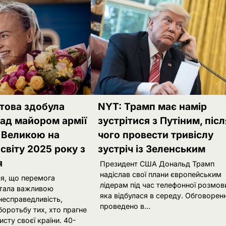
това здобула
NYT: Трамп має намір
ад майором армії
зустрітися з Путіним, післ
 Великою на
чого провести тривіслу
світу 2025 року з
зустріч із Зеленським
я
Президент США Дональд Трамп
надіслав свої плани європейським
я, що перемога
лідерам під час телефонної розмов
стала важливою
яка відбулася в середу. Обговорен
несправедливість,
проведено в…
оротьбу тих, хто прагне
исту своєї країни. 40-