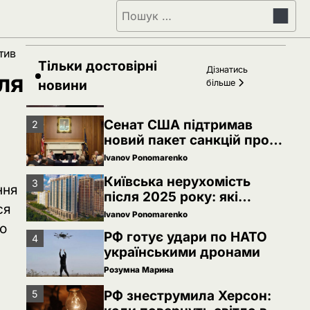
РФ знеструмила Херсон:
5
Пошук:
коли повернуть світло в
оселі
Розумна Марина
тив
Тільки достовірні
Невідомі безпілотники
1
Дізнатись
ля
помітили над військовою
новини
більше
базою Німеччини, де
Ivanov Ponomarenko
ремонтують Patriot
Сенат США підтримав
2
новий пакет санкцій проти
Росії: що буде далі
Ivanov Ponomarenko
Київська нерухомість
3
ння
після 2025 року: які
ся
проєкти формують новий
Ivanov Ponomarenko
вигляд столиці
го
РФ готує удари по НАТО
4
українськими дронами
Розумна Марина
РФ знеструмила Херсон:
5