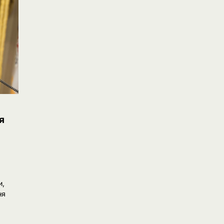
я
и,
ня