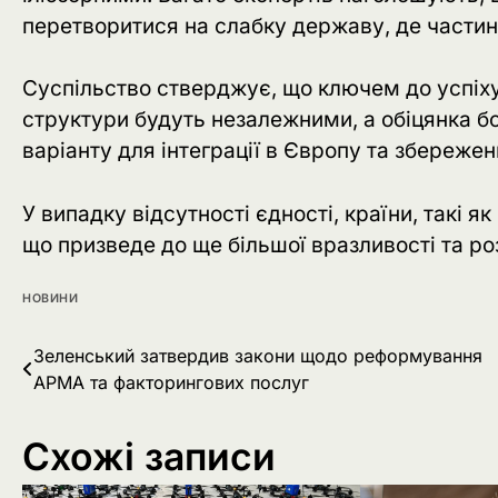
перетворитися на слабку державу, де частина
Суспільство стверджує, що ключем до успіху 
структури будуть незалежними, а обіцянка бо
варіанту для інтеграції в Європу та збережен
У випадку відсутності єдності, країни, такі я
що призведе до ще більшої вразливості та ро
НОВИНИ
Навігація
Зеленський затвердив закони щодо реформування
АРМА та факторингових послуг
записів
Схожі записи