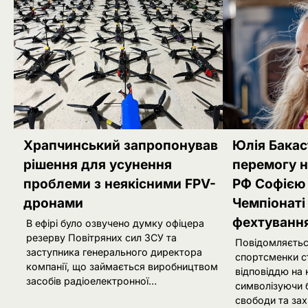
Храпчинський запропонував
Юлія Бакас
рішення для усунення
перемогу н
проблеми з неякісними FPV-
РФ Софією
дронами
Чемпіонаті 
фехтуванн
В ефірі було озвучено думку офіцера
резерву Повітряних сил ЗСУ та
Повідомляєтьс
заступника генерального директора
спортсменки 
компанії, що займається виробництвом
відповіддю на 
засобів радіоелектронної…
символізуючи б
свободи та зах