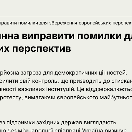
правити помилки для збереження європейських перспек
нна виправити помилки д
их перспектив
ерйозна загроза для демократичних цінностей.
илити свій контроль, що призводить до стиска
ності важливих інституцій. Це віддзеркалюєть
х протесту, вимагаючи європейського майбутньо
без підтримки західних держав виглядають
що без міжнародної співпраці Україна ризикує