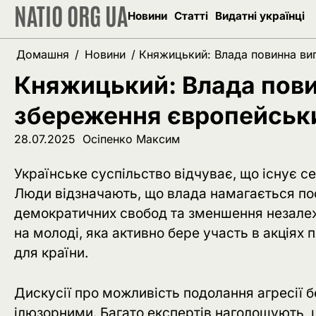
NATIO ORG UA
Перейти
Новини
Статті
Видатні українці
до
вмісту
Домашня
Новини
Княжицький: Влада повинна ви
Княжицький: Влада пови
збереження європейськ
28.07.2025
Осіпенко Максим
Українське суспільство відчуває, що існує с
Люди відзначають, що влада намагається пос
демократичних свобод та зменшення незалеж
на молоді, яка активно бере участь в акція
для країни.
Дискусії про можливість подолання агресії 
ілюзорними. Багато експертів наголошують, 