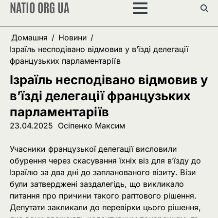
NATIO ORG UA
Перейти
до
вмісту
Домашня
Новини
Ізраїль несподівано відмовив у в’їзді делегації
французьких парламентаріїв
Ізраїль несподівано відмовив у
в’їзді делегації французьких
парламентаріїв
23.04.2025
Осіпенко Максим
Учасники французької делегації висловили
обурення через скасування їхніх віз для в’їзду до
Ізраїлю за два дні до запланованого візиту. Візи
були затверджені заздалегідь, що викликало
питання про причини такого раптового рішення.
Депутати закликали до перевірки цього рішення,