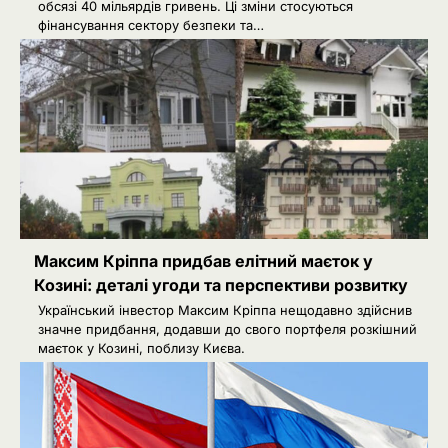
обсязі 40 мільярдів гривень. Ці зміни стосуються
фінансування сектору безпеки та…
Максим Кріппа придбав елітний маєток у
Козині: деталі угоди та перспективи розвитку
Український інвестор Максим Кріппа нещодавно здійснив
значне придбання, додавши до свого портфеля розкішний
маєток у Козині, поблизу Києва.
Україна уточнила правила безпеки
2
для цивільного судноплавства в
Чорному морі
Ivanov Ponomarenko
Невідомі безпілотники помітили
3