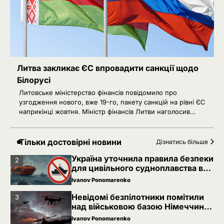
над військовою базою Німеччини,
де ремонтують Patriot
Ivanov Ponomarenko
4
Сенат США підтримав новий пакет
санкцій проти Росії: що буде далі
Ivanov Ponomarenko
Литва закликає ЄС впровадити санкції щодо
Київська нерухомість після 2025
5
Білорусі
року: які проєкти формують новий
Литовське міністерство фінансів повідомило про
вигляд столиці
Ivanov Ponomarenko
узгодження нового, вже 19-го, пакету санкцій на рівні ЄС
наприкінці жовтня. Міністр фінансів Литви наголосив…
Благодійність в Україні під час
1
війни: як змінилася культура
допомоги
Тільки достовірні новини
Ivanov Ponomarenko
Дізнатись більше
Україна уточнила правила безпеки
2
для цивільного судноплавства в
Чорному морі
Ivanov Ponomarenko
Невідомі безпілотники помітили
3
над військовою базою Німеччини,
де ремонтують Patriot
Ivanov Ponomarenko