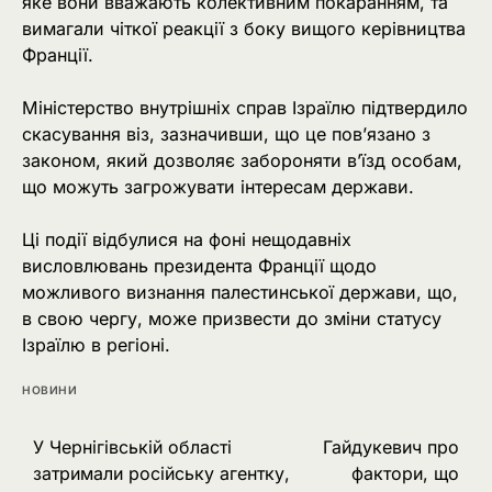
яке вони вважають колективним покаранням, та
вимагали чіткої реакції з боку вищого керівництва
Франції.
Міністерство внутрішніх справ Ізраїлю підтвердило
скасування віз, зазначивши, що це пов’язано з
законом, який дозволяє забороняти в’їзд особам,
що можуть загрожувати інтересам держави.
Ці події відбулися на фоні нещодавніх
висловлювань президента Франції щодо
можливого визнання палестинської держави, що,
в свою чергу, може призвести до зміни статусу
Ізраїлю в регіоні.
НОВИНИ
Навігація
У Чернігівській області
Гайдукевич про
затримали російську агентку,
фактори, що
записів