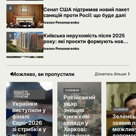
4
Сенат США підтримав новий пакет
санкцій проти Росії: що буде далі
Ivanov Ponomarenko
Київська нерухомість після 2025
5
року: які проєкти формують новий
вигляд столиці
Ivanov Ponomarenko
Благодійність в Україні під час
1
війни: як змінилася культура
допомоги
Можливо, ви пропустили
Ivanov Ponomarenko
Дізнатись більше
Україна уточнила правила безпеки
2
для цивільного судноплавства в
НОВИНИ
ВИДАТНІ
Чорному морі
ПЕРСОНИ
Російський
Ivanov Ponomarenko
УКРАЇНИ
Українки
удар
Невідомі безпілотники помітили
3
виступили у
знищив
НОВИНИ
над військовою базою Німеччини,
фіналі
книжкові
Зеленсь
де ремонтують Patriot
Ivanov Ponomarenko
Євро-2026
склади у
заявив 
зі стрибків у
Харкові:
можлив
4
Сенат США підтримав новий пакет
воду:
мільйони
допомо