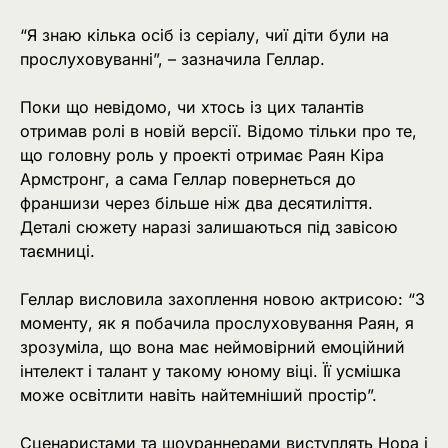
“Я знаю кілька осіб із серіалу, чиї діти були на
прослуховуванні”, – зазначила Геллар.
Поки що невідомо, чи хтось із цих талантів
отримав ролі в новій версії. Відомо тільки про те,
що головну роль у проекті отримає Раян Кіра
Армстронг, а сама Геллар повернеться до
франшизи через більше ніж два десятиліття.
Деталі сюжету наразі залишаються під завісою
таємниці.
Геллар висловила захоплення новою актрисою: “З
моменту, як я побачила прослуховування Раян, я
зрозуміла, що вона має неймовірний емоційний
інтелект і талант у такому юному віці. Її усмішка
може освітлити навіть найтемніший простір”.
Сценаристами та шоураннерами виступлять Нора і