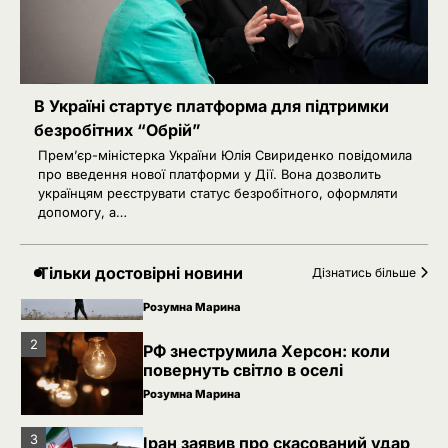
3
Іран заявив про скасований удар
по Україні після контактів
Ivanov Ponomarenko
4
Зеленський звільнив ще сімох
В Україні стартує платформа для підтримки
керівників дипломатичних місій
безробітних “Обрій”
Ivanov Ponomarenko
Прем’єр-міністерка України Юлія Свириденко повідомила
про введення нової платформи у Дії. Вона дозволить
Затримання українця на кордоні
5
українцям реєструвати статус безробітного, оформляти
Польщі: МЗС України вимагає
допомогу, а…
консульського доступу
Ivanov Ponomarenko
РФ готує удари по НАТО
1
Тільки достовірні новини
Дізнатись більше
українськими дронами
Розумна Марина
2
РФ знеструмила Херсон: коли
повернуть світло в оселі
Розумна Марина
3
Іран заявив про скасований удар