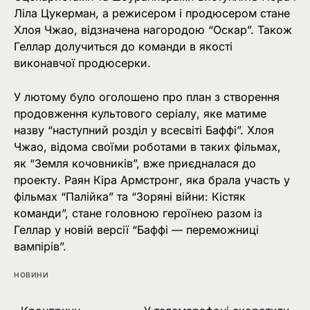
Ліла Цукерман, а режисером і продюсером стане
Хлоя Чжао, відзначена нагородою “Оскар”. Також
Геллар долучиться до команди в якості
виконавчої продюсерки.
У лютому було оголошено про план з створення
продовження культового серіалу, яке матиме
назву “наступний розділ у всесвіті Баффі”. Хлоя
Чжао, відома своїми роботами в таких фільмах,
як “Земля кочовників”, вже приєдналася до
проекту. Раян Кіра Армстронг, яка брала участь у
фільмах “Палійка” та “Зоряні війни: Кістяк
команди”, стане головною героїнею разом із
Геллар у новій версії “Баффі — переможниці
вампірів”.
НОВИНИ