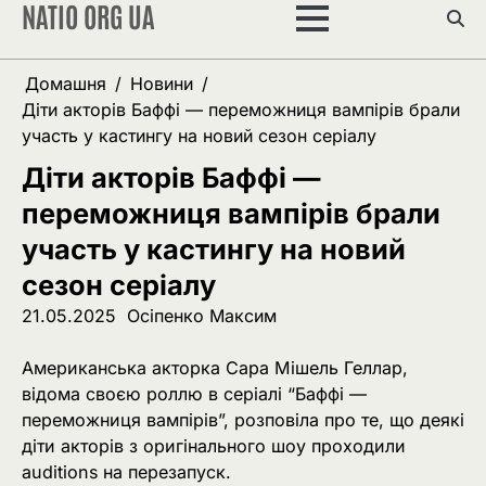
NATIO ORG UA
Перейти
до
вмісту
Домашня
Новини
Діти акторів Баффі — переможниця вампірів брали
участь у кастингу на новий сезон серіалу
Діти акторів Баффі —
переможниця вампірів брали
участь у кастингу на новий
сезон серіалу
21.05.2025
Осіпенко Максим
Американська акторка Сара Мішель Геллар,
відома своєю роллю в серіалі “Баффі —
переможниця вампірів”, розповіла про те, що деякі
діти акторів з оригінального шоу проходили
auditions на перезапуск.