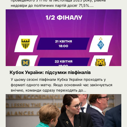
недовіри до політичних партій досяг 71,5%.…
Кубок України: підсумки півфіналів
У цьому сезоні півфінали Кубка України проходять у
форматі одного матчу. Якщо основний час закінчується
внічию, команди одразу переходять до…
2
РФ знеструмила Херсон: коли
повернуть світло в оселі
Розумна Марина