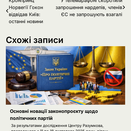
Навігація
Кронпринц
У телемарафоні скоротили
Норвегії Гокон
запрошення нардепів, членів
записів
відвідав Київ:
ЄС не запрошують взагалі
останні новини
Схожі записи
Основні новації законопроєкту щодо
політичних партій
За результатами дослідження Центру Разумкова,
проведеного з 11 по 18 листопада 2025 року, рівень