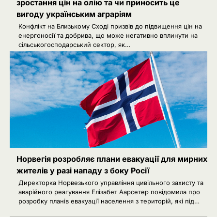
зростання цін на олію та чи приносить це
вигоду українським аграріям
Конфлікт на Близькому Сході призвів до підвищення цін на
енергоносії та добрива, що може негативно вплинути на
сільськогосподарський сектор, як…
2
Сенат США підтримав новий пакет
санкцій проти Росії: що буде далі
Ivanov Ponomarenko
Київська нерухомість після 2025
3
року: які проєкти формують новий
вигляд столиці
Ivanov Ponomarenko
РФ готує удари по НАТО
4
українськими дронами
Норвегія розробляє плани евакуації для мирних
Розумна Марина
жителів у разі нападу з боку Росії
5
РФ знеструмила Херсон: коли
Директорка Норвезького управління цивільного захисту та
повернуть світло в оселі
аварійного реагування Елізабет Аарсетер повідомила про
розробку планів евакуації населення з територій, які під…
Розумна Марина