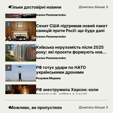
Невідомі безпілотники помітили
1
Тільки достовірні новини
Дізнатись більше
над військовою базою Німеччини,
де ремонтують Patriot
Ivanov Ponomarenko
2
Сенат США підтримав новий пакет
санкцій проти Росії: що буде далі
Ivanov Ponomarenko
Київська нерухомість після 2025
3
року: які проєкти формують новий
вигляд столиці
Ivanov Ponomarenko
РФ готує удари по НАТО
4
українськими дронами
Розумна Марина
5
РФ знеструмила Херсон: коли
повернуть світло в оселі
Розумна Марина
Можливо, ви пропустили
Дізнатись більше
Невідомі безпілотники помітили
1