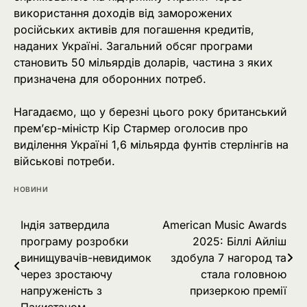
використання доходів від заморожених
російських активів для погашення кредитів,
наданих Україні. Загальний обсяг програми
становить 50 мільярдів доларів, частина з яких
призначена для оборонних потреб.
Нагадаємо, що у березні цього року британський
прем’єр-міністр Кір Стармер оголосив про
виділення Україні 1,6 мільярда фунтів стерлінгів на
військові потреби.
НОВИНИ
Навігація
Індія затвердила
American Music Awards
програму розробки
2025: Біллі Айліш
записів
винищувачів-невидимок
здобула 7 нагород та
через зростаючу
стала головною
напруженість з
призеркою премії
Пакистаном