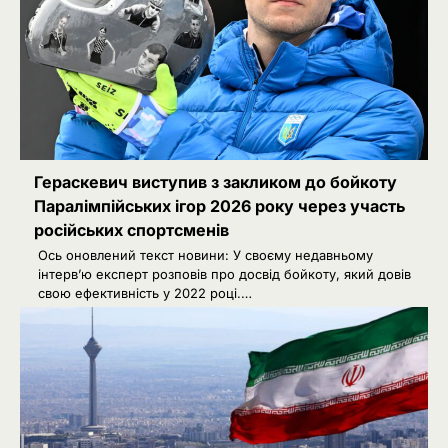
Гераскевич виступив з закликом до бойкоту
Паралімпійських ігор 2026 року через участь
російських спортсменів
Ось оновлений текст новини: У своєму недавньому
інтерв’ю експерт розповів про досвід бойкоту, який довів
свою ефективність у 2022 році.…
2
Сенат США підтримав новий пакет
санкцій проти Росії: що буде далі
Ivanov Ponomarenko
Київська нерухомість після 2025
3
року: які проєкти формують новий
вигляд столиці