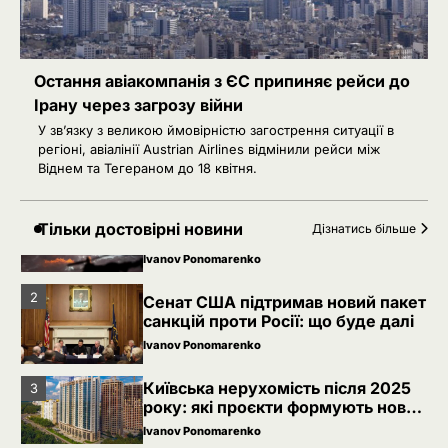
Ivanov Ponomarenko
РФ готує удари по НАТО
4
українськими дронами
Остання авіакомпанія з ЄС припиняє рейси до
Розумна Марина
Ірану через загрозу війни
5
РФ знеструмила Херсон: коли
У зв’язку з великою ймовірністю загострення ситуації в
повернуть світло в оселі
регіоні, авіалінії Austrian Airlines відмінили рейси між
Віднем та Тегераном до 18 квітня.
Розумна Марина
Невідомі безпілотники помітили
1
Тільки достовірні новини
Дізнатись більше
над військовою базою Німеччини,
де ремонтують Patriot
Ivanov Ponomarenko
2
Сенат США підтримав новий пакет
санкцій проти Росії: що буде далі
Ivanov Ponomarenko
Київська нерухомість після 2025
3
року: які проєкти формують новий
вигляд столиці
Ivanov Ponomarenko