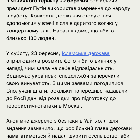
п’ятничного теракту 22 березня
російський
президент Путін використав звернення до народу
в суботу. Конкретні дорікання стосуються
«допомоги» у втечі після відкритого вогню у
концертному залі. Наразі відомо, що вбито
близько 130 людей.
У суботу, 23 березня,
Ісламська держава
оприлюднила розмите фото нібито винних у
нападі, чим взяла на себе відповідальність.
Водночас українські спецслужби заперечили
свою винуватість. З цими заявами погодилися
Сполучені штати, оскільки попередньо надавали
до Росії дані від розвідки про підготовку до
терористичної атаки в Москві.
Анонімне джерело з безпеки в Уайтхоллі для
видання зазначило, що російський глава держави
намагатиметься й надалі дурити суспільство, аби