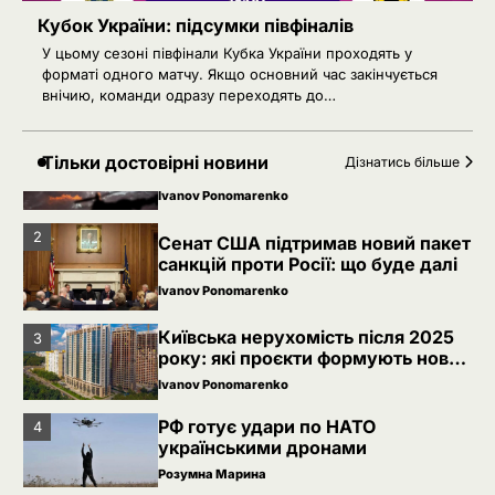
Розумна Марина
Кубок України: підсумки півфіналів
5
РФ знеструмила Херсон: коли
У цьому сезоні півфінали Кубка України проходять у
повернуть світло в оселі
форматі одного матчу. Якщо основний час закінчується
внічию, команди одразу переходять до…
Розумна Марина
Невідомі безпілотники помітили
1
Тільки достовірні новини
Дізнатись більше
над військовою базою Німеччини,
де ремонтують Patriot
Ivanov Ponomarenko
2
Сенат США підтримав новий пакет
санкцій проти Росії: що буде далі
Ivanov Ponomarenko
Київська нерухомість після 2025
3
року: які проєкти формують новий
вигляд столиці
Ivanov Ponomarenko
РФ готує удари по НАТО
4
українськими дронами
Розумна Марина