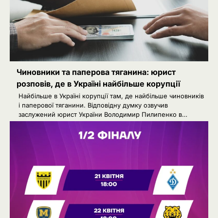
Чиновники та паперова тяганина: юрист
розповів, де в Україні найбільше корупції
Найбільше в Україні корупції там, де найбільше чиновників
і паперової тяганини. Відповідну думку озвучив
заслужений юрист України Володимир Пилипенко в…
2
Сенат США підтримав новий пакет
санкцій проти Росії: що буде далі
Ivanov Ponomarenko
Київська нерухомість після 2025
3
року: які проєкти формують новий
вигляд столиці
Ivanov Ponomarenko
РФ готує удари по НАТО
4
українськими дронами