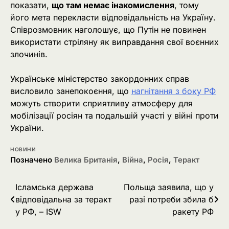
показати,
що там немає інакомислення
, тому
його мета перекласти відповідальність на Україну.
Співрозмовник наголошує, що Путін не повинен
використати стріляну як виправдання свої воєнних
злочинів.
Українське міністерство закордонних справ
висловило занепокоєння, що
нагнітання з боку РФ
можуть створити сприятливу атмосферу для
мобілізації росіян та подальшій участі у війні проти
України.
НОВИНИ
Позначено
Велика Британія
,
Війна
,
Росія
,
Теракт
Навігація
Ісламська держава
Польща заявила, що у
відповідальна за теракт
разі потреби збила б
записів
у РФ, – ISW
ракету РФ