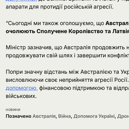
апарати для протидії російській агресії.
“Сьогодні ми також оголошуємо, що
Австралі
очолюють Сполучене Королівство та Латві
Міністр зазначив, що Австралія продовжить н
продовжувати свій шлях і завершити конфлік
Попри значну відстань між Австралією та Ук
висловлюючи своє неприйняття агресії Росії.
допомогою,
фінансовою підтримкою та відпра
військових.
НОВИНИ
Позначено
Австралія
,
Війна
,
Допомога Україні
,
Дро