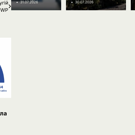
Ivanov Ponomarenko
угій
31.07.2026
30.07.2026
– WP
ула