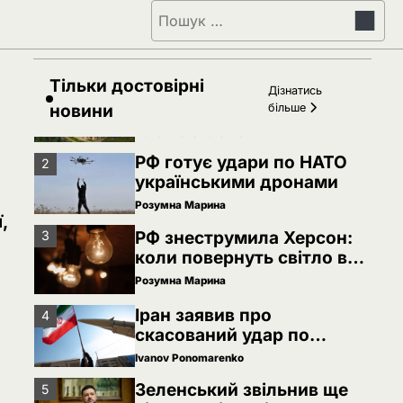
Пошук:
Зеленський звільнив ще
5
сімох керівників
дипломатичних місій
Ivanov Ponomarenko
Тільки достовірні
Київська нерухомість
Дізнатись
1
після 2025 року: які
новини
більше
проєкти формують новий
Ivanov Ponomarenko
вигляд столиці
РФ готує удари по НАТО
2
українськими дронами
Розумна Марина
,
РФ знеструмила Херсон:
3
коли повернуть світло в
оселі
Розумна Марина
Іран заявив про
4
скасований удар по
Україні після контактів
Ivanov Ponomarenko
Зеленський звільнив ще
5