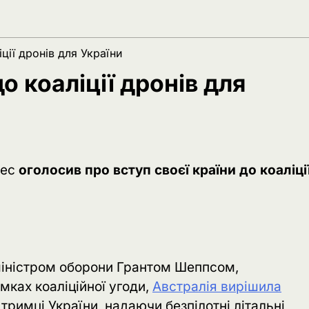
ції дронів для України
о коаліції дронів для
лес
оголосив про вступ своєї країни до коаліції
міністром оборони Грантом Шеппсом,
мках коаліційної угоди,
Австралія вирішила
ідтримці України, надаючи безпілотні літальні