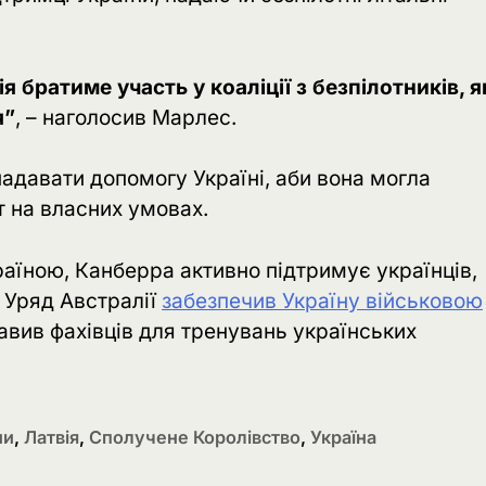
я братиме участь у коаліції з безпілотників, я
я”
, – наголосив Марлес.
адавати допомогу Україні, аби вона могла
т на власних умовах.
раїною, Канберра активно підтримує українців,
 Уряд Австралії
забезпечив Україну військовою
вив фахівців для тренувань українських
ни
,
Латвія
,
Сполучене Королівство
,
Україна