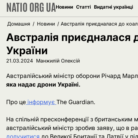
NATIO ORG UA
Перейти
Новини
Статті
Видатні українці
до
вмісту
Домашня
Новини
Австралія приєдналася до коалі
Австралія приєдналася д
України
21.03.2024
Манжилій Олексій
Австралійський міністр оборони Річард Мар
яка надає дрони Україні.
Про це
інформує
The Guardian.
На спільній пресконференції з британським 
австралійський міністр зробив заяву, що в ра
долучитися
до Великої Британії та Латвії у п