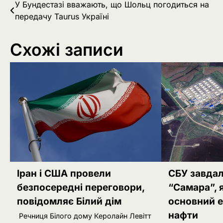
Навігація
У Бундестазі вважають, що Шольц погодиться на
передачу Taurus Україні
записів
Схожі записи
Іран і США провели
СБУ завдал
безпосередні переговори,
“Самара”, 
повідомляє Білий дім
основний 
нафти
Речниця Білого дому Керолайн Левітт