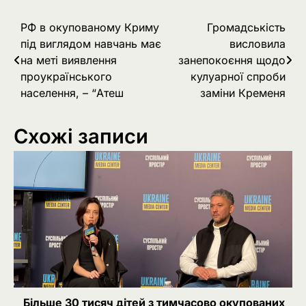
Навігація
РФ в окупованому Криму
Громадськість
під виглядом навчань має
висловила
записів
на меті виявлення
занепокоєння щодо
проукраїнського
кулуарної спроби
населення, – “Атеш
заміни Кременя
Схожі записи
Більше 30 тисяч дітей з тимчасово окупованих