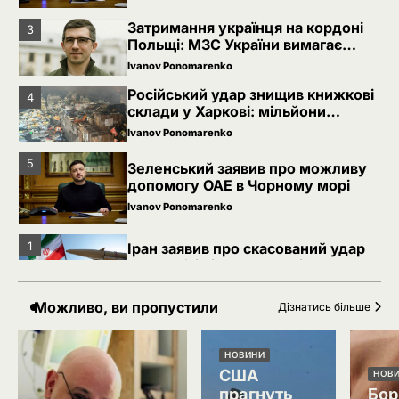
Затримання українця на кордоні
3
Польщі: МЗС України вимагає
консульського доступу
Ivanov Ponomarenko
Російський удар знищив книжкові
4
склади у Харкові: мільйони
видань охопив вогонь
Ivanov Ponomarenko
5
Зеленський заявив про можливу
допомогу ОАЕ в Чорному морі
Ivanov Ponomarenko
1
Іран заявив про скасований удар
по Україні після контактів
Ivanov Ponomarenko
Можливо, ви пропустили
Дізнатись більше
2
Зеленський звільнив ще сімох
керівників дипломатичних місій
НОВИНИ
Ivanov Ponomarenko
США
НОВ
прагнуть
Бор