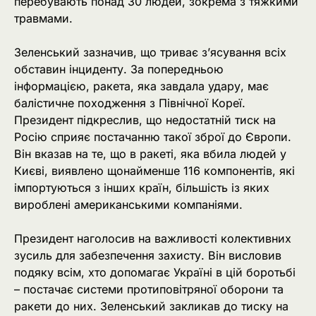
перебувають понад 30 людей, зокрема з тяжкими
травмами.
Зеленський зазначив, що триває з’ясування всіх
обставин інциденту. За попередньою
інформацією, ракета, яка завдала удару, має
балістичне походження з Північної Кореї.
Президент підкреслив, що недостатній тиск на
Росію сприяє постачанню такої зброї до Європи.
Він вказав на те, що в ракеті, яка вбила людей у
Києві, виявлено щонайменше 116 компонентів, які
імпортуються з інших країн, більшість із яких
вироблені американськими компаніями.
Президент наголосив на важливості колективних
зусиль для забезпечення захисту. Він висловив
подяку всім, хто допомагає Україні в цій боротьбі
– постачає системи протиповітряної оборони та
ракети до них. Зеленський закликав до тиску на