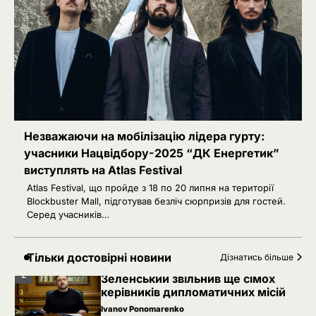
Ivanov Ponomarenko
Затримання українця на кордоні
3
Польщі: МЗС України вимагає
консульського доступу
Ivanov Ponomarenko
Російський удар знищив книжкові
4
склади у Харкові: мільйони
видань охопив вогонь
Ivanov Ponomarenko
Незважаючи на мобілізацію лідера гурту:
5
Зеленський заявив про можливу
учасники Нацвідбору-2025 “ДК Енергетик”
допомогу ОАЕ в Чорному морі
виступлять на Atlas Festival
Ivanov Ponomarenko
Atlas Festival, що пройде з 18 по 20 липня на території
Blockbuster Mall, підготував безліч сюрпризів для гостей.
1
Іран заявив про скасований удар
Серед учасників…
по Україні після контактів
Ivanov Ponomarenko
Тільки достовірні новини
Дізнатись більше
2
Зеленський звільнив ще сімох
керівників дипломатичних місій
Ivanov Ponomarenko