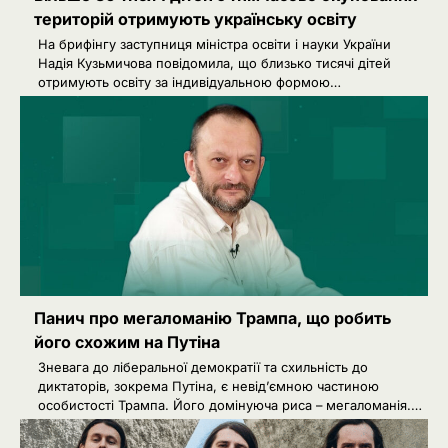
територій отримують українську освіту
На брифінгу заступниця міністра освіти і науки України
Надія Кузьмичова повідомила, що близько тисячі дітей
отримують освіту за індивідуальною формою…
Панич про мегаломанію Трампа, що робить
його схожим на Путіна
Зневага до ліберальної демократії та схильність до
диктаторів, зокрема Путіна, є невід’ємною частиною
особистості Трампа. Його домінуюча риса – мегаломанія.…
2
Зеленський звільнив ще сімох
керівників дипломатичних місій