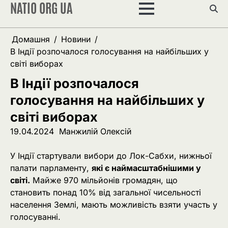
NATIO ORG UA
Перейти
до
вмісту
Домашня
Новини
В Індії розпочалося голосування на найбільших у
світі виборах
В Індії розпочалося
голосування на найбільших у
світі виборах
19.04.2024
Манжилій Олексій
У Індії стартували вибори до Лок-Сабхи, нижньої
палати парламенту,
які є наймасштабнішими у
світі.
Майже 970 мільйонів громадян, що
становить понад 10% від загальної чисельності
населення Землі, мають можливість взяти участь у
голосуванні.