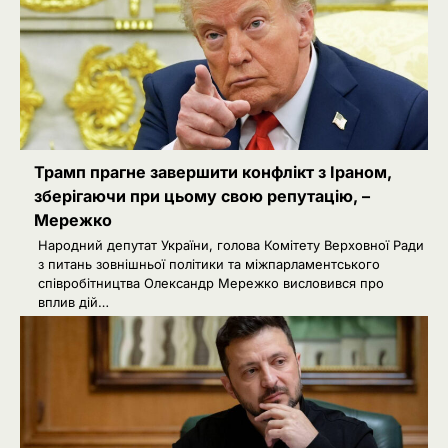
Трамп прагне завершити конфлікт з Іраном,
зберігаючи при цьому свою репутацію, –
Мережко
Народний депутат України, голова Комітету Верховної Ради
з питань зовнішньої політики та міжпарламентського
співробітництва Олександр Мережко висловився про
вплив дій…
2
Зеленський звільнив ще сімох
керівників дипломатичних місій
Ivanov Ponomarenko
Затримання українця на кордоні
3
Польщі: МЗС України вимагає