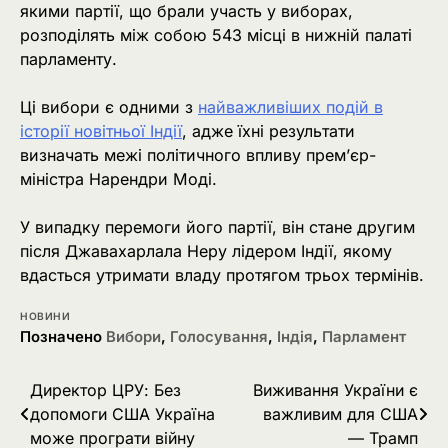
якими партії, що брали участь у виборах,
розподілять між собою 543 місці в нижній палаті
парламенту.
Ці вибори є одними з
найважливіших подій в
історії новітньої Індії
, адже їхні результати
визначать межі політичного впливу прем’єр-
міністра Нарендри Моді.
У випадку перемоги його партії, він стане другим
після Джавахарлала Неру лідером Індії, якому
вдасться утримати владу протягом трьох термінів.
НОВИНИ
Позначено
Вибори
,
Голосування
,
Індія
,
Парламент
Навігація
Директор ЦРУ: Без
Виживання України є
допомоги США Україна
важливим для США
записів
може програти війну
— Трамп