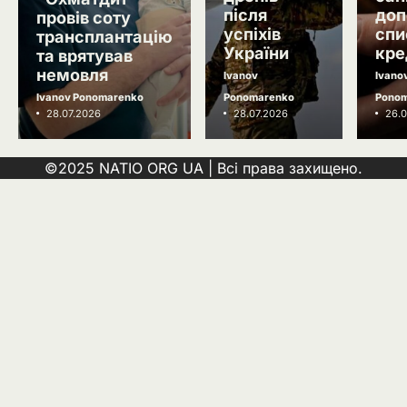
після
доп
склади у Харкові: мільйони
провів соту
видань охопив вогонь
успіхів
спи
трансплантацію
Ivanov Ponomarenko
України
кре
та врятував
5
Зеленський заявив про можливу
немовля
Ivanov
Ivano
допомогу ОАЕ в Чорному морі
Ivanov Ponomarenko
Ponomarenko
Pono
Ivanov Ponomarenko
28.07.2026
28.07.2026
26.0
©2025 NATIO ORG UA | Всі права захищено.