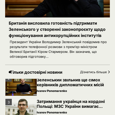
консульського доступу
Ivanov Ponomarenko
Російський удар знищив книжкові
4
склади у Харкові: мільйони
видань охопив вогонь
Британія висловила готовність підтримати
Ivanov Ponomarenko
Зеленського у створенні законопроєкту щодо
5
Зеленський заявив про можливу
функціонування антикорупційних інститутів
допомогу ОАЕ в Чорному морі
Президент України Володимир Зеленський повідомив про
Ivanov Ponomarenko
результати телефонної розмови з прем’єр-міністром
Великої Британії Кіром Стармером. Він зазначив, що
1
Іран заявив про скасований удар
обговорив підготовку…
по Україні після контактів
Ivanov Ponomarenko
Тільки достовірні новини
Дізнатись більше
2
Зеленський звільнив ще сімох
керівників дипломатичних місій
Ivanov Ponomarenko
Затримання українця на кордоні
3
Польщі: МЗС України вимагає
консульського доступу
Ivanov Ponomarenko