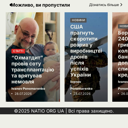
Можливо, ви пропустили
Дізнатись більше
2
Зеленський звільнив ще сімох
керівників дипломатичних місій
НОВИНИ
Ivanov Ponomarenko
США
НОВ
прагнуть
Бор
Затримання українця на кордоні
3
скоротити
240
Польщі: МЗС України вимагає
розрив у
гри
консульського доступу
Ivanov Ponomarenko
виробництві
кол
СТАТТІ
дронів
бан
Російський удар знищив книжкові
“Охматдит”
4
після
доп
склади у Харкові: мільйони
провів соту
видань охопив вогонь
успіхів
спи
трансплантацію
Ivanov Ponomarenko
України
кре
та врятував
5
Зеленський заявив про можливу
немовля
Ivanov
Ivano
допомогу ОАЕ в Чорному морі
Ivanov Ponomarenko
Ponomarenko
Pono
Ivanov Ponomarenko
28.07.2026
28.07.2026
26.0
©2025 NATIO ORG UA | Всі права захищено.