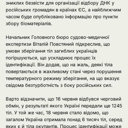
зниклих безвісти для організації відбору ДНК у
російських громадян в країнах ЄС, а найближчим
часом буде опубліковано інформацію про пункти
збору біоматеріалів.
Начальник Головного бюро судово-медичної
експертизи Віталій Повстяний підкреслив, що
умови зберігання тіл загиблих українців
погіршуються, що ускладнює процес їх
ідентифікації. Він додав, що на жаль, деякі тіла
повертаються в жахливому стані через порушення
температурного режиму зберігання, на що вказує
свідома безтурботність з боку російських сил.
Варто відзначити, що 16 червня відбувся черговий
обмін, у результаті якого Україні передали ще 1245
тіл. У той же час, 18 червня стало відомо, що
загалом Україна отримала понад 6 тисяч тіл, серед
яких є й тіла окупантів. Процес ідентифікації може