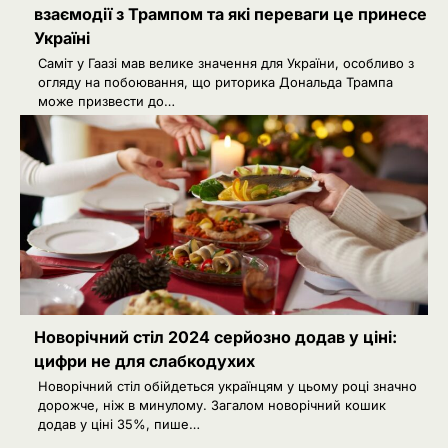
взаємодії з Трампом та які переваги це принесе
Україні
Саміт у Гаазі мав велике значення для України, особливо з
огляду на побоювання, що риторика Дональда Трампа
2
Зеленський звільнив ще сімох
може призвести до…
керівників дипломатичних місій
Ivanov Ponomarenko
Затримання українця на кордоні
3
Польщі: МЗС України вимагає
консульського доступу
Ivanov Ponomarenko
Російський удар знищив книжкові
4
склади у Харкові: мільйони
видань охопив вогонь
Ivanov Ponomarenko
5
Зеленський заявив про можливу
Новорічний стіл 2024 серйозно додав у ціні:
допомогу ОАЕ в Чорному морі
цифри не для слабкодухих
Ivanov Ponomarenko
Новорічний стіл обійдеться українцям у цьому році значно
дорожче, ніж в минулому. Загалом новорічний кошик
1
Іран заявив про скасований удар
додав у ціні 35%, пише…
по Україні після контактів