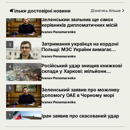
Ivanov Ponomarenko
Тільки достовірні новини
Дізнатись більше
2
Зеленський звільнив ще сімох
керівників дипломатичних місій
Ivanov Ponomarenko
Затримання українця на кордоні
3
Польщі: МЗС України вимагає
консульського доступу
Ivanov Ponomarenko
Російський удар знищив книжкові
4
склади у Харкові: мільйони
видань охопив вогонь
Ivanov Ponomarenko
5
Зеленський заявив про можливу
допомогу ОАЕ в Чорному морі
Ivanov Ponomarenko
1
Іран заявив про скасований удар
по Україні після контактів
Ivanov Ponomarenko