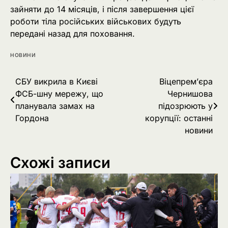
зайняти до 14 місяців, і після завершення цієї
роботи тіла російських військових будуть
передані назад для поховання.
НОВИНИ
Навігація
СБУ викрила в Києві
Віцепрем’єра
ФСБ-шну мережу, що
Чернишова
записів
планувала замах на
підозрюють у
Гордона
корупції: останні
новини
Схожі записи