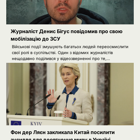
Журналіст Денис Бігус повідомив про свою
мобілізацію до ЗСУ
Військові події змушують багатьох людей переосмислити
свої ролі в суспільстві. Один з відомих журналістів
нещодавно поділився у відеозверненні про те,…
2
Сенат США підтримав новий пакет
санкцій проти Росії: що буде далі
Ivanov Ponomarenko
Київська нерухомість після 2025
3
року: які проєкти формують новий
вигляд столиці
Ivanov Ponomarenko
РФ готує удари по НАТО
4
українськими дронами
Фон дер Ляєн закликала Китай посилити
зусилля для досягнення миру в Україні
Розумна Марина