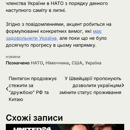
членства України в НАТО з порядку денного
наступного саміту в липні.
Згідно з повідомленнями, акцент робиться на
формулюванні конкретних вимог, які
має
задовольнити Україна,
але поки що не було
досягнуто прогресу в цьому напрямку.
НОВИНИ
Позначено
НАТО
,
Німеччина
,
США
,
Україна
Навігація
Пентагон продовжує
У Швейцарії пропонують
стежити за
дозволити українцям
записів
“дружбою” РФ та
змінити статус проживання
Китаю
Схожі записи