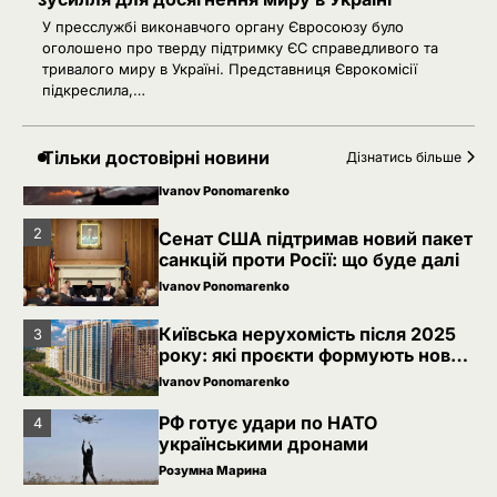
У пресслужбі виконавчого органу Євросоюзу було
5
РФ знеструмила Херсон: коли
оголошено про тверду підтримку ЄС справедливого та
повернуть світло в оселі
тривалого миру в Україні. Представниця Єврокомісії
підкреслила,…
Розумна Марина
Невідомі безпілотники помітили
1
Тільки достовірні новини
Дізнатись більше
над військовою базою Німеччини,
де ремонтують Patriot
Ivanov Ponomarenko
2
Сенат США підтримав новий пакет
санкцій проти Росії: що буде далі
Ivanov Ponomarenko
Київська нерухомість після 2025
3
року: які проєкти формують новий
вигляд столиці
Ivanov Ponomarenko
РФ готує удари по НАТО
4
українськими дронами
Розумна Марина