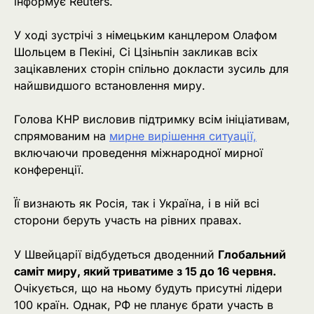
інформує Reuters.
У ході зустрічі з німецьким канцлером Олафом
Шольцем в Пекіні, Сі Цзіньпін закликав всіх
зацікавлених сторін спільно докласти зусиль для
найшвидшого встановлення миру.
Голова КНР висловив підтримку всім ініціативам,
спрямованим на
мирне вирішення ситуації,
включаючи проведення міжнародної мирної
конференції.
Її визнають як Росія, так і Україна, і в ній всі
сторони беруть участь на рівних правах.
У Швейцарії відбудеться дводенний
Глобальний
саміт миру, який триватиме з 15 до 16 червня.
Очікується, що на ньому будуть присутні лідери
100 країн. Однак, РФ не планує брати участь в