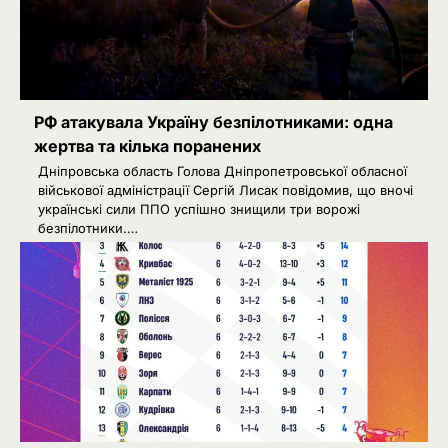
РФ атакувала Україну безпілотниками: одна
жертва та кілька поранених
Дніпровська область Голова Дніпропетровської обласної
військової адміністрації Сергій Лисак повідомив, що вночі
українські сили ППО успішно знищили три ворожі
безпілотники.…
2
Сенат США підтримав новий пакет
санкцій проти Росії: що буде далі
Ivanov Ponomarenko
Київська нерухомість після 2025
3
року: які проєкти формують новий
вигляд столиці
Ivanov Ponomarenko
РФ готує удари по НАТО
4
українськими дронами