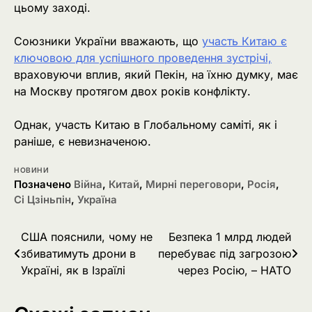
цьому заході.
Союзники України вважають, що
участь Китаю є
ключовою для успішного проведення зустрічі,
враховуючи вплив, який Пекін, на їхню думку, має
на Москву протягом двох років конфлікту.
Однак, участь Китаю в Глобальному саміті, як і
раніше, є невизначеною.
НОВИНИ
Позначено
Війна
,
Китай
,
Мирні переговори
,
Росія
,
Сі Цзіньпін
,
Україна
Навігація
США пояснили, чому не
Безпека 1 млрд людей
збиватимуть дрони в
перебуває під загрозою
записів
Україні, як в Ізраїлі
через Росію, – НАТО