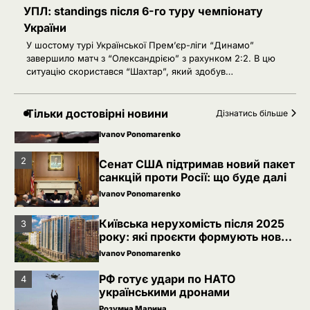
УПЛ: standings після 6-го туру чемпіонату
Розумна Марина
України
5
РФ знеструмила Херсон: коли
У шостому турі Української Прем’єр-ліги “Динамо”
повернуть світло в оселі
завершило матч з “Олександрією” з рахунком 2:2. В цю
ситуацію скористався “Шахтар”, який здобув…
Розумна Марина
Невідомі безпілотники помітили
1
Тільки достовірні новини
Дізнатись більше
над військовою базою Німеччини,
де ремонтують Patriot
Ivanov Ponomarenko
2
Сенат США підтримав новий пакет
санкцій проти Росії: що буде далі
Ivanov Ponomarenko
Київська нерухомість після 2025
3
року: які проєкти формують новий
вигляд столиці
Ivanov Ponomarenko
РФ готує удари по НАТО
4
українськими дронами
Розумна Марина