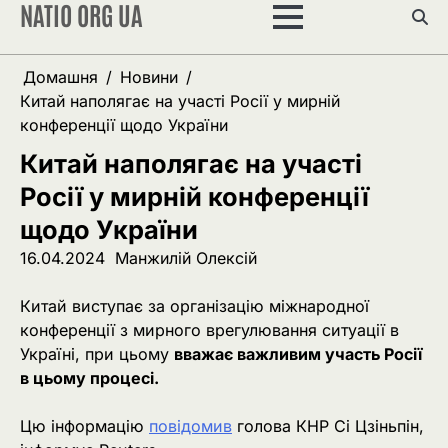
NATIO ORG UA
Перейти
до
вмісту
Домашня
Новини
Китай наполягає на участі Росії у мирній
конференції щодо України
Китай наполягає на участі
Росії у мирній конференції
щодо України
16.04.2024
Манжилій Олексій
Китай виступає за організацію міжнародної
конференції з мирного врегулювання ситуації в
Україні, при цьому
вважає важливим участь Росії
в цьому процесі.
Цю інформацію
повідомив
голова КНР Сі Цзіньпін,