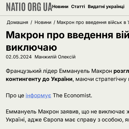
NATIO ORG UA
Перейти
Новини
Статті
Видатні українці
до
вмісту
Домашня
Новини
Макрон про введення військ в 
Макрон про введення війс
виключаю
02.05.2024
Манжилій Олексій
Французький лідер Еммануель Макрон
розгл
контингенту до України
, маючи стратегічну 
Про це
інформує
The Economist.
Еммануель Макрон заявив, що не виключає ж
Україні, адже Європа має справу з особою, я