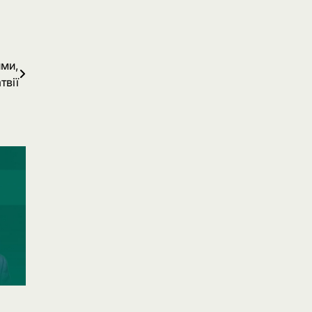
ими,
твії
я