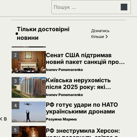
РФ знеструмила Херсон:
5
Пошук:
коли повернуть світло в
оселі
Розумна Марина
Тільки достовірні
Невідомі безпілотники
1
Дізнатись
помітили над військовою
новини
більше
базою Німеччини, де
Ivanov Ponomarenko
ремонтують Patriot
Сенат США підтримав
2
новий пакет санкцій проти
Росії: що буде далі
Ivanov Ponomarenko
Київська нерухомість
3
після 2025 року: які
проєкти формують новий
Ivanov Ponomarenko
вигляд столиці
РФ готує удари по НАТО
4
українськими дронами
к в
Розумна Марина
РФ знеструмила Херсон:
5